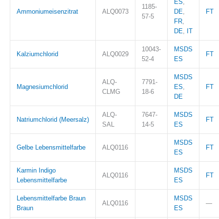
ES
,
1185-
Ammoniumeisenzitrat
ALQ0073
DE
,
FT
57-5
FR
,
DE
,
IT
10043-
MSDS
Kalziumchlorid
ALQ0029
FT
52-4
ES
MSDS
ALQ-
7791-
Magnesiumchlorid
ES
,
FT
CLMG
18-6
DE
ALQ-
7647-
MSDS
Natriumchlorid (Meersalz)
FT
SAL
14-5
ES
MSDS
Gelbe Lebensmittelfarbe
ALQ0116
FT
ES
Karmin Indigo
MSDS
ALQ0116
FT
Lebensmittelfarbe
ES
Lebensmittelfarbe Braun
MSDS
ALQ0116
—
Braun
ES