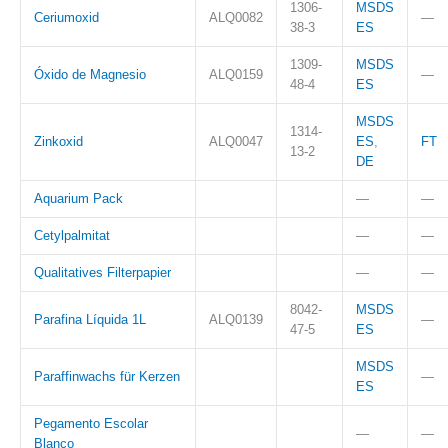
1306-
MSDS
Ceriumoxid
ALQ0082
—
38-3
ES
1309-
MSDS
Óxido de Magnesio
ALQ0159
—
48-4
ES
MSDS
1314-
Zinkoxid
ALQ0047
ES
,
FT
13-2
DE
Aquarium Pack
—
—
Cetylpalmitat
—
—
Qualitatives Filterpapier
—
—
8042-
MSDS
Parafina Líquida 1L
ALQ0139
—
47-5
ES
MSDS
Paraffinwachs für Kerzen
—
ES
Pegamento Escolar
—
—
Blanco