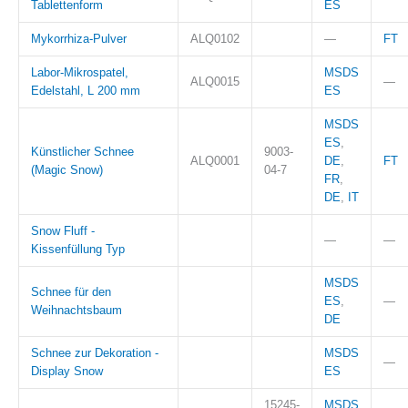
Tablettenform
ES
Mykorrhiza-Pulver
ALQ0102
—
FT
Labor-Mikrospatel,
MSDS
ALQ0015
—
Edelstahl, L 200 mm
ES
MSDS
ES
,
Künstlicher Schnee
9003-
ALQ0001
DE
,
FT
(Magic Snow)
04-7
FR
,
DE
,
IT
Snow Fluff -
—
—
Kissenfüllung Typ
MSDS
Schnee für den
ES
,
—
Weihnachtsbaum
DE
Schnee zur Dekoration -
MSDS
—
Display Snow
ES
15245-
MSDS