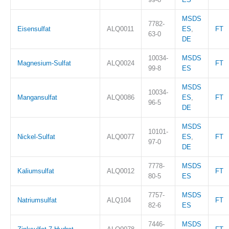
MSDS
7782-
Eisensulfat
ALQ0011
ES
,
FT
63-0
DE
10034-
MSDS
Magnesium-Sulfat
ALQ0024
FT
99-8
ES
MSDS
10034-
Mangansulfat
ALQ0086
ES
,
FT
96-5
DE
MSDS
10101-
Nickel-Sulfat
ALQ0077
ES
,
FT
97-0
DE
7778-
MSDS
Kaliumsulfat
ALQ0012
FT
80-5
ES
7757-
MSDS
Natriumsulfat
ALQ104
FT
82-6
ES
7446-
MSDS