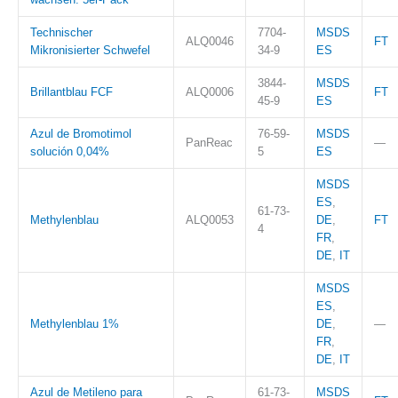
Technischer
7704-
MSDS
ALQ0046
FT
Mikronisierter Schwefel
34-9
ES
3844-
MSDS
Brillantblau FCF
ALQ0006
FT
45-9
ES
Azul de Bromotimol
76-59-
MSDS
PanReac
—
solución 0,04%
5
ES
MSDS
ES
,
61-73-
Methylenblau
ALQ0053
DE
,
FT
4
FR
,
DE
,
IT
MSDS
ES
,
Methylenblau 1%
DE
,
—
FR
,
DE
,
IT
Azul de Metileno para
61-73-
MSDS