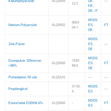
Kaliumpolyacrylat
ALQ0009
DE
,
—
12-2
FR
,
DE
,
IT
MSDS
9003-
Natrium-Polyacrylat
ALQ0002
ES
,
FT
04-7
DE
MSDS
Zink-Pulver
ES
,
—
DE
MSDS
Eisenpulver 100micron
7439-
ALQ0008
ES
,
FT
>98%
89-6
DE
Portaobjetos 50 uds
ALQ0141
—
—
57-55-
MSDS
Propilenglicol
—
6
ES
MSDS
Eisenchelat EDDHA 6%
ALQ0066
-
FT
ES