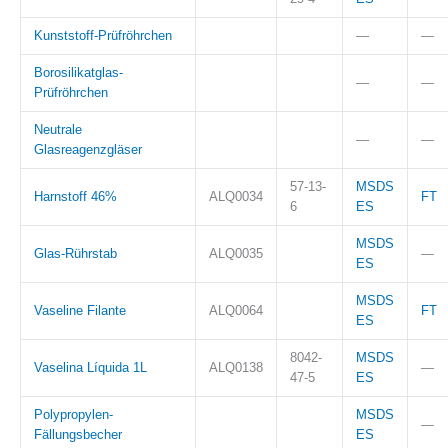
Kunststoff-Prüfröhrchen
—
—
Borosilikatglas-
—
—
Prüfröhrchen
Neutrale
—
—
Glasreagenzgläser
57-13-
MSDS
Harnstoff 46%
ALQ0034
FT
6
ES
MSDS
Glas-Rührstab
ALQ0035
—
ES
MSDS
Vaseline Filante
ALQ0064
FT
ES
8042-
MSDS
Vaselina Líquida 1L
ALQ0138
—
47-5
ES
Polypropylen-
MSDS
—
Fällungsbecher
ES