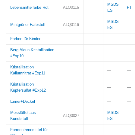
MSDS
Lebensmittelfarbe Rot
ALQ0116
FT
ES
MSDS
Mintgrüner Farbstoff
ALQ0116
—
ES
Farben für Kinder
—
—
Berg-Alaun-Kristallisation
—
—
#Exp10
Kristallisation
—
—
Kaliumnitrat #Exp11
Kristallisation
—
—
Kupfersulfat #Exp12
Eimer+Deckel
—
—
Messlöffel aus
MSDS
ALQ0027
—
Kunststoff
ES
Formentrennmittel für
—
—