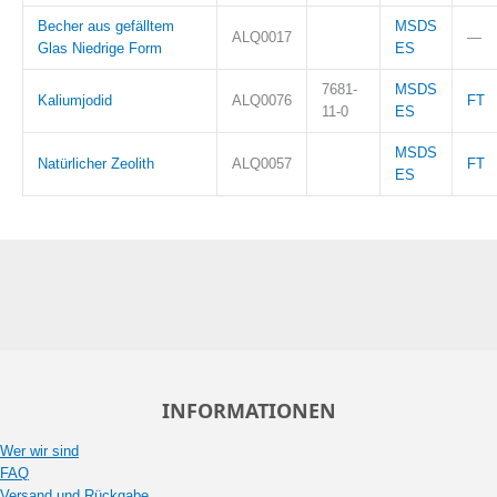
Becher aus gefälltem
MSDS
ALQ0017
—
Glas Niedrige Form
ES
7681-
MSDS
Kaliumjodid
ALQ0076
FT
11-0
ES
MSDS
Natürlicher Zeolith
ALQ0057
FT
ES
INFORMATIONEN
Wer wir sind
FAQ
Versand und Rückgabe