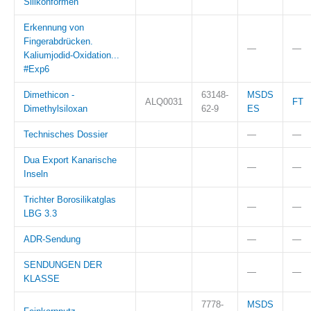
Silikonformen
Erkennung von
Fingerabdrücken.
—
—
Kaliumjodid-Oxidation...
#Exp6
Dimethicon -
63148-
MSDS
ALQ0031
FT
Dimethylsiloxan
62-9
ES
Technisches Dossier
—
—
Dua Export Kanarische
—
—
Inseln
Trichter Borosilikatglas
—
—
LBG 3.3
ADR-Sendung
—
—
SENDUNGEN DER
—
—
KLASSE
7778-
MSDS