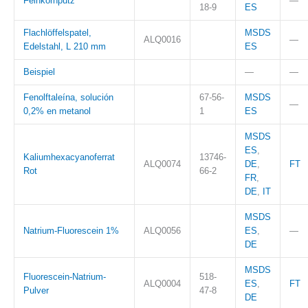
Feinkornputz
—
18-9
ES
Flachlöffelspatel,
MSDS
ALQ0016
—
Edelstahl, L 210 mm
ES
Beispiel
—
—
Fenolftaleína, solución
67-56-
MSDS
—
0,2% en metanol
1
ES
MSDS
ES
,
Kaliumhexacyanoferrat
13746-
ALQ0074
DE
,
FT
Rot
66-2
FR
,
DE
,
IT
MSDS
Natrium-Fluorescein 1%
ALQ0056
ES
,
—
DE
MSDS
Fluorescein-Natrium-
518-
ALQ0004
ES
,
FT
Pulver
47-8
DE