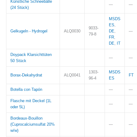
Künstliche Schneebälle
—
—
(24 Stück)
MSDS
ES
,
9033-
Gelkugeln - Hydrogel
ALQ0030
DE
,
—
79-8
FR
,
DE
,
IT
Doypack Klarsichttüten
—
—
50 Stück
1303-
MSDS
Borax-Dekahydrat
ALQ0041
FT
96-4
ES
Botella con Tapón
—
—
Flasche mit Deckel (1L
—
—
oder 5L)
Bordeaux-Bouillon
(Cuprocalciumsulfat 20%
—
—
w/w)