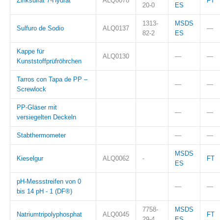
Zinksulfat 7-Hydrat
ALQ0078
FT
20-0
ES
1313-
MSDS
Sulfuro de Sodio
ALQ0137
—
82-2
ES
Kappe für
ALQ0130
—
—
Kunststoffprüfröhrchen
Tarros con Tapa de PP –
—
—
Screwlock
PP-Gläser mit
—
—
versiegelten Deckeln
Stabthermometer
—
—
MSDS
Kieselgur
ALQ0062
-
FT
ES
pH-Messstreifen von 0
—
—
bis 14 pH - 1 (DF®)
7758-
MSDS
Natriumtripolyphosphat
ALQ0045
FT
29-4
ES