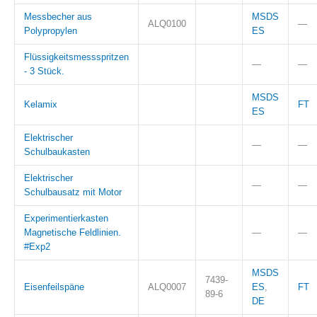
Messbecher aus
MSDS
ALQ0100
—
Polypropylen
ES
Flüssigkeitsmessspritzen
—
—
- 3 Stück.
MSDS
Kelamix
FT
ES
Elektrischer
—
—
Schulbaukasten
Elektrischer
—
—
Schulbausatz mit Motor
Experimentierkasten
Magnetische Feldlinien.
—
—
#Exp2
MSDS
7439-
Eisenfeilspäne
ALQ0007
ES
,
FT
89-6
DE