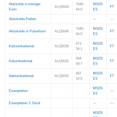
Holzkohle in körniger
7440-
MSDS
ALQ0049
FT
Form
44-0
ES
Aktivkohle-Pellets
—
—
7440-
MSDS
Aktivkohle in Pulverform
ALQ0048
FT
44-0
ES
471-
MSDS
Kalziumkarbonat
ALQ0038
FT
34-1
ES
584-
MSDS
Kaliumkarbonat
ALQ0026
FT
08-7
ES
497-
MSDS
Natriumkarbonat
ALQ0020
FT
19-8
ES
MSDS
Eisenplatten
—
ES
Eisenplatten 5 Stück
—
—
MSDS