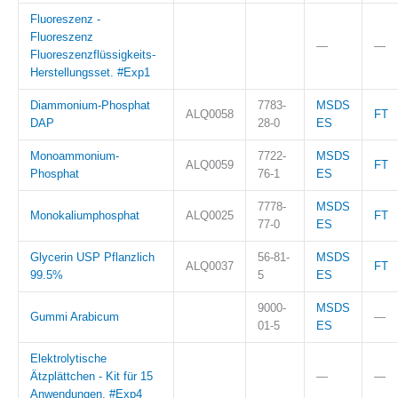
Fluoreszenz -
Fluoreszenz
—
—
Fluoreszenzflüssigkeits-
Herstellungsset. #Exp1
Diammonium-Phosphat
7783-
MSDS
ALQ0058
FT
DAP
28-0
ES
Monoammonium-
7722-
MSDS
ALQ0059
FT
Phosphat
76-1
ES
7778-
MSDS
Monokaliumphosphat
ALQ0025
FT
77-0
ES
Glycerin USP Pflanzlich
56-81-
MSDS
ALQ0037
FT
99.5%
5
ES
9000-
MSDS
Gummi Arabicum
—
01-5
ES
Elektrolytische
Ätzplättchen - Kit für 15
—
—
Anwendungen. #Exp4