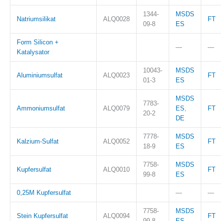
1344-
MSDS
Natriumsilikat
ALQ0028
FT
09-8
ES
Form Silicon +
—
—
Katalysator
10043-
MSDS
Aluminiumsulfat
ALQ0023
FT
01-3
ES
MSDS
7783-
Ammoniumsulfat
ALQ0079
ES
,
FT
20-2
DE
7778-
MSDS
Kalzium-Sulfat
ALQ0052
FT
18-9
ES
7758-
MSDS
Kupfersulfat
ALQ0010
FT
99-8
ES
0,25M Kupfersulfat
—
—
7758-
MSDS
Stein Kupfersulfat
ALQ0094
FT
99-8
ES