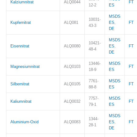
Kalziumnitrat
ALQ0044
FT
12-2
ES
MSDS
10031-
Kupfernitrat
ALQ081
ES
,
FT
43-3
DE
MSDS
10421-
Eisennitrat
ALQ0080
ES
,
FT
48-4
DE
13446-
MSDS
Magnesiumnitrat
ALQ0103
FT
18-9
ES
7761-
MSDS
Silbernitrat
ALQ0105
FT
88-8
ES
7757-
MSDS
Kaliumnitrat
ALQ0032
FT
79-1
ES
MSDS
1344-
Aluminium-Oxid
ALQ0083
ES
,
FT
28-1
DE