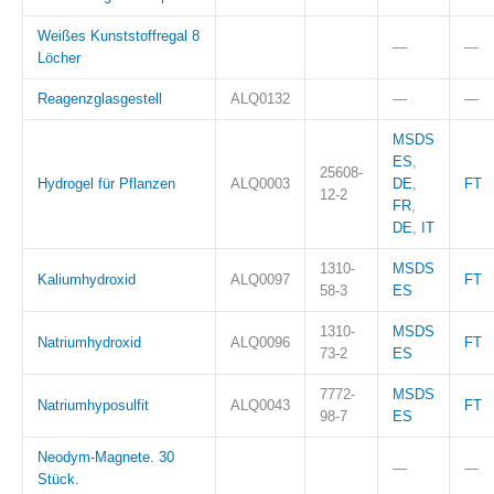
Weißes Kunststoffregal 8
—
—
Löcher
Reagenzglasgestell
ALQ0132
—
—
MSDS
ES
,
25608-
Hydrogel für Pflanzen
ALQ0003
DE
,
FT
12-2
FR
,
DE
,
IT
1310-
MSDS
Kaliumhydroxid
ALQ0097
FT
58-3
ES
1310-
MSDS
Natriumhydroxid
ALQ0096
FT
73-2
ES
7772-
MSDS
Natriumhyposulfit
ALQ0043
FT
98-7
ES
Neodym-Magnete. 30
—
—
Stück.