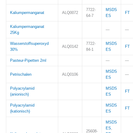
7722-
MSDS
Kaliumpermanganat
ALQ0072
FT
64-7
ES
Kaliumpermanganat
—
—
25Kg
Wasserstoffsuperoxyd
7722-
MSDS
ALQ0142
FT
30%
84-1
ES
Pasteur-Pipetten 2ml
—
—
MSDS
Petrischalen
ALQ0106
—
ES
Polyacrylamid
MSDS
FT
(anionisch)
ES
Polyacrylamid
MSDS
FT
(kationisch)
ES
MSDS
ES
,
25608-