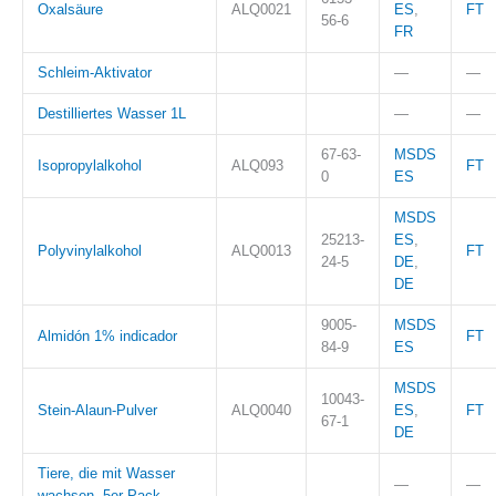
Oxalsäure
ALQ0021
ES
,
FT
56-6
FR
Schleim-Aktivator
—
—
Destilliertes Wasser 1L
—
—
67-63-
MSDS
Isopropylalkohol
ALQ093
FT
0
ES
MSDS
25213-
ES
,
Polyvinylalkohol
ALQ0013
FT
24-5
DE
,
DE
9005-
MSDS
Almidón 1% indicador
FT
84-9
ES
MSDS
10043-
Stein-Alaun-Pulver
ALQ0040
ES
,
FT
67-1
DE
Tiere, die mit Wasser
—
—
wachsen. 5er-Pack