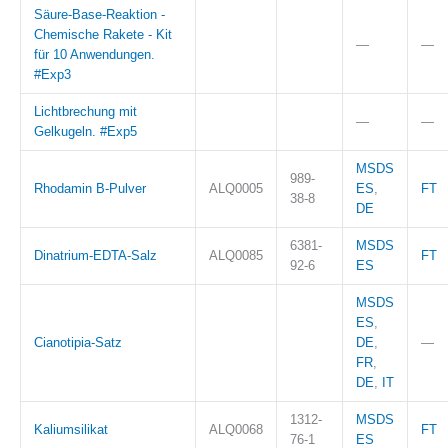
Säure-Base-Reaktion -
Chemische Rakete - Kit
—
—
für 10 Anwendungen.
#Exp3
Lichtbrechung mit
—
—
Gelkugeln. #Exp5
MSDS
989-
Rhodamin B-Pulver
ALQ0005
ES
,
FT
38-8
DE
6381-
MSDS
Dinatrium-EDTA-Salz
ALQ0085
FT
92-6
ES
MSDS
ES
,
Cianotipia-Satz
DE
,
—
FR
,
DE
,
IT
1312-
MSDS
Kaliumsilikat
ALQ0068
FT
76-1
ES