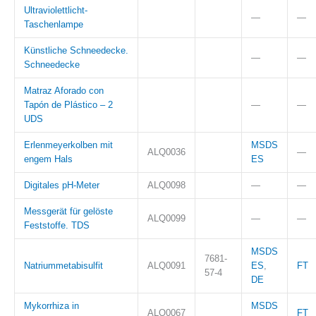
Ultraviolettlicht-
—
—
Taschenlampe
Künstliche Schneedecke.
—
—
Schneedecke
Matraz Aforado con
Tapón de Plástico – 2
—
—
UDS
Erlenmeyerkolben mit
MSDS
ALQ0036
—
engem Hals
ES
Digitales pH-Meter
ALQ0098
—
—
Messgerät für gelöste
ALQ0099
—
—
Feststoffe. TDS
MSDS
7681-
Natriummetabisulfit
ALQ0091
ES
,
FT
57-4
DE
Mykorrhiza in
MSDS
ALQ0067
FT