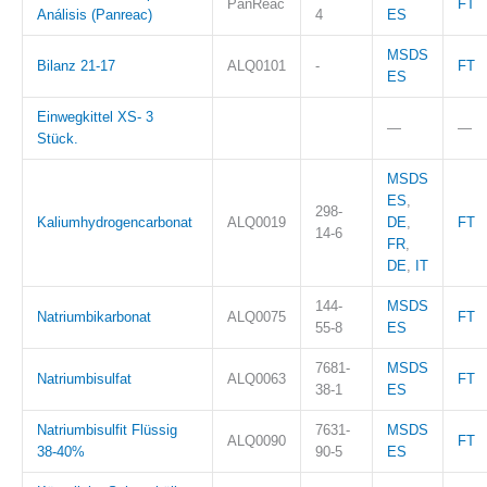
PanReac
FT
Análisis (Panreac)
4
ES
MSDS
Bilanz 21-17
ALQ0101
-
FT
ES
Einwegkittel XS- 3
—
—
Stück.
MSDS
ES
,
298-
Kaliumhydrogencarbonat
ALQ0019
DE
,
FT
14-6
FR
,
DE
,
IT
144-
MSDS
Natriumbikarbonat
ALQ0075
FT
55-8
ES
7681-
MSDS
Natriumbisulfat
ALQ0063
FT
38-1
ES
Natriumbisulfit Flüssig
7631-
MSDS
ALQ0090
FT
38-40%
90-5
ES