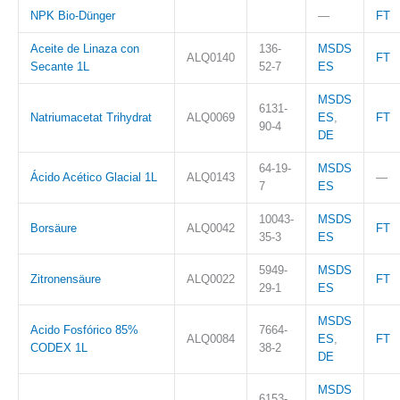
NPK Bio-Dünger
—
FT
Aceite de Linaza con
136-
MSDS
ALQ0140
FT
Secante 1L
52-7
ES
MSDS
6131-
Natriumacetat Trihydrat
ALQ0069
ES
,
FT
90-4
DE
64-19-
MSDS
Ácido Acético Glacial 1L
ALQ0143
—
7
ES
10043-
MSDS
Borsäure
ALQ0042
FT
35-3
ES
5949-
MSDS
Zitronensäure
ALQ0022
FT
29-1
ES
MSDS
Acido Fosfórico 85%
7664-
ALQ0084
ES
,
FT
CODEX 1L
38-2
DE
MSDS
6153-