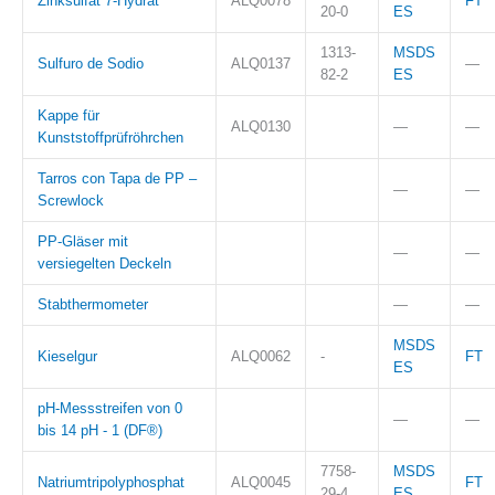
Zinksulfat 7-Hydrat
ALQ0078
FT
20-0
ES
1313-
MSDS
Sulfuro de Sodio
ALQ0137
—
82-2
ES
Kappe für
ALQ0130
—
—
Kunststoffprüfröhrchen
Tarros con Tapa de PP –
—
—
Screwlock
PP-Gläser mit
—
—
versiegelten Deckeln
Stabthermometer
—
—
MSDS
Kieselgur
ALQ0062
-
FT
ES
pH-Messstreifen von 0
—
—
bis 14 pH - 1 (DF®)
7758-
MSDS
Natriumtripolyphosphat
ALQ0045
FT
29-4
ES