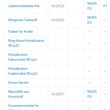
MSDS
Lebensmittelfarbe Rot
ALQ0116
FT
ES
MSDS
Mintgrüner Farbstoff
ALQ0116
—
ES
Farben für Kinder
—
—
Berg-Alaun-Kristallisation
—
—
#Exp10
Kristallisation
—
—
Kaliumnitrat #Exp11
Kristallisation
—
—
Kupfersulfat #Exp12
Eimer+Deckel
—
—
Messlöffel aus
MSDS
ALQ0027
—
Kunststoff
ES
Formentrennmittel für
—
—