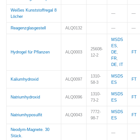
Weißes Kunststoffregal 8
—
—
Löcher
Reagenzglasgestell
ALQ0132
—
—
MSDS
ES
,
25608-
Hydrogel für Pflanzen
ALQ0003
DE
,
FT
12-2
FR
,
DE
,
IT
1310-
MSDS
Kaliumhydroxid
ALQ0097
FT
58-3
ES
1310-
MSDS
Natriumhydroxid
ALQ0096
FT
73-2
ES
7772-
MSDS
Natriumhyposulfit
ALQ0043
FT
98-7
ES
Neodym-Magnete. 30
—
—
Stück.