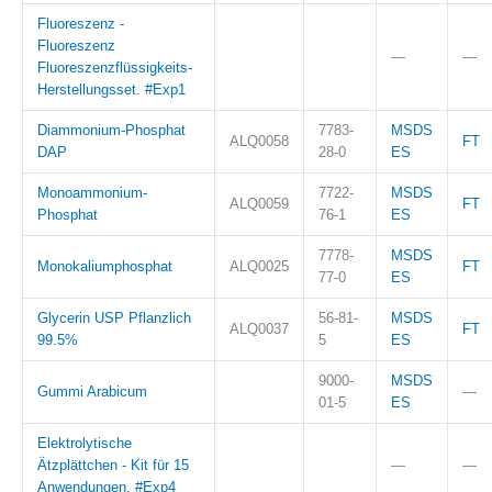
Fluoreszenz -
Fluoreszenz
—
—
Fluoreszenzflüssigkeits-
Herstellungsset. #Exp1
Diammonium-Phosphat
7783-
MSDS
ALQ0058
FT
DAP
28-0
ES
Monoammonium-
7722-
MSDS
ALQ0059
FT
Phosphat
76-1
ES
7778-
MSDS
Monokaliumphosphat
ALQ0025
FT
77-0
ES
Glycerin USP Pflanzlich
56-81-
MSDS
ALQ0037
FT
99.5%
5
ES
9000-
MSDS
Gummi Arabicum
—
01-5
ES
Elektrolytische
Ätzplättchen - Kit für 15
—
—
Anwendungen. #Exp4