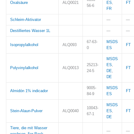
Oxalsäure
ALQ0021
ES
,
FT
56-6
FR
Schleim-Aktivator
—
—
Destilliertes Wasser 1L
—
—
67-63-
MSDS
Isopropylalkohol
ALQ093
FT
0
ES
MSDS
25213-
ES
,
Polyvinylalkohol
ALQ0013
FT
24-5
DE
,
DE
9005-
MSDS
Almidón 1% indicador
FT
84-9
ES
MSDS
10043-
Stein-Alaun-Pulver
ALQ0040
ES
,
FT
67-1
DE
Tiere, die mit Wasser
—
—
wachsen. 5er-Pack