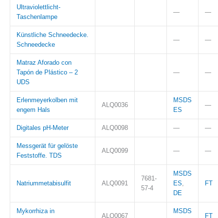
Ultraviolettlicht-
—
—
Taschenlampe
Künstliche Schneedecke.
—
—
Schneedecke
Matraz Aforado con
Tapón de Plástico – 2
—
—
UDS
Erlenmeyerkolben mit
MSDS
ALQ0036
—
engem Hals
ES
Digitales pH-Meter
ALQ0098
—
—
Messgerät für gelöste
ALQ0099
—
—
Feststoffe. TDS
MSDS
7681-
Natriummetabisulfit
ALQ0091
ES
,
FT
57-4
DE
Mykorrhiza in
MSDS
ALQ0067
FT