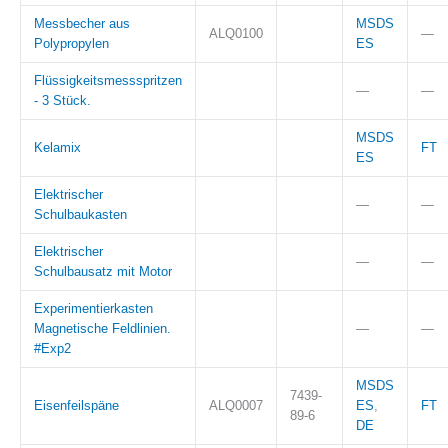
Messbecher aus
MSDS
ALQ0100
—
Polypropylen
ES
Flüssigkeitsmessspritzen
—
—
- 3 Stück.
MSDS
Kelamix
FT
ES
Elektrischer
—
—
Schulbaukasten
Elektrischer
—
—
Schulbausatz mit Motor
Experimentierkasten
Magnetische Feldlinien.
—
—
#Exp2
MSDS
7439-
Eisenfeilspäne
ALQ0007
ES
,
FT
89-6
DE