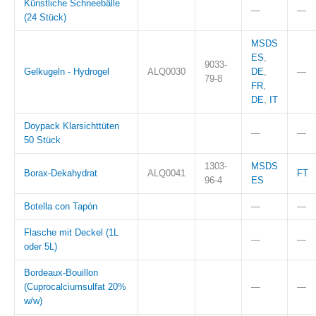
Künstliche Schneebälle
—
—
(24 Stück)
MSDS
ES
,
9033-
Gelkugeln - Hydrogel
ALQ0030
DE
,
—
79-8
FR
,
DE
,
IT
Doypack Klarsichttüten
—
—
50 Stück
1303-
MSDS
Borax-Dekahydrat
ALQ0041
FT
96-4
ES
Botella con Tapón
—
—
Flasche mit Deckel (1L
—
—
oder 5L)
Bordeaux-Bouillon
(Cuprocalciumsulfat 20%
—
—
w/w)