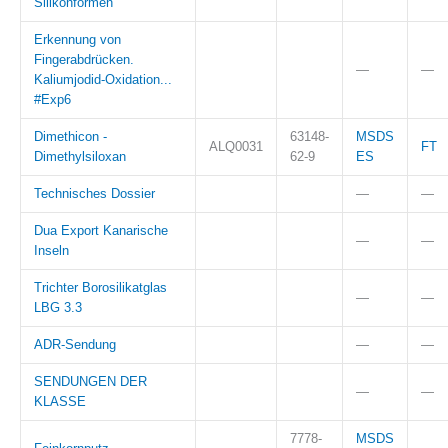
Silikonformen
Erkennung von
Fingerabdrücken.
—
—
Kaliumjodid-Oxidation...
#Exp6
Dimethicon -
63148-
MSDS
ALQ0031
FT
Dimethylsiloxan
62-9
ES
Technisches Dossier
—
—
Dua Export Kanarische
—
—
Inseln
Trichter Borosilikatglas
—
—
LBG 3.3
ADR-Sendung
—
—
SENDUNGEN DER
—
—
KLASSE
7778-
MSDS