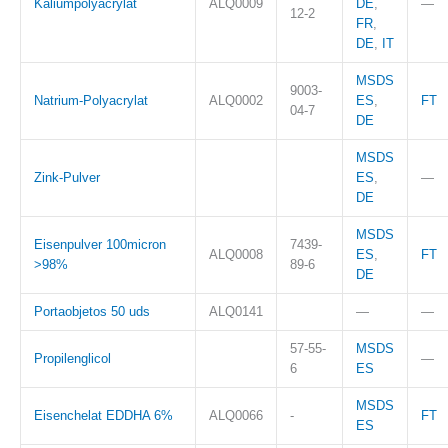
Kaliumpolyacrylat
ALQ0009
DE
,
—
12-2
FR
,
DE
,
IT
MSDS
9003-
Natrium-Polyacrylat
ALQ0002
ES
,
FT
04-7
DE
MSDS
Zink-Pulver
ES
,
—
DE
MSDS
Eisenpulver 100micron
7439-
ALQ0008
ES
,
FT
>98%
89-6
DE
Portaobjetos 50 uds
ALQ0141
—
—
57-55-
MSDS
Propilenglicol
—
6
ES
MSDS
Eisenchelat EDDHA 6%
ALQ0066
-
FT
ES