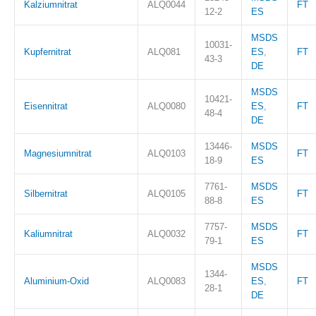
Kalziumnitrat
ALQ0044
FT
12-2
ES
MSDS
10031-
Kupfernitrat
ALQ081
ES
,
FT
43-3
DE
MSDS
10421-
Eisennitrat
ALQ0080
ES
,
FT
48-4
DE
13446-
MSDS
Magnesiumnitrat
ALQ0103
FT
18-9
ES
7761-
MSDS
Silbernitrat
ALQ0105
FT
88-8
ES
7757-
MSDS
Kaliumnitrat
ALQ0032
FT
79-1
ES
MSDS
1344-
Aluminium-Oxid
ALQ0083
ES
,
FT
28-1
DE