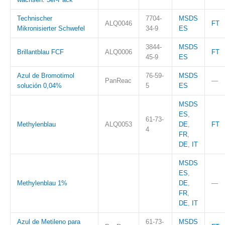
Technischer
7704-
MSDS
ALQ0046
FT
Mikronisierter Schwefel
34-9
ES
3844-
MSDS
Brillantblau FCF
ALQ0006
FT
45-9
ES
Azul de Bromotimol
76-59-
MSDS
PanReac
—
solución 0,04%
5
ES
MSDS
ES
,
61-73-
Methylenblau
ALQ0053
DE
,
FT
4
FR
,
DE
,
IT
MSDS
ES
,
Methylenblau 1%
DE
,
—
FR
,
DE
,
IT
Azul de Metileno para
61-73-
MSDS