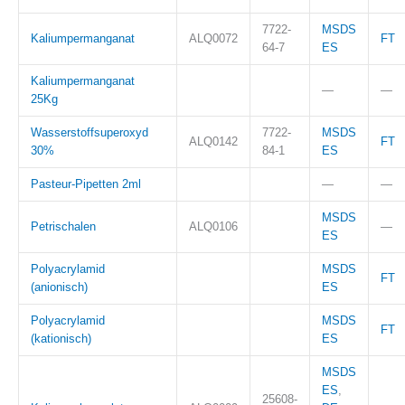
7722-
MSDS
Kaliumpermanganat
ALQ0072
FT
64-7
ES
Kaliumpermanganat
—
—
25Kg
Wasserstoffsuperoxyd
7722-
MSDS
ALQ0142
FT
30%
84-1
ES
Pasteur-Pipetten 2ml
—
—
MSDS
Petrischalen
ALQ0106
—
ES
Polyacrylamid
MSDS
FT
(anionisch)
ES
Polyacrylamid
MSDS
FT
(kationisch)
ES
MSDS
ES
,
25608-