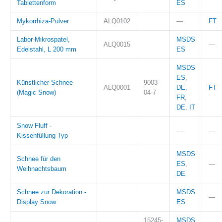
Tablettenform
ES
Mykorrhiza-Pulver
ALQ0102
—
FT
Labor-Mikrospatel,
MSDS
ALQ0015
—
Edelstahl, L 200 mm
ES
MSDS
ES
,
Künstlicher Schnee
9003-
ALQ0001
DE
,
FT
(Magic Snow)
04-7
FR
,
DE
,
IT
Snow Fluff -
—
—
Kissenfüllung Typ
MSDS
Schnee für den
ES
,
—
Weihnachtsbaum
DE
Schnee zur Dekoration -
MSDS
—
Display Snow
ES
15245-
MSDS