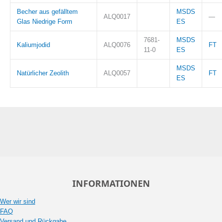
Becher aus gefälltem
MSDS
ALQ0017
—
Glas Niedrige Form
ES
7681-
MSDS
Kaliumjodid
ALQ0076
FT
11-0
ES
MSDS
Natürlicher Zeolith
ALQ0057
FT
ES
INFORMATIONEN
Wer wir sind
FAQ
Versand und Rückgabe