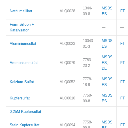
1344-
MSDS
Natriumsilikat
ALQ0028
FT
09-8
ES
Form Silicon +
—
—
Katalysator
10043-
MSDS
Aluminiumsulfat
ALQ0023
FT
01-3
ES
MSDS
7783-
Ammoniumsulfat
ALQ0079
ES
,
FT
20-2
DE
7778-
MSDS
Kalzium-Sulfat
ALQ0052
FT
18-9
ES
7758-
MSDS
Kupfersulfat
ALQ0010
FT
99-8
ES
0,25M Kupfersulfat
—
—
7758-
MSDS
Stein Kupfersulfat
ALQ0094
FT
99-8
ES