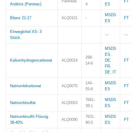
PanReac
FT
Análisis (Panreac)
4
ES
MSDS
Bilanz 21-17
ALQ0101
-
FT
ES
Einwegkittel XS- 3
—
—
Stück.
MSDS
ES
,
298-
Kaliumhydrogencarbonat
ALQ0019
DE
,
FT
14-6
FR
,
DE
,
IT
144-
MSDS
Natriumbikarbonat
ALQ0075
FT
55-8
ES
7681-
MSDS
Natriumbisulfat
ALQ0063
FT
38-1
ES
Natriumbisulfit Flüssig
7631-
MSDS
ALQ0090
FT
38-40%
90-5
ES