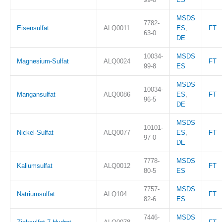
MSDS
7782-
Eisensulfat
ALQ0011
ES
,
FT
63-0
DE
10034-
MSDS
Magnesium-Sulfat
ALQ0024
FT
99-8
ES
MSDS
10034-
Mangansulfat
ALQ0086
ES
,
FT
96-5
DE
MSDS
10101-
Nickel-Sulfat
ALQ0077
ES
,
FT
97-0
DE
7778-
MSDS
Kaliumsulfat
ALQ0012
FT
80-5
ES
7757-
MSDS
Natriumsulfat
ALQ104
FT
82-6
ES
7446-
MSDS