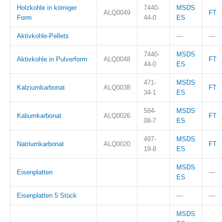
Holzkohle in körniger
7440-
MSDS
ALQ0049
FT
Form
44-0
ES
Aktivkohle-Pellets
—
—
7440-
MSDS
Aktivkohle in Pulverform
ALQ0048
FT
44-0
ES
471-
MSDS
Kalziumkarbonat
ALQ0038
FT
34-1
ES
584-
MSDS
Kaliumkarbonat
ALQ0026
FT
08-7
ES
497-
MSDS
Natriumkarbonat
ALQ0020
FT
19-8
ES
MSDS
Eisenplatten
—
ES
Eisenplatten 5 Stück
—
—
MSDS