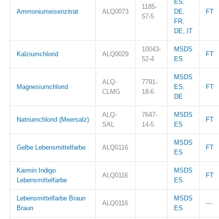
ES
,
1185-
Ammoniumeisenzitrat
ALQ0073
DE
,
FT
57-5
FR
,
DE
,
IT
10043-
MSDS
Kalziumchlorid
ALQ0029
FT
52-4
ES
MSDS
ALQ-
7791-
Magnesiumchlorid
ES
,
FT
CLMG
18-6
DE
ALQ-
7647-
MSDS
Natriumchlorid (Meersalz)
FT
SAL
14-5
ES
MSDS
Gelbe Lebensmittelfarbe
ALQ0116
FT
ES
Karmin Indigo
MSDS
ALQ0116
FT
Lebensmittelfarbe
ES
Lebensmittelfarbe Braun
MSDS
ALQ0116
—
Braun
ES