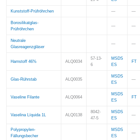
Kunststoff-Prüfröhrchen
—
—
Borosilikatglas-
—
—
Prüfröhrchen
Neutrale
—
—
Glasreagenzgläser
57-13-
MSDS
Harnstoff 46%
ALQ0034
FT
6
ES
MSDS
Glas-Rührstab
ALQ0035
—
ES
MSDS
Vaseline Filante
ALQ0064
FT
ES
8042-
MSDS
Vaselina Líquida 1L
ALQ0138
—
47-5
ES
Polypropylen-
MSDS
—
Fällungsbecher
ES