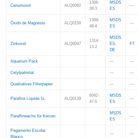
1306-
MSDS
Ceriumoxid
ALQ0082
—
38-3
ES
1309-
MSDS
Óxido de Magnesio
ALQ0159
—
48-4
ES
MSDS
1314-
Zinkoxid
ALQ0047
ES
,
FT
13-2
DE
Aquarium Pack
—
—
Cetylpalmitat
—
—
Qualitatives Filterpapier
—
—
8042-
MSDS
Parafina Líquida 1L
ALQ0139
—
47-5
ES
MSDS
Paraffinwachs für Kerzen
—
ES
Pegamento Escolar
—
—
Blanco