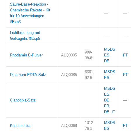
Säure-Base-Reaktion -
Chemische Rakete - Kit
—
—
für 10 Anwendungen.
#Exp3
Lichtbrechung mit
—
—
Gelkugeln. #Exp5
MSDS
989-
Rhodamin B-Pulver
ALQ0005
ES
,
FT
38-8
DE
6381-
MSDS
Dinatrium-EDTA-Salz
ALQ0085
FT
92-6
ES
MSDS
ES
,
Cianotipia-Satz
DE
,
—
FR
,
DE
,
IT
1312-
MSDS
Kaliumsilikat
ALQ0068
FT
76-1
ES