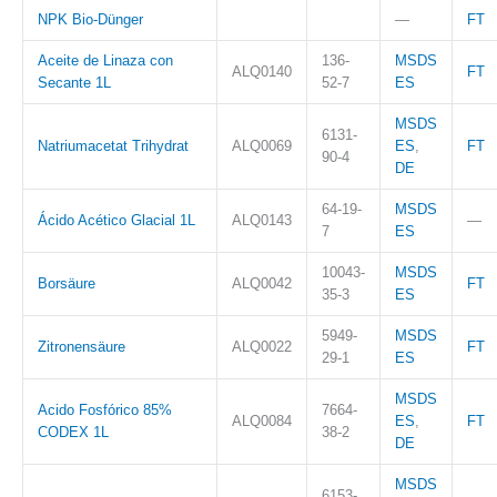
NPK Bio-Dünger
—
FT
Aceite de Linaza con
136-
MSDS
ALQ0140
FT
Secante 1L
52-7
ES
MSDS
6131-
Natriumacetat Trihydrat
ALQ0069
ES
,
FT
90-4
DE
64-19-
MSDS
Ácido Acético Glacial 1L
ALQ0143
—
7
ES
10043-
MSDS
Borsäure
ALQ0042
FT
35-3
ES
5949-
MSDS
Zitronensäure
ALQ0022
FT
29-1
ES
MSDS
Acido Fosfórico 85%
7664-
ALQ0084
ES
,
FT
CODEX 1L
38-2
DE
MSDS
6153-