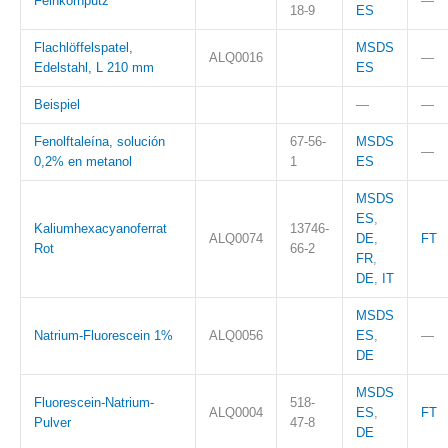
Feinkornputz
—
18-9
ES
Flachlöffelspatel,
MSDS
ALQ0016
—
Edelstahl, L 210 mm
ES
Beispiel
—
—
Fenolftaleína, solución
67-56-
MSDS
—
0,2% en metanol
1
ES
MSDS
ES
,
Kaliumhexacyanoferrat
13746-
ALQ0074
DE
,
FT
Rot
66-2
FR
,
DE
,
IT
MSDS
Natrium-Fluorescein 1%
ALQ0056
ES
,
—
DE
MSDS
Fluorescein-Natrium-
518-
ALQ0004
ES
,
FT
Pulver
47-8
DE