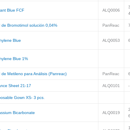
liant Blue FCF
ALQ0006
l de Bromotimol solución 0,04%
PanReac
hylene Blue
ALQ0053
hylene Blue 1%
 de Metileno para Análisis (Panreac)
PanReac
ance Sheet 21-17
ALQ0101
-
posable Gown XS- 3 pcs.
assium Bicarbonate
ALQ0019