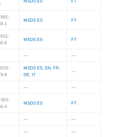
MSDS ES
FT
8
7681-
MSDS ES
FT
38-1
7631-
MSDS ES
FT
90-5
—
—
9033-
MSDS ES
,
EN
,
FR
,
—
79-8
DE
,
IT
—
—
1303-
MSDS ES
FT
96-4
—
—
—
—