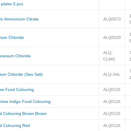
 plates 5 pcs
ric Ammonium Citrate
ALQ0073
cium Chloride
ALQ0029
ALQ-
nesium Chloride
CLMG
ium Chloride (Sea Salt)
ALQ-SAL
low Food Colouring
ALQ0116
mine Indigo Food Colouring
ALQ0116
d Colouring Brown Brown
ALQ0116
d Colouring Red
ALQ0116