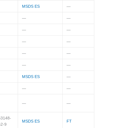
MSDS ES
—
—
—
—
—
—
—
—
—
—
—
MSDS ES
—
—
—
—
—
63148-
MSDS ES
FT
62-9