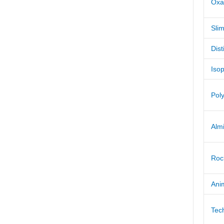
Oxal
Slim
Dist
Isop
Poly
Alm
Roc
Anim
Tec