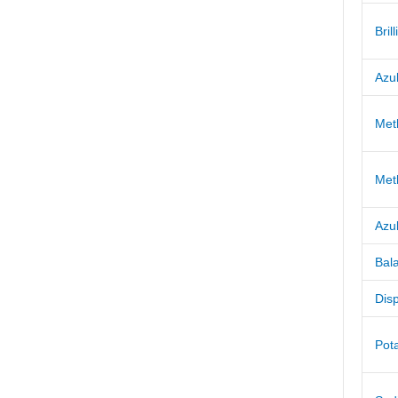
Bril
Azu
Met
Met
Azul
Bal
Dis
Pot