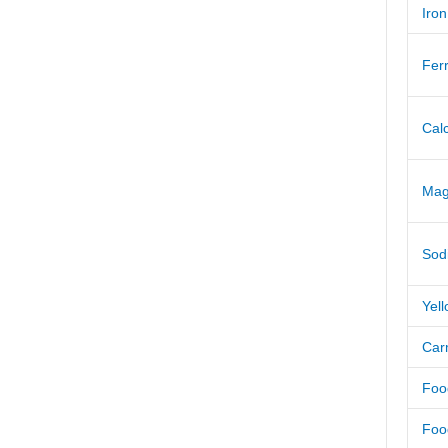
Iron
Fer
Cal
Mag
Sod
Yel
Car
Foo
Foo