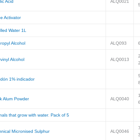
ic Acid
ALQ0021
e Activator
illed Water 1L
ropyl Alcohol
ALQ093
vinyl Alcohol
ALQ0013
idón 1% indicador
k Alum Powder
ALQ0040
als that grow with water. Pack of 5
hnical Micronised Sulphur
ALQ0046