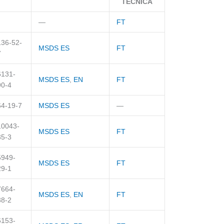
TÉCNICA
—
FT
136-52-
MSDS ES
FT
7
6131-
MSDS ES
,
EN
FT
90-4
64-19-7
MSDS ES
—
10043-
MSDS ES
FT
35-3
5949-
MSDS ES
FT
29-1
7664-
MSDS ES
,
EN
FT
38-2
6153-