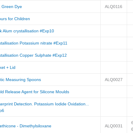
t Green Dye
ALQ0116
urs for Children
 Alum crystallisation #Exp10
tallisation Potassium nitrate #Exp11
stallisation Copper Sulphate #Exp12
et + Lid
stic Measuring Spoons
ALQ0027
ld Release Agent for Silicone Moulds
erprint Detection. Potassium Iodide Oxidation...
p6
ethicone - Dimethylsiloxane
ALQ0031