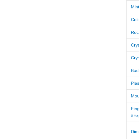
Min
Colo
Rock
Crys
Cry
Buck
Pla
Mou
Fing
#Ex
Dim