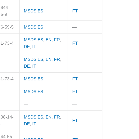
3844-
MSDS ES
FT
45-9
76-59-5
MSDS ES
—
MSDS ES
,
EN
,
FR
,
61-73-4
FT
DE
,
IT
MSDS ES
,
EN
,
FR
,
—
DE
,
IT
61-73-4
MSDS ES
FT
MSDS ES
FT
—
—
298-14-
MSDS ES
,
EN
,
FR
,
FT
6
DE
,
IT
144-55-