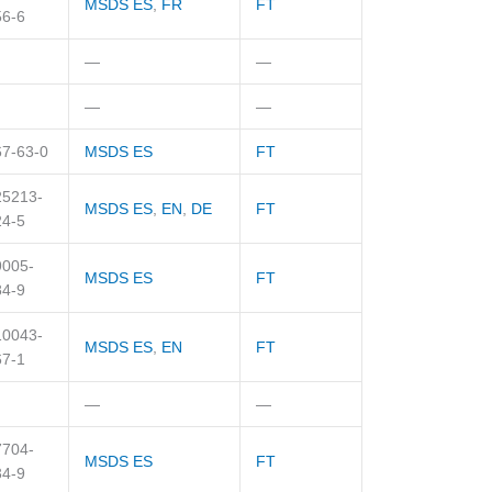
MSDS ES
,
FR
FT
56-6
—
—
—
—
67-63-0
MSDS ES
FT
25213-
MSDS ES
,
EN
,
DE
FT
24-5
9005-
MSDS ES
FT
84-9
10043-
MSDS ES
,
EN
FT
67-1
—
—
7704-
MSDS ES
FT
34-9