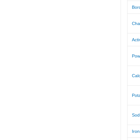
Bor
Cha
Acti
Pow
Cal
Pot
Sod
Iron