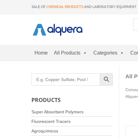
Skip
SALE OF
CHEMICAL PRODUCTS
AND LABORATORY EQUIPMENT
to
content
Home
All Products
Categories
Con
All 
Consul
Alquer
PRODUCTS
Super Absorbent Polymers
Fluorescent Tracers
Agroquímicos