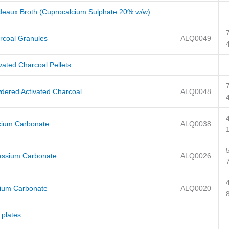
deaux Broth (Cuprocalcium Sulphate 20% w/w)
rcoal Granules
ALQ0049
vated Charcoal Pellets
dered Activated Charcoal
ALQ0048
cium Carbonate
ALQ0038
assium Carbonate
ALQ0026
ium Carbonate
ALQ0020
 plates