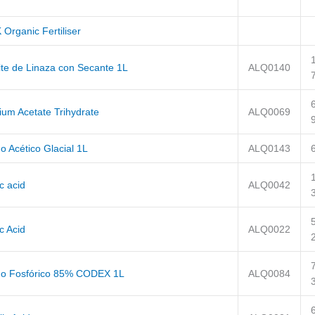
Organic Fertiliser
ite de Linaza con Secante 1L
ALQ0140
ium Acetate Trihydrate
ALQ0069
o Acético Glacial 1L
ALQ0143
c acid
ALQ0042
ic Acid
ALQ0022
do Fosfórico 85% CODEX 1L
ALQ0084