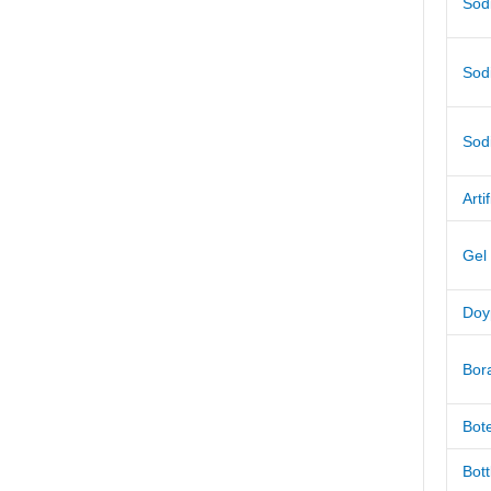
Sod
Sod
Sod
Arti
Gel 
Doy
Bor
Bot
Bott