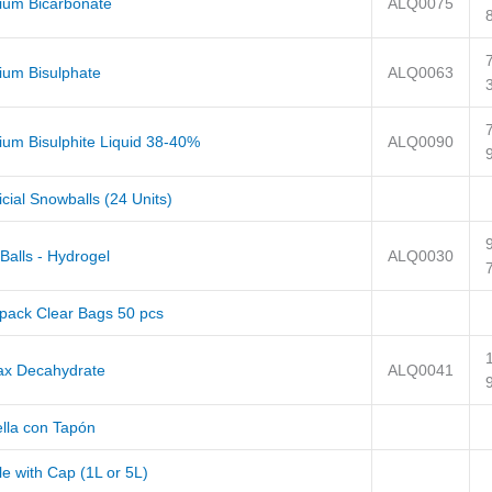
ium Bicarbonate
ALQ0075
ium Bisulphate
ALQ0063
ium Bisulphite Liquid 38-40%
ALQ0090
ficial Snowballs (24 Units)
Balls - Hydrogel
ALQ0030
pack Clear Bags 50 pcs
ax Decahydrate
ALQ0041
ella con Tapón
le with Cap (1L or 5L)