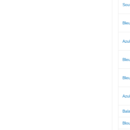
Sou
Bleu
Azu
Ble
Ble
Azul
Bal
Blo