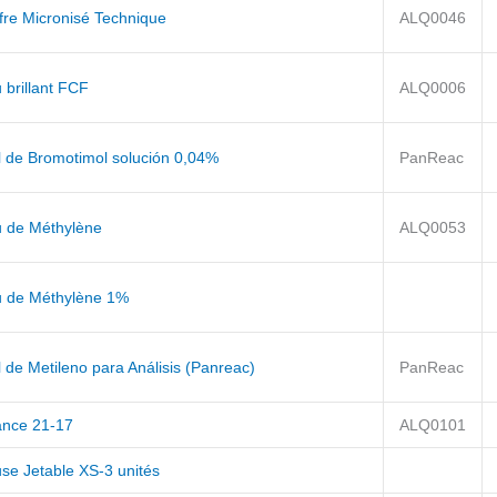
fre Micronisé Technique
ALQ0046
 brillant FCF
ALQ0006
l de Bromotimol solución 0,04%
PanReac
u de Méthylène
ALQ0053
u de Méthylène 1%
 de Metileno para Análisis (Panreac)
PanReac
ance 21-17
ALQ0101
use Jetable XS-3 unités