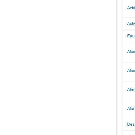
Aci
Act
Eau 
Alco
Alco
Alm
Alu
Des