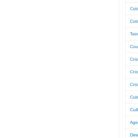
Colo
Colo
Tei
Cou
Cris
Cris
Cris
Cub
Cuil
Age
Déte