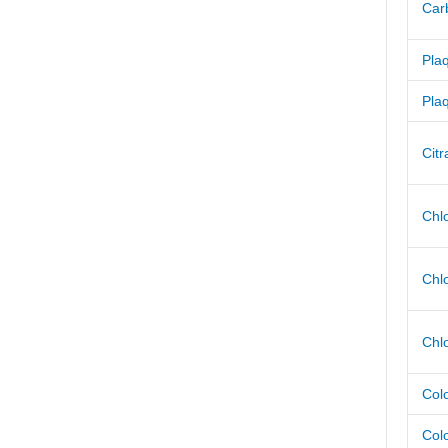
Car
Pla
Plaq
Cit
Chl
Chl
Chl
Colo
Colo