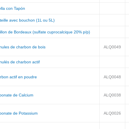
ella con Tapón
teille avec bouchon (1L ou 5L)
illon de Bordeaux (sulfate cuprocalcique 20% p/p)
nules de charbon de bois
ALQ0049
nulés de charbon actif
rbon actif en poudre
ALQ0048
bonate de Calcium
ALQ0038
bonate de Potassium
ALQ0026