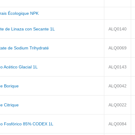
rais Écologique NPK
ite de Linaza con Secante 1L
ALQ0140
tate de Sodium Trihydraté
ALQ0069
o Acético Glacial 1L
ALQ0143
de Borique
ALQ0042
e Citrique
ALQ0022
do Fosfórico 85% CODEX 1L
ALQ0084