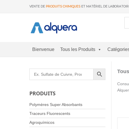
Aller
VENTE DE
PRODUITS CHIMIQUES
ET MATÉRIEL DE LABORATOI
au
contenu
Bienvenue
Tous les Produits
Catégorie
Tous
Consul
Alquer
PRODUITS
Polymères Super Absorbants
Traceurs Fluorescents
Agroquímicos