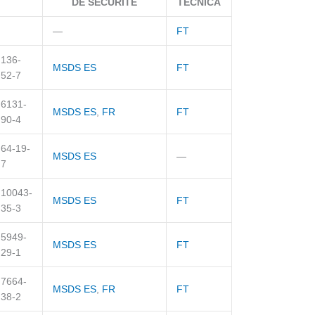
DE SÉCURITÉ
TÉCNICA
—
FT
136-
MSDS ES
FT
52-7
6131-
MSDS ES
,
FR
FT
90-4
64-19-
MSDS ES
—
7
10043-
MSDS ES
FT
35-3
5949-
MSDS ES
FT
29-1
7664-
MSDS ES
,
FR
FT
38-2