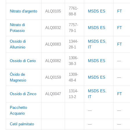
7761-
Nitrato d'argento
ALQ0105
MSDS ES
FT
88-8
Nitrato di
7757-
ALQ0032
MSDS ES
FT
Potassio
79-1
Ossido di
1344-
MSDS ES
,
ALQ0083
FT
Alluminio
28-1
IT
1306-
Ossido di Cerio
ALQ0082
MSDS ES
—
38-3
Óxido de
1309-
ALQ0159
MSDS ES
—
Magnesio
48-4
1314-
MSDS ES
,
Ossido di Zinco
ALQ0047
FT
13-2
IT
Pacchetto
—
—
Acquario
Cetil palmitato
—
—