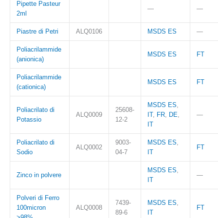
Pipette Pasteur
—
—
2ml
Piastre di Petri
ALQ0106
MSDS ES
—
Poliacrilammide
MSDS ES
FT
(anionica)
Poliacrilammide
MSDS ES
FT
(cationica)
MSDS ES
,
Poliacrilato di
25608-
ALQ0009
IT
,
FR
,
DE
,
—
Potassio
12-2
IT
Poliacrilato di
9003-
MSDS ES
,
ALQ0002
FT
Sodio
04-7
IT
MSDS ES
,
Zinco in polvere
—
IT
Polveri di Ferro
7439-
MSDS ES
,
100micron
ALQ0008
FT
89-6
IT
>98%