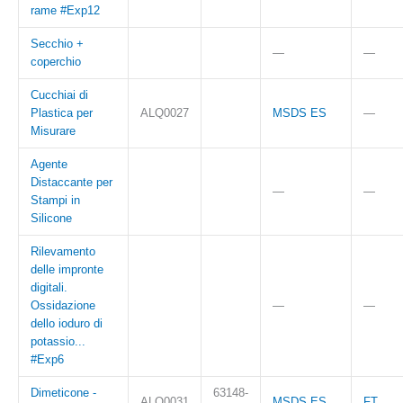
rame #Exp12
Secchio +
—
—
coperchio
Cucchiai di
Plastica per
ALQ0027
MSDS ES
—
Misurare
Agente
Distaccante per
—
—
Stampi in
Silicone
Rilevamento
delle impronte
digitali.
Ossidazione
—
—
dello ioduro di
potassio...
#Exp6
Dimeticone -
63148-
ALQ0031
MSDS ES
FT