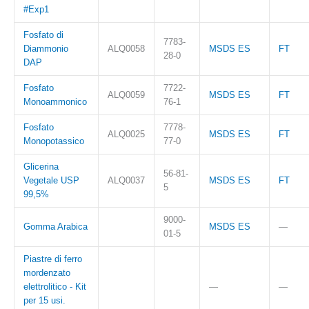
#Exp1
Fosfato di
7783-
Diammonio
ALQ0058
MSDS ES
FT
28-0
DAP
Fosfato
7722-
ALQ0059
MSDS ES
FT
Monoammonico
76-1
Fosfato
7778-
ALQ0025
MSDS ES
FT
Monopotassico
77-0
Glicerina
56-81-
Vegetale USP
ALQ0037
MSDS ES
FT
5
99,5%
9000-
Gomma Arabica
MSDS ES
—
01-5
Piastre di ferro
mordenzato
elettrolitico - Kit
—
—
per 15 usi.