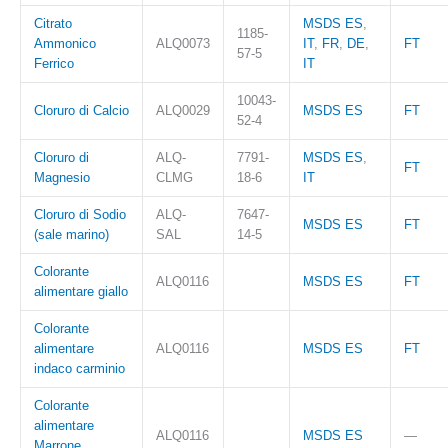
Citrato
MSDS ES
,
1185-
Ammonico
ALQ0073
IT
,
FR
,
DE
,
FT
57-5
Ferrico
IT
10043-
Cloruro di Calcio
ALQ0029
MSDS ES
FT
52-4
Cloruro di
ALQ-
7791-
MSDS ES
,
FT
Magnesio
CLMG
18-6
IT
Cloruro di Sodio
ALQ-
7647-
MSDS ES
FT
(sale marino)
SAL
14-5
Colorante
ALQ0116
MSDS ES
FT
alimentare giallo
Colorante
alimentare
ALQ0116
MSDS ES
FT
indaco carminio
Colorante
alimentare
ALQ0116
MSDS ES
—
Marrone