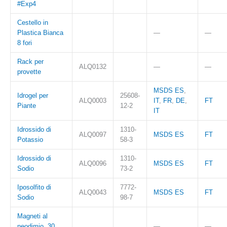
#Exp4
Cestello in
Plastica Bianca
—
—
8 fori
Rack per
ALQ0132
—
—
provette
MSDS ES
,
Idrogel per
25608-
ALQ0003
IT
,
FR
,
DE
,
FT
Piante
12-2
IT
Idrossido di
1310-
ALQ0097
MSDS ES
FT
Potassio
58-3
Idrossido di
1310-
ALQ0096
MSDS ES
FT
Sodio
73-2
Iposolfito di
7772-
ALQ0043
MSDS ES
FT
Sodio
98-7
Magneti al
neodimio. 30
—
—