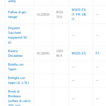
unità)
MSDS ES
,
Palline di gel -
9033-
ALQ0030
IT
,
FR
,
DE
,
—
Idrogel
79-8
IT
Doypack
Sacchetti
—
—
trasparenti 50
pz.
Borace
1303-
ALQ0041
MSDS ES
FT
Decaidrato
96-4
Botella con
—
—
Tapón
Bottiglia con
—
—
tappo (1L o 5L)
Brodo di
Bordeaux
—
—
(solfato di calcio
20% p/p)