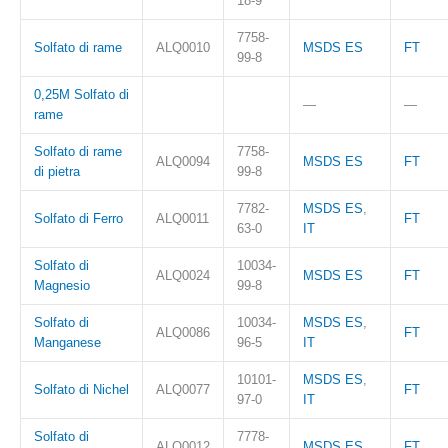
18-9
7758-
Solfato di rame
ALQ0010
MSDS ES
FT
99-8
0,25M Solfato di
—
—
rame
Solfato di rame
7758-
ALQ0094
MSDS ES
FT
di pietra
99-8
7782-
MSDS ES
,
Solfato di Ferro
ALQ0011
FT
63-0
IT
Solfato di
10034-
ALQ0024
MSDS ES
FT
Magnesio
99-8
Solfato di
10034-
MSDS ES
,
ALQ0086
FT
Manganese
96-5
IT
10101-
MSDS ES
,
Solfato di Nichel
ALQ0077
FT
97-0
IT
Solfato di
7778-
ALQ0012
MSDS ES
FT