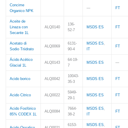
Concime
—
FT
Organico NPK
Aceite de
136-
Linaza con
ALQ0140
MSDS ES
FT
52-7
Secante 1L
Acetato di
6131-
MSDS ES
,
ALQ0069
FT
Sodio Triidrato
90-4
IT
Ácido Acético
64-19-
ALQ0143
MSDS ES
—
Glacial 1L
7
10043-
Acido borico
ALQ0042
MSDS ES
FT
35-3
5949-
Acido Citrico
ALQ0022
MSDS ES
FT
29-1
Acido Fosfórico
7664-
MSDS ES
,
ALQ0084
FT
85% CODEX 1L
38-2
IT
6153-
MSDS ES
,
Acido Ossalico
ALQ0021
FT