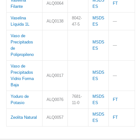
Vaselina
MSDS
ALQ0064
FT
Filante
ES
Vaselina
8042-
MSDS
ALQ0138
—
Líquida 1L
47-5
ES
Vaso de
Precipitados
MSDS
—
de
ES
Polipropileno
Vaso de
Precipitados
MSDS
ALQ0017
—
Vidrio Forma
ES
Baja
Yoduro de
7681-
MSDS
ALQ0076
FT
Potasio
11-0
ES
MSDS
Zeolita Natural
ALQ0057
FT
ES