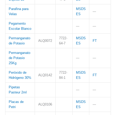
Parafina para
MSDS
—
Velas
ES
Pegamento
—
—
Escolar Blanco
Permanganato
7722-
MSDS
ALQ0072
FT
de Potasio
64-7
ES
Permanganato
de Potasio
—
—
25Kg
Peróxido de
7722-
MSDS
ALQ0142
FT
Hidrógeno 30%
84-1
ES
Pipetas
—
—
Pasteur 2ml
Placas de
MSDS
ALQ0106
—
Petri
ES