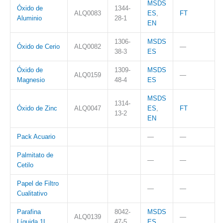
MSDS
Óxido de
1344-
ALQ0083
ES
,
FT
Aluminio
28-1
EN
1306-
MSDS
Óxido de Cerio
ALQ0082
—
38-3
ES
Óxido de
1309-
MSDS
ALQ0159
—
Magnesio
48-4
ES
MSDS
1314-
Óxido de Zinc
ALQ0047
ES
,
FT
13-2
EN
Pack Acuario
—
—
Palmitato de
—
—
Cetilo
Papel de Filtro
—
—
Cualitativo
Parafina
8042-
MSDS
ALQ0139
—
Líquida 1L
47-5
ES