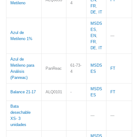
Metileno
4
FR
,
DE
,
IT
MSDS
ES
,
Azul de
EN
,
—
Metileno 1%
FR
,
DE
,
IT
Azul de
Metileno para
61-73-
MSDS
PanReac
FT
Análisis
4
ES
(Panreac)
MSDS
Balance 21-17
ALQ0101
-
FT
ES
Bata
desechable
—
—
XS- 3
unidades
MSDS