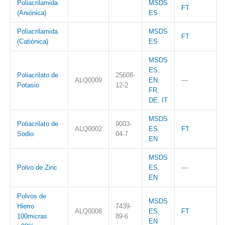
Poliacrilamida
MSDS
FT
(Aniónica)
ES
Poliacrilamida
MSDS
FT
(Catiónica)
ES
MSDS
ES
,
Poliacrilato de
25608-
ALQ0009
EN
,
—
Potasio
12-2
FR
,
DE
,
IT
MSDS
Poliacrilato de
9003-
ALQ0002
ES
,
FT
Sodio
04-7
EN
MSDS
Polvo de Zinc
ES
,
—
EN
Polvos de
MSDS
Hierro
7439-
ALQ0008
ES
,
FT
100micras
89-6
EN