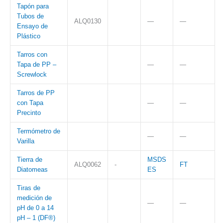
Tapón para
Tubos de
ALQ0130
—
—
Ensayo de
Plástico
Tarros con
Tapa de PP –
—
—
Screwlock
Tarros de PP
con Tapa
—
—
Precinto
Termómetro de
—
—
Varilla
Tierra de
MSDS
ALQ0062
-
FT
Diatomeas
ES
Tiras de
medición de
—
—
pH de 0 a 14
pH – 1 (DF®)