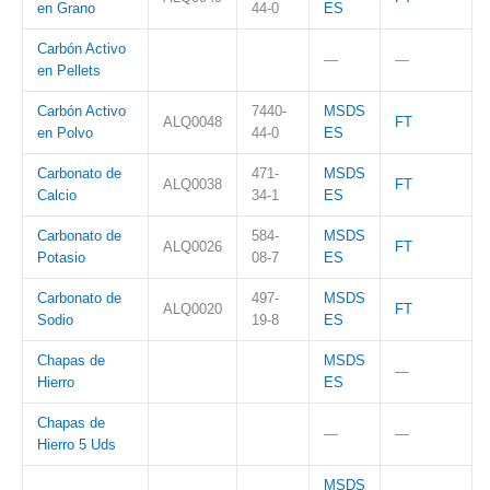
en Grano
44-0
ES
Carbón Activo
—
—
en Pellets
Carbón Activo
7440-
MSDS
ALQ0048
FT
en Polvo
44-0
ES
Carbonato de
471-
MSDS
ALQ0038
FT
Calcio
34-1
ES
Carbonato de
584-
MSDS
ALQ0026
FT
Potasio
08-7
ES
Carbonato de
497-
MSDS
ALQ0020
FT
Sodio
19-8
ES
Chapas de
MSDS
—
Hierro
ES
Chapas de
—
—
Hierro 5 Uds
MSDS