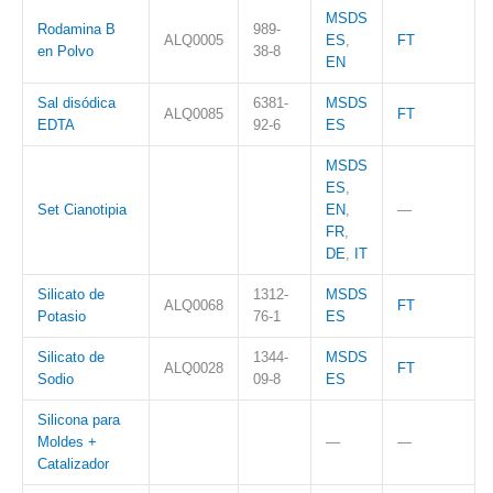
MSDS
Rodamina B
989-
ALQ0005
ES
,
FT
en Polvo
38-8
EN
Sal disódica
6381-
MSDS
ALQ0085
FT
EDTA
92-6
ES
MSDS
ES
,
Set Cianotipia
EN
,
—
FR
,
DE
,
IT
Silicato de
1312-
MSDS
ALQ0068
FT
Potasio
76-1
ES
Silicato de
1344-
MSDS
ALQ0028
FT
Sodio
09-8
ES
Silicona para
Moldes +
—
—
Catalizador