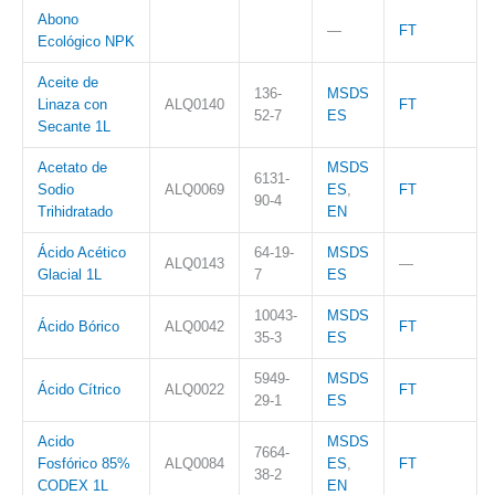
Abono
—
FT
Ecológico NPK
Aceite de
136-
MSDS
Linaza con
ALQ0140
FT
52-7
ES
Secante 1L
Acetato de
MSDS
6131-
Sodio
ALQ0069
ES
,
FT
90-4
Trihidratado
EN
Ácido Acético
64-19-
MSDS
ALQ0143
—
Glacial 1L
7
ES
10043-
MSDS
Ácido Bórico
ALQ0042
FT
35-3
ES
5949-
MSDS
Ácido Cítrico
ALQ0022
FT
29-1
ES
Acido
MSDS
7664-
Fosfórico 85%
ALQ0084
ES
,
FT
38-2
CODEX 1L
EN