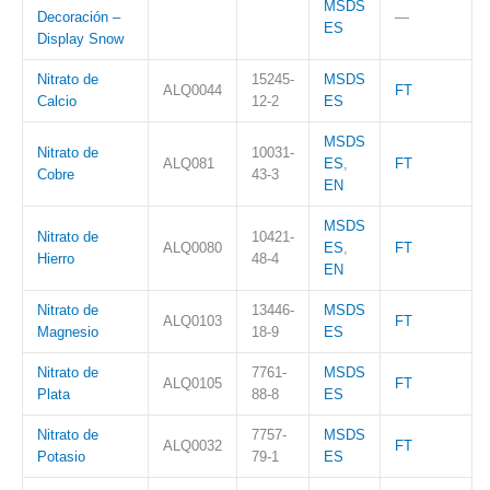
MSDS
Decoración –
—
ES
Display Snow
Nitrato de
15245-
MSDS
ALQ0044
FT
Calcio
12-2
ES
MSDS
Nitrato de
10031-
ALQ081
ES
,
FT
Cobre
43-3
EN
MSDS
Nitrato de
10421-
ALQ0080
ES
,
FT
Hierro
48-4
EN
Nitrato de
13446-
MSDS
ALQ0103
FT
Magnesio
18-9
ES
Nitrato de
7761-
MSDS
ALQ0105
FT
Plata
88-8
ES
Nitrato de
7757-
MSDS
ALQ0032
FT
Potasio
79-1
ES