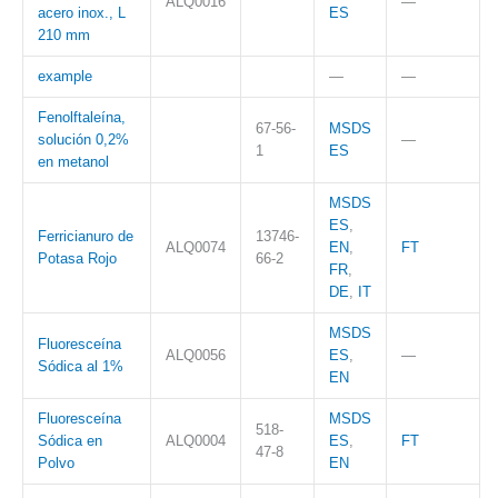
ALQ0016
—
acero inox., L
ES
210 mm
example
—
—
Fenolftaleína,
67-56-
MSDS
solución 0,2%
—
1
ES
en metanol
MSDS
ES
,
Ferricianuro de
13746-
ALQ0074
EN
,
FT
Potasa Rojo
66-2
FR
,
DE
,
IT
MSDS
Fluoresceína
ALQ0056
ES
,
—
Sódica al 1%
EN
Fluoresceína
MSDS
518-
Sódica en
ALQ0004
ES
,
FT
47-8
Polvo
EN