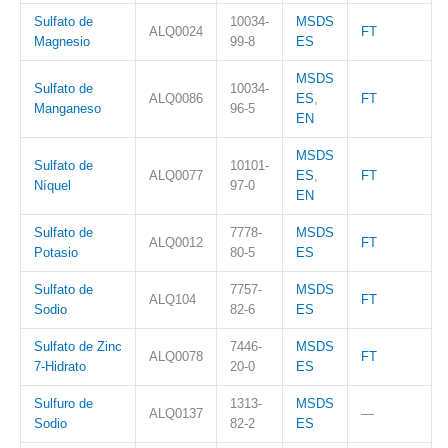
Sulfato de
10034-
MSDS
ALQ0024
FT
Magnesio
99-8
ES
MSDS
Sulfato de
10034-
ALQ0086
ES
,
FT
Manganeso
96-5
EN
MSDS
Sulfato de
10101-
ALQ0077
ES
,
FT
Níquel
97-0
EN
Sulfato de
7778-
MSDS
ALQ0012
FT
Potasio
80-5
ES
Sulfato de
7757-
MSDS
ALQ104
FT
Sodio
82-6
ES
Sulfato de Zinc
7446-
MSDS
ALQ0078
FT
7-Hidrato
20-0
ES
Sulfuro de
1313-
MSDS
ALQ0137
—
Sodio
82-2
ES