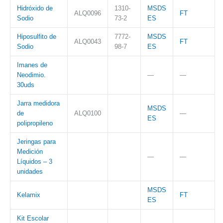
Hidróxido de
1310-
MSDS
ALQ0096
FT
Sodio
73-2
ES
Hiposulfito de
7772-
MSDS
ALQ0043
FT
Sodio
98-7
ES
Imanes de
Neodimio.
—
—
30uds
Jarra medidora
MSDS
de
ALQ0100
—
ES
polipropileno
Jeringas para
Medición
—
—
Líquidos – 3
unidades
MSDS
Kelamix
FT
ES
Kit Escolar