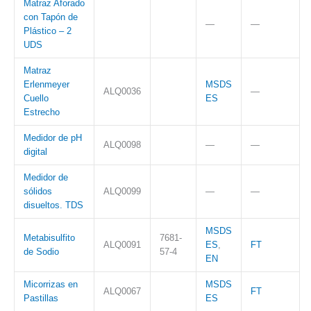
Matraz Aforado
con Tapón de
—
—
Plástico – 2
UDS
Matraz
Erlenmeyer
MSDS
ALQ0036
—
Cuello
ES
Estrecho
Medidor de pH
ALQ0098
—
—
digital
Medidor de
sólidos
ALQ0099
—
—
disueltos. TDS
MSDS
Metabisulfito
7681-
ALQ0091
ES
,
FT
de Sodio
57-4
EN
Micorrizas en
MSDS
ALQ0067
FT
Pastillas
ES