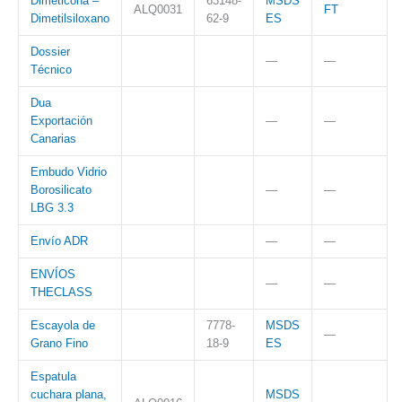
Dimeticona –
63148-
MSDS
ALQ0031
FT
Dimetilsiloxano
62-9
ES
Dossier
—
—
Técnico
Dua
Exportación
—
—
Canarias
Embudo Vidrio
Borosilicato
—
—
LBG 3.3
Envío ADR
—
—
ENVÍOS
—
—
THECLASS
Escayola de
7778-
MSDS
—
Grano Fino
18-9
ES
Espatula
cuchara plana,
MSDS