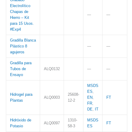
Electrolítico
Chapas de
—
—
Hierro – Kit
para 15 Usos.
#Exp4
Gradilla Blanca
Plástico 8
—
—
agujeros
Gradilla para
Tubos de
ALQ0132
—
—
Ensayo
MSDS
ES
,
Hidrogel para
25608-
ALQ0003
EN
,
FT
Plantas
12-2
FR
,
DE
,
IT
Hidróxido de
1310-
MSDS
ALQ0097
FT
Potasio
58-3
ES