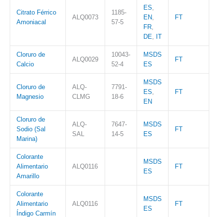
ES
,
Citrato Férrico
1185-
ALQ0073
EN
,
FT
Amoniacal
57-5
FR
,
DE
,
IT
Cloruro de
10043-
MSDS
ALQ0029
FT
Calcio
52-4
ES
MSDS
Cloruro de
ALQ-
7791-
ES
,
FT
Magnesio
CLMG
18-6
EN
Cloruro de
ALQ-
7647-
MSDS
Sodio (Sal
FT
SAL
14-5
ES
Marina)
Colorante
MSDS
Alimentario
ALQ0116
FT
ES
Amarillo
Colorante
MSDS
Alimentario
ALQ0116
FT
ES
Índigo Carmín