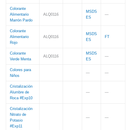
Colorante
MSDS
Alimentario
ALQ0116
—
ES
Marrón Pardo
Colorante
MSDS
Alimentario
ALQ0116
FT
ES
Rojo
Colorante
MSDS
ALQ0116
—
Verde Menta
ES
Colores para
—
—
Niños
Cristalización
Alumbre de
—
—
Roca #Exp10
Cristalización
Nitrato de
—
—
Potasio
#Exp11