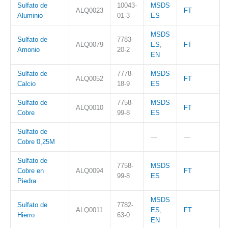
Sulfato de
10043-
MSDS
ALQ0023
FT
Aluminio
01-3
ES
MSDS
Sulfato de
7783-
ALQ0079
ES
,
FT
Amonio
20-2
EN
Sulfato de
7778-
MSDS
ALQ0052
FT
Calcio
18-9
ES
Sulfato de
7758-
MSDS
ALQ0010
FT
Cobre
99-8
ES
Sulfato de
—
—
Cobre 0,25M
Sulfato de
7758-
MSDS
Cobre en
ALQ0094
FT
99-8
ES
Piedra
MSDS
Sulfato de
7782-
ALQ0011
ES
,
FT
Hierro
63-0
EN