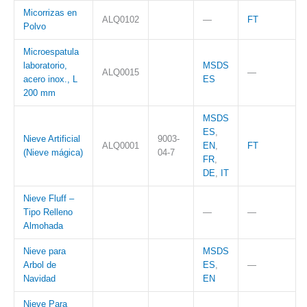
Micorrizas en
ALQ0102
—
FT
Polvo
Microespatula
laboratorio,
MSDS
ALQ0015
—
acero inox., L
ES
200 mm
MSDS
ES
,
Nieve Artificial
9003-
ALQ0001
EN
,
FT
(Nieve mágica)
04-7
FR
,
DE
,
IT
Nieve Fluff –
Tipo Relleno
—
—
Almohada
Nieve para
MSDS
Arbol de
ES
,
—
Navidad
EN
Nieve Para