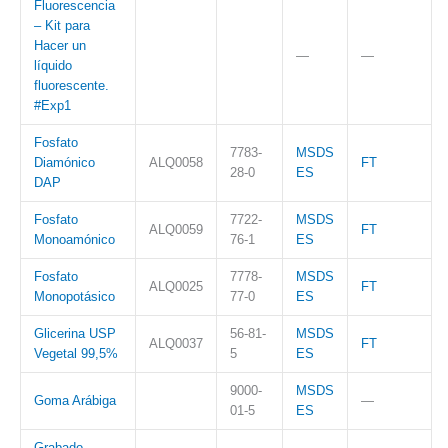
Fluorescencia
– Kit para
Hacer un
—
—
líquido
fluorescente.
#Exp1
Fosfato
7783-
MSDS
Diamónico
ALQ0058
FT
28-0
ES
DAP
Fosfato
7722-
MSDS
ALQ0059
FT
Monoamónico
76-1
ES
Fosfato
7778-
MSDS
ALQ0025
FT
Monopotásico
77-0
ES
Glicerina USP
56-81-
MSDS
ALQ0037
FT
Vegetal 99,5%
5
ES
9000-
MSDS
Goma Arábiga
—
01-5
ES
Grabado