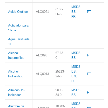
MSDS
6153-
Ácido Oxálico
ALQ0021
ES
,
FT
56-6
FR
Activador para
—
—
Slime
Agua Destilada
—
—
1L
Alcohol
67-63-
MSDS
ALQ093
FT
Isopropílico
0
ES
MSDS
Alcohol
25213-
ES
,
ALQ0013
FT
Polivinilico
24-5
EN
,
DE
Almidón 1%
9005-
MSDS
FT
indicador
84-9
ES
MSDS
Alumbre de
10043-