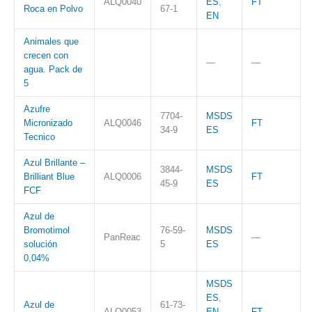
ALQ0040
ES
,
FT
Roca en Polvo
67-1
EN
Animales que
crecen con
—
—
agua. Pack de
5
Azufre
7704-
MSDS
Micronizado
ALQ0046
FT
34-9
ES
Tecnico
Azul Brillante –
3844-
MSDS
Brilliant Blue
ALQ0006
FT
45-9​
ES
FCF
Azul de
Bromotimol
76-59-
MSDS
PanReac
—
solución
5
ES
0,04%
MSDS
ES
,
Azul de
61-73-
ALQ0053
EN
,
FT