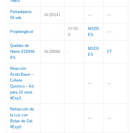
>98%
Portaobjetos
ALQ0141
—
—
50 uds
57-55-
MSDS
Propilenglicol
—
6
ES
Quelato de
MSDS
Hierro EDDHA
ALQ0066
-
FT
ES
6%
Reacción
Ácido-Base –
Cohete
—
—
Químico – Kit
para 10 usos.
#Exp3
Refracción de
la Luz con
—
—
Bolas de Gel.
#Exp5