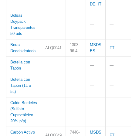
DE
,
IT
Bolsas
Doypack
—
—
Transparentes
50 uds
Borax
1303-
MSDS
ALQ0041
FT
Decahidratado
96-4
ES
Botella con
—
—
Tapón
Botella con
Tapón (1L o
—
—
5L)
Caldo Bordelés
(Sulfato
—
—
Cuprocálcico
20% p/p)
Carbón Activo
7440-
MSDS
ALQ0049
FT