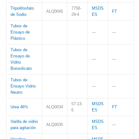
Tripolifosfato
7758-
MSDS
ALQ0045
FT
de Sodio
29-4
ES
Tubos de
Ensayo de
—
—
Plástico
Tubos de
Ensayo de
—
—
Vidrio
Borosilicato
Tubos de
Ensayo Vidrio
—
—
Neutro
57-13-
MSDS
Urea 46%
ALQ0034
FT
6
ES
Varilla de vidrio
MSDS
ALQ0035
—
para agitación
ES