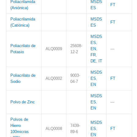
Poliacrilamida
MSDS
FT
(Aniónica)
ES
Poliacrilamida
MSDS
FT
(Catiónica)
ES
MSDS
ES
,
Poliacrilato de
25608-
ALQ0009
EN
,
—
Potasio
12-2
FR
,
DE
,
IT
MSDS
Poliacrilato de
9003-
ALQ0002
ES
,
FT
Sodio
04-7
EN
MSDS
Polvo de Zinc
ES
,
—
EN
Polvos de
MSDS
Hierro
7439-
ALQ0008
ES
,
FT
100micras
89-6
EN