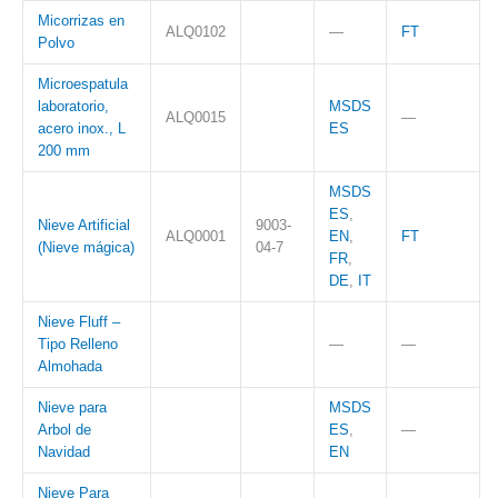
Micorrizas en
ALQ0102
—
FT
Polvo
Microespatula
laboratorio,
MSDS
ALQ0015
—
acero inox., L
ES
200 mm
MSDS
ES
,
Nieve Artificial
9003-
ALQ0001
EN
,
FT
(Nieve mágica)
04-7
FR
,
DE
,
IT
Nieve Fluff –
Tipo Relleno
—
—
Almohada
Nieve para
MSDS
Arbol de
ES
,
—
Navidad
EN
Nieve Para