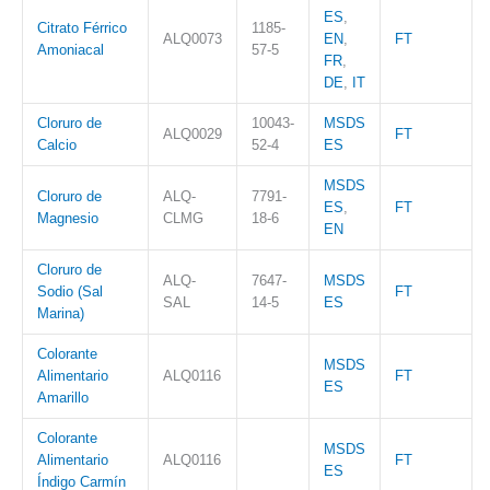
ES
,
Citrato Férrico
1185-
ALQ0073
EN
,
FT
Amoniacal
57-5
FR
,
DE
,
IT
Cloruro de
10043-
MSDS
ALQ0029
FT
Calcio
52-4
ES
MSDS
Cloruro de
ALQ-
7791-
ES
,
FT
Magnesio
CLMG
18-6
EN
Cloruro de
ALQ-
7647-
MSDS
Sodio (Sal
FT
SAL
14-5
ES
Marina)
Colorante
MSDS
Alimentario
ALQ0116
FT
ES
Amarillo
Colorante
MSDS
Alimentario
ALQ0116
FT
ES
Índigo Carmín