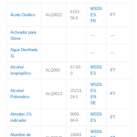
MSDS
6153-
Ácido Oxálico
ALQ0021
ES
,
FT
56-6
FR
Activador para
—
—
Slime
Agua Destilada
—
—
1L
Alcohol
67-63-
MSDS
ALQ093
FT
Isopropílico
0
ES
MSDS
Alcohol
25213-
ES
,
ALQ0013
FT
Polivinilico
24-5
EN
,
DE
Almidón 1%
9005-
MSDS
FT
indicador
84-9
ES
MSDS
Alumbre de
10043-