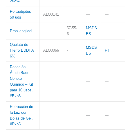
>98%
Portaobjetos
ALQ0141
—
—
50 uds
57-55-
MSDS
Propilenglicol
—
6
ES
Quelato de
MSDS
Hierro EDDHA
ALQ0066
-
FT
ES
6%
Reacción
Ácido-Base –
Cohete
—
—
Químico – Kit
para 10 usos.
#Exp3
Refracción de
la Luz con
—
—
Bolas de Gel.
#Exp5