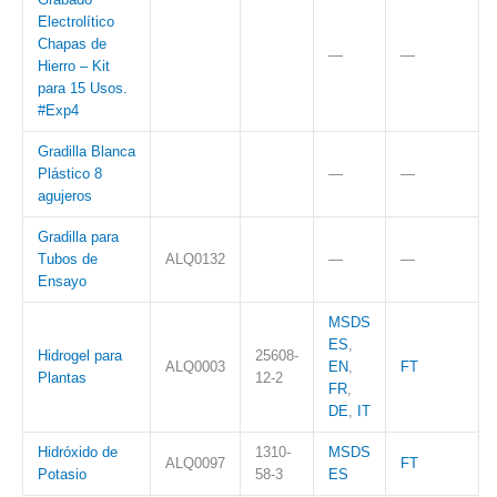
Electrolítico
Chapas de
—
—
Hierro – Kit
para 15 Usos.
#Exp4
Gradilla Blanca
Plástico 8
—
—
agujeros
Gradilla para
Tubos de
ALQ0132
—
—
Ensayo
MSDS
ES
,
Hidrogel para
25608-
ALQ0003
EN
,
FT
Plantas
12-2
FR
,
DE
,
IT
Hidróxido de
1310-
MSDS
ALQ0097
FT
Potasio
58-3
ES