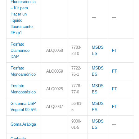
Fluorescencia
– Kit para
Hacer un
—
—
líquido
fluorescente.
#Exp1
Fosfato
7783-
MSDS
Diamónico
ALQ0058
FT
28-0
ES
DAP
Fosfato
7722-
MSDS
ALQ0059
FT
Monoamónico
76-1
ES
Fosfato
7778-
MSDS
ALQ0025
FT
Monopotásico
77-0
ES
Glicerina USP
56-81-
MSDS
ALQ0037
FT
Vegetal 99,5%
5
ES
9000-
MSDS
Goma Arábiga
—
01-5
ES
Grabado