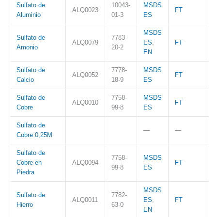
Sulfato de
10043-
MSDS
ALQ0023
FT
Aluminio
01-3
ES
MSDS
Sulfato de
7783-
ALQ0079
ES
,
FT
Amonio
20-2
EN
Sulfato de
7778-
MSDS
ALQ0052
FT
Calcio
18-9
ES
Sulfato de
7758-
MSDS
ALQ0010
FT
Cobre
99-8
ES
Sulfato de
—
—
Cobre 0,25M
Sulfato de
7758-
MSDS
Cobre en
ALQ0094
FT
99-8
ES
Piedra
MSDS
Sulfato de
7782-
ALQ0011
ES
,
FT
Hierro
63-0
EN