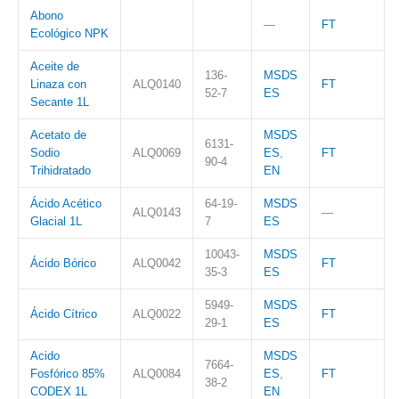
Abono
—
FT
Ecológico NPK
Aceite de
136-
MSDS
Linaza con
ALQ0140
FT
52-7
ES
Secante 1L
Acetato de
MSDS
6131-
Sodio
ALQ0069
ES
,
FT
90-4
Trihidratado
EN
Ácido Acético
64-19-
MSDS
ALQ0143
—
Glacial 1L
7
ES
10043-
MSDS
Ácido Bórico
ALQ0042
FT
35-3
ES
5949-
MSDS
Ácido Cítrico
ALQ0022
FT
29-1
ES
Acido
MSDS
7664-
Fosfórico 85%
ALQ0084
ES
,
FT
38-2
CODEX 1L
EN