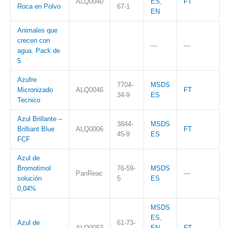
ALQ0040
ES
,
FT
Roca en Polvo
67-1
EN
Animales que
crecen con
—
—
agua. Pack de
5
Azufre
7704-
MSDS
Micronizado
ALQ0046
FT
34-9
ES
Tecnico
Azul Brillante –
3844-
MSDS
Brilliant Blue
ALQ0006
FT
45-9​
ES
FCF
Azul de
Bromotimol
76-59-
MSDS
PanReac
—
solución
5
ES
0,04%
MSDS
ES
,
Azul de
61-73-
ALQ0053
EN
,
FT