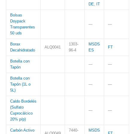
DE
,
IT
Bolsas
Doypack
—
—
Transparentes
50 uds
Borax
1303-
MSDS
ALQ0041
FT
Decahidratado
96-4
ES
Botella con
—
—
Tapón
Botella con
Tapón (1L o
—
—
5L)
Caldo Bordelés
(Sulfato
—
—
Cuprocálcico
20% p/p)
Carbón Activo
7440-
MSDS
ALQ0049
FT