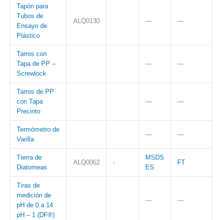
Tapón para
Tubos de
ALQ0130
—
—
Ensayo de
Plástico
Tarros con
Tapa de PP –
—
—
Screwlock
Tarros de PP
con Tapa
—
—
Precinto
Termómetro de
—
—
Varilla
Tierra de
MSDS
ALQ0062
-
FT
Diatomeas
ES
Tiras de
medición de
—
—
pH de 0 a 14
pH – 1 (DF®)