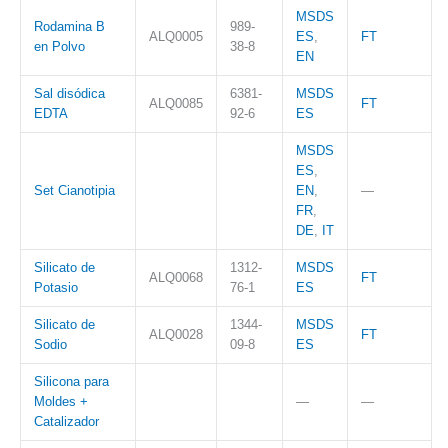
MSDS
Rodamina B
989-
ALQ0005
ES
,
FT
en Polvo
38-8
EN
Sal disódica
6381-
MSDS
ALQ0085
FT
EDTA
92-6
ES
MSDS
ES
,
Set Cianotipia
EN
,
—
FR
,
DE
,
IT
Silicato de
1312-
MSDS
ALQ0068
FT
Potasio
76-1
ES
Silicato de
1344-
MSDS
ALQ0028
FT
Sodio
09-8
ES
Silicona para
Moldes +
—
—
Catalizador