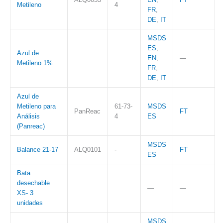
Metileno
4
FR
,
DE
,
IT
MSDS
ES
,
Azul de
EN
,
—
Metileno 1%
FR
,
DE
,
IT
Azul de
Metileno para
61-73-
MSDS
PanReac
FT
Análisis
4
ES
(Panreac)
MSDS
Balance 21-17
ALQ0101
-
FT
ES
Bata
desechable
—
—
XS- 3
unidades
MSDS