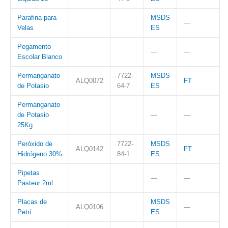
Parafina para
MSDS
—
Velas
ES
Pegamento
—
—
Escolar Blanco
Permanganato
7722-
MSDS
ALQ0072
FT
de Potasio
64-7
ES
Permanganato
de Potasio
—
—
25Kg
Peróxido de
7722-
MSDS
ALQ0142
FT
Hidrógeno 30%
84-1
ES
Pipetas
—
—
Pasteur 2ml
Placas de
MSDS
ALQ0106
—
Petri
ES