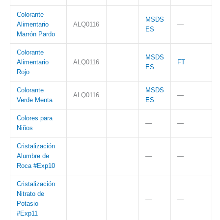
Colorante
MSDS
Alimentario
ALQ0116
—
ES
Marrón Pardo
Colorante
MSDS
Alimentario
ALQ0116
FT
ES
Rojo
Colorante
MSDS
ALQ0116
—
Verde Menta
ES
Colores para
—
—
Niños
Cristalización
Alumbre de
—
—
Roca #Exp10
Cristalización
Nitrato de
—
—
Potasio
#Exp11