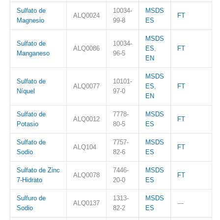
Sulfato de
10034-
MSDS
ALQ0024
FT
Magnesio
99-8
ES
MSDS
Sulfato de
10034-
ALQ0086
ES
,
FT
Manganeso
96-5
EN
MSDS
Sulfato de
10101-
ALQ0077
ES
,
FT
Níquel
97-0
EN
Sulfato de
7778-
MSDS
ALQ0012
FT
Potasio
80-5
ES
Sulfato de
7757-
MSDS
ALQ104
FT
Sodio
82-6
ES
Sulfato de Zinc
7446-
MSDS
ALQ0078
FT
7-Hidrato
20-0
ES
Sulfuro de
1313-
MSDS
ALQ0137
—
Sodio
82-2
ES