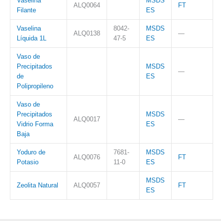
Vaselina
MSDS
ALQ0064
FT
Filante
ES
Vaselina
8042-
MSDS
ALQ0138
—
Líquida 1L
47-5
ES
Vaso de
Precipitados
MSDS
—
de
ES
Polipropileno
Vaso de
Precipitados
MSDS
ALQ0017
—
Vidrio Forma
ES
Baja
Yoduro de
7681-
MSDS
ALQ0076
FT
Potasio
11-0
ES
MSDS
Zeolita Natural
ALQ0057
FT
ES