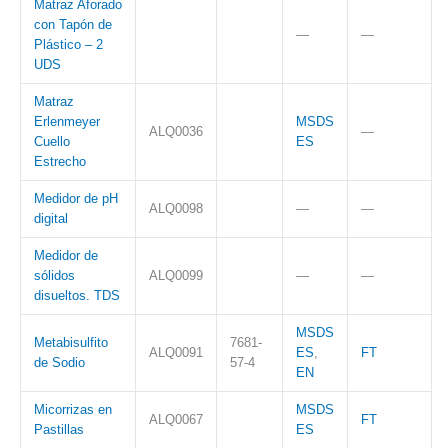
Matraz Aforado
con Tapón de
—
—
Plástico – 2
UDS
Matraz
Erlenmeyer
MSDS
ALQ0036
—
Cuello
ES
Estrecho
Medidor de pH
ALQ0098
—
—
digital
Medidor de
sólidos
ALQ0099
—
—
disueltos. TDS
MSDS
Metabisulfito
7681-
ALQ0091
ES
,
FT
de Sodio
57-4
EN
Micorrizas en
MSDS
ALQ0067
FT
Pastillas
ES