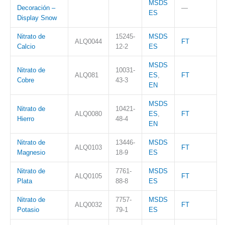
MSDS
Decoración –
—
ES
Display Snow
Nitrato de
15245-
MSDS
ALQ0044
FT
Calcio
12-2
ES
MSDS
Nitrato de
10031-
ALQ081
ES
,
FT
Cobre
43-3
EN
MSDS
Nitrato de
10421-
ALQ0080
ES
,
FT
Hierro
48-4
EN
Nitrato de
13446-
MSDS
ALQ0103
FT
Magnesio
18-9
ES
Nitrato de
7761-
MSDS
ALQ0105
FT
Plata
88-8
ES
Nitrato de
7757-
MSDS
ALQ0032
FT
Potasio
79-1
ES