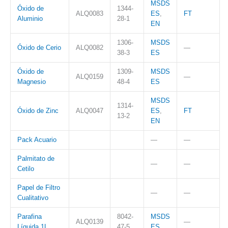
MSDS
Óxido de
1344-
ALQ0083
ES
,
FT
Aluminio
28-1
EN
1306-
MSDS
Óxido de Cerio
ALQ0082
—
38-3
ES
Óxido de
1309-
MSDS
ALQ0159
—
Magnesio
48-4
ES
MSDS
1314-
Óxido de Zinc
ALQ0047
ES
,
FT
13-2
EN
Pack Acuario
—
—
Palmitato de
—
—
Cetilo
Papel de Filtro
—
—
Cualitativo
Parafina
8042-
MSDS
ALQ0139
—
Líquida 1L
47-5
ES