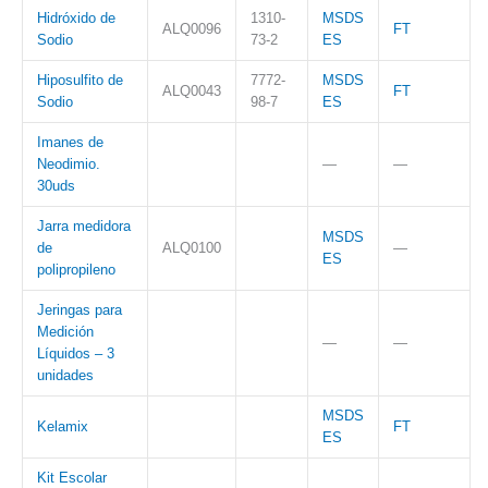
Hidróxido de
1310-
MSDS
ALQ0096
FT
Sodio
73-2
ES
Hiposulfito de
7772-
MSDS
ALQ0043
FT
Sodio
98-7
ES
Imanes de
Neodimio.
—
—
30uds
Jarra medidora
MSDS
de
ALQ0100
—
ES
polipropileno
Jeringas para
Medición
—
—
Líquidos – 3
unidades
MSDS
Kelamix
FT
ES
Kit Escolar