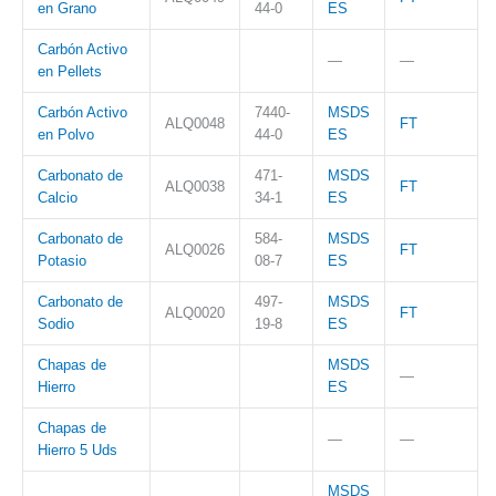
en Grano
44-0
ES
Carbón Activo
—
—
en Pellets
Carbón Activo
7440-
MSDS
ALQ0048
FT
en Polvo
44-0
ES
Carbonato de
471-
MSDS
ALQ0038
FT
Calcio
34-1
ES
Carbonato de
584-
MSDS
ALQ0026
FT
Potasio
08-7
ES
Carbonato de
497-
MSDS
ALQ0020
FT
Sodio
19-8
ES
Chapas de
MSDS
—
Hierro
ES
Chapas de
—
—
Hierro 5 Uds
MSDS