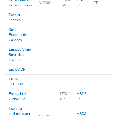
Dimeticona –
63148-
MSDS
ALQ0031
FT
Dimetilsiloxano
62-9
ES
Dossier
—
—
Técnico
Dua
Exportación
—
—
Canarias
Embudo Vidrio
Borosilicato
—
—
LBG 3.3
Envío ADR
—
—
ENVÍOS
—
—
THECLASS
Escayola de
7778-
MSDS
—
Grano Fino
18-9
ES
Espatula
cuchara plana,
MSDS