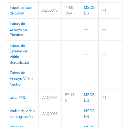
Tripolifosfato
7758-
MSDS
ALQ0045
FT
de Sodio
29-4
ES
Tubos de
Ensayo de
—
—
Plástico
Tubos de
Ensayo de
—
—
Vidrio
Borosilicato
Tubos de
Ensayo Vidrio
—
—
Neutro
57-13-
MSDS
Urea 46%
ALQ0034
FT
6
ES
Varilla de vidrio
MSDS
ALQ0035
—
para agitación
ES