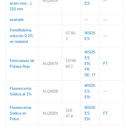
ALQ0016
—
acero inox., L
ES
210 mm
example
—
—
Fenolftaleína,
67-56-
MSDS
solución 0,2%
—
1
ES
en metanol
MSDS
ES
,
Ferricianuro de
13746-
ALQ0074
EN
,
FT
Potasa Rojo
66-2
FR
,
DE
,
IT
MSDS
Fluoresceína
ALQ0056
ES
,
—
Sódica al 1%
EN
Fluoresceína
MSDS
518-
Sódica en
ALQ0004
ES
,
FT
47-8
Polvo
EN