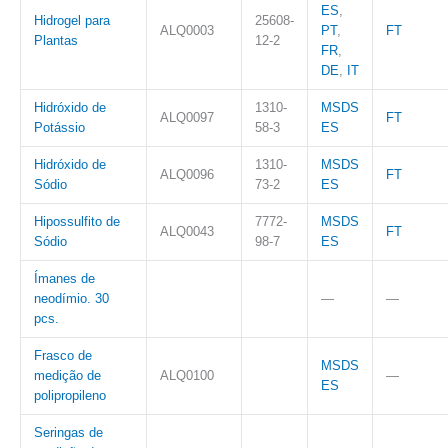
ES
,
Hidrogel para
25608-
ALQ0003
PT
,
FT
Plantas
12-2
FR
,
DE
,
IT
Hidróxido de
1310-
MSDS
ALQ0097
FT
Potássio
58-3
ES
Hidróxido de
1310-
MSDS
ALQ0096
FT
Sódio
73-2
ES
Hipossulfito de
7772-
MSDS
ALQ0043
FT
Sódio
98-7
ES
Ímanes de
neodímio. 30
—
—
pcs.
Frasco de
MSDS
medição de
ALQ0100
—
ES
polipropileno
Seringas de