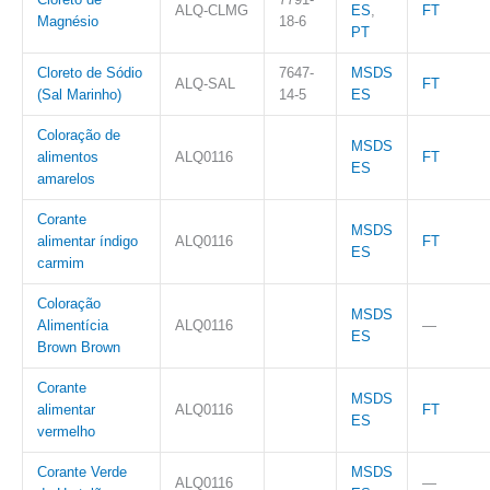
ALQ-CLMG
ES
,
FT
Magnésio
18-6
PT
Cloreto de Sódio
7647-
MSDS
ALQ-SAL
FT
(Sal Marinho)
14-5
ES
Coloração de
MSDS
alimentos
ALQ0116
FT
ES
amarelos
Corante
MSDS
alimentar índigo
ALQ0116
FT
ES
carmim
Coloração
MSDS
Alimentícia
ALQ0116
—
ES
Brown Brown
Corante
MSDS
alimentar
ALQ0116
FT
ES
vermelho
Corante Verde
MSDS
ALQ0116
—