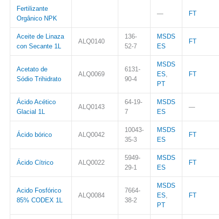
Fertilizante
—
FT
Orgânico NPK
Aceite de Linaza
136-
MSDS
ALQ0140
FT
con Secante 1L
52-7
ES
MSDS
Acetato de
6131-
ALQ0069
ES
,
FT
Sódio Trihidrato
90-4
PT
Ácido Acético
64-19-
MSDS
ALQ0143
—
Glacial 1L
7
ES
10043-
MSDS
Ácido bórico
ALQ0042
FT
35-3
ES
5949-
MSDS
Ácido Cítrico
ALQ0022
FT
29-1
ES
MSDS
Acido Fosfórico
7664-
ALQ0084
ES
,
FT
85% CODEX 1L
38-2
PT