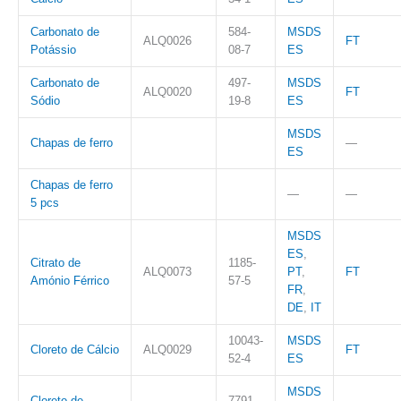
Carbonato de
584-
MSDS
ALQ0026
FT
Potássio
08-7
ES
Carbonato de
497-
MSDS
ALQ0020
FT
Sódio
19-8
ES
MSDS
Chapas de ferro
—
ES
Chapas de ferro
—
—
5 pcs
MSDS
ES
,
Citrato de
1185-
ALQ0073
PT
,
FT
Amónio Férrico
57-5
FR
,
DE
,
IT
10043-
MSDS
Cloreto de Cálcio
ALQ0029
FT
52-4
ES
MSDS
Cloreto de
7791-