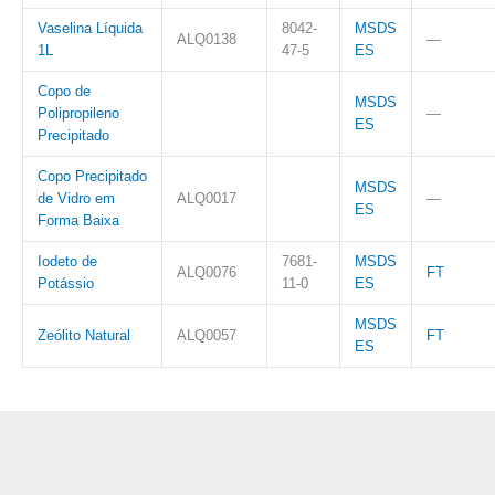
Vaselina Líquida
8042-
MSDS
ALQ0138
—
1L
47-5
ES
Copo de
MSDS
Polipropileno
—
ES
Precipitado
Copo Precipitado
MSDS
de Vidro em
ALQ0017
—
ES
Forma Baixa
Iodeto de
7681-
MSDS
ALQ0076
FT
Potássio
11-0
ES
MSDS
Zeólito Natural
ALQ0057
FT
ES