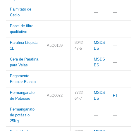
Palmitato de
—
—
Cetilo
Papel de filtro
—
—
qualitativo
Parafina Líquida
8042-
MSDS
ALQ0139
—
1L
47-5
ES
Cera de Parafina
MSDS
—
para Velas
ES
Pegamento
—
—
Escolar Blanco
Permanganato
7722-
MSDS
ALQ0072
FT
de Potássio
64-7
ES
Permanganato
de potássio
—
—
25Kg