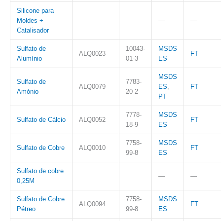
Silicone para
Moldes +
—
—
Catalisador
Sulfato de
10043-
MSDS
ALQ0023
FT
Alumínio
01-3
ES
MSDS
Sulfato de
7783-
ALQ0079
ES
,
FT
Amónio
20-2
PT
7778-
MSDS
Sulfato de Cálcio
ALQ0052
FT
18-9
ES
7758-
MSDS
Sulfato de Cobre
ALQ0010
FT
99-8
ES
Sulfato de cobre
—
—
0,25M
Sulfato de Cobre
7758-
MSDS
ALQ0094
FT
Pétreo
99-8
ES