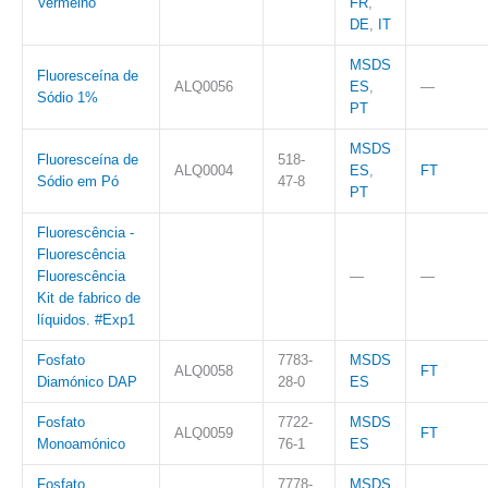
Vermelho
FR
,
DE
,
IT
MSDS
Fluoresceína de
ALQ0056
ES
,
—
Sódio 1%
PT
MSDS
Fluoresceína de
518-
ALQ0004
ES
,
FT
Sódio em Pó
47-8
PT
Fluorescência -
Fluorescência
Fluorescência
—
—
Kit de fabrico de
líquidos. #Exp1
Fosfato
7783-
MSDS
ALQ0058
FT
Diamónico DAP
28-0
ES
Fosfato
7722-
MSDS
ALQ0059
FT
Monoamónico
76-1
ES
Fosfato
7778-
MSDS