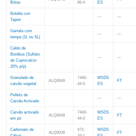
Bórax
96-4
ES
Botella con
—
—
Tapón
Garrafa com
—
—
tampa (1L ou 5L)
Caldo de
Bordéus (Sulfato
—
—
de Cuprocalcio
20% p/p)
Granulado de
7440-
MSDS
ALQ0049
FT
carvão vegetal
44-0
ES
Pellets de
—
—
Carvão Activado
Carvão activado
7440-
MSDS
ALQ0048
FT
em pó
44-0
ES
Carbonato de
471-
MSDS
ALQ0038
FT
Cálcio
34-1
ES