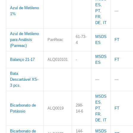
ES
,
Azul de Metileno
PT
,
—
1%
FR
,
DE
,
IT
Azul de Metileno
61-73-
MSDS
para Análisis
PanReac
FT
4
ES
(Panreac)
MSDS
Balanço 21-17
ALQ010101
-
FT
ES
Bata
Descartável XS-
—
—
3 pcs.
MSDS
ES
,
Bicarbonato de
298-
ALQ0019
PT
,
FT
Potássio
14-6
FR
,
DE
,
IT
Bicarbonato de
144-
MSDS