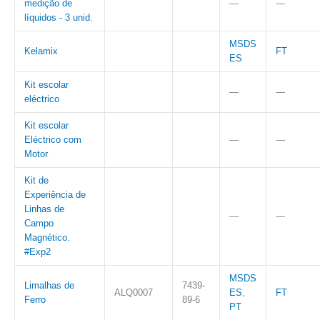
medição de
—
—
líquidos - 3 unid.
MSDS
Kelamix
FT
ES
Kit escolar
—
—
eléctrico
Kit escolar
Eléctrico com
—
—
Motor
Kit de
Experiência de
Linhas de
—
—
Campo
Magnético.
#Exp2
MSDS
Limalhas de
7439-
ALQ0007
ES
,
FT
Ferro
89-6
PT