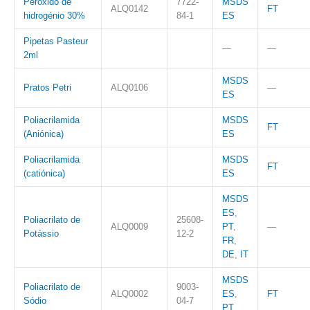
Peróxido de
7722-
MSDS
ALQ0142
FT
hidrogénio 30%
84-1
ES
Pipetas Pasteur
—
—
2ml
MSDS
Pratos Petri
ALQ0106
—
ES
Poliacrilamida
MSDS
FT
(Aniónica)
ES
Poliacrilamida
MSDS
FT
(catiónica)
ES
MSDS
ES
,
Poliacrilato de
25608-
ALQ0009
PT
,
—
Potássio
12-2
FR
,
DE
,
IT
MSDS
Poliacrilato de
9003-
ALQ0002
ES
,
FT
Sódio
04-7
PT