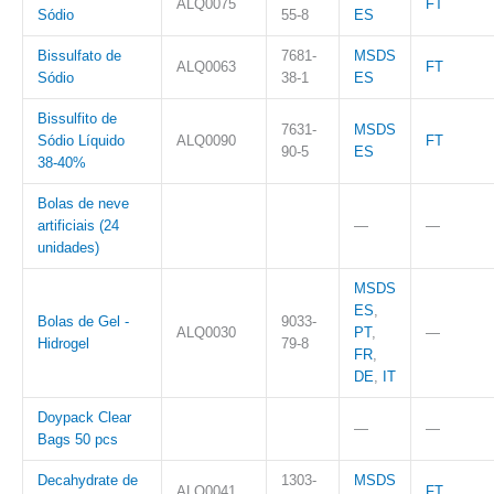
ALQ0075
FT
Sódio
55-8
ES
Bissulfato de
7681-
MSDS
ALQ0063
FT
Sódio
38-1
ES
Bissulfito de
7631-
MSDS
Sódio Líquido
ALQ0090
FT
90-5
ES
38-40%
Bolas de neve
artificiais (24
—
—
unidades)
MSDS
ES
,
Bolas de Gel -
9033-
ALQ0030
PT
,
—
Hidrogel
79-8
FR
,
DE
,
IT
Doypack Clear
—
—
Bags 50 pcs
Decahydrate de
1303-
MSDS
ALQ0041
FT