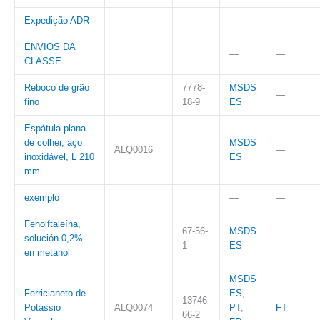
Expedição ADR
—
—
ENVIOS DA
—
—
CLASSE
Reboco de grão
7778-
MSDS
—
fino
18-9
ES
Espátula plana
de colher, aço
MSDS
ALQ0016
—
inoxidável, L 210
ES
mm
exemplo
—
—
Fenolftaleína,
67-56-
MSDS
solución 0,2%
—
1
ES
en metanol
MSDS
Ferricianeto de
ES
,
13746-
Potássio
ALQ0074
PT
,
FT
66-2