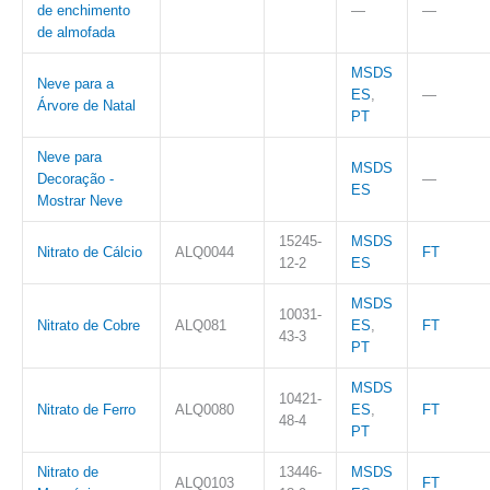
de enchimento
—
—
de almofada
MSDS
Neve para a
ES
,
—
Árvore de Natal
PT
Neve para
MSDS
Decoração -
—
ES
Mostrar Neve
15245-
MSDS
Nitrato de Cálcio
ALQ0044
FT
12-2
ES
MSDS
10031-
Nitrato de Cobre
ALQ081
ES
,
FT
43-3
PT
MSDS
10421-
Nitrato de Ferro
ALQ0080
ES
,
FT
48-4
PT
Nitrato de
13446-
MSDS
ALQ0103
FT