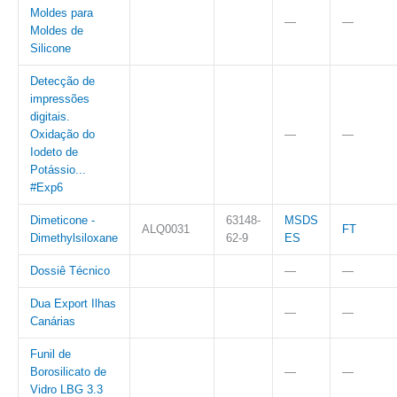
Moldes para
—
—
Moldes de
Silicone
Detecção de
impressões
digitais.
Oxidação do
—
—
Iodeto de
Potássio...
#Exp6
Dimeticone -
63148-
MSDS
ALQ0031
FT
Dimethylsiloxane
62-9
ES
Dossiê Técnico
—
—
Dua Export Ilhas
—
—
Canárias
Funil de
Borosilicato de
—
—
Vidro LBG 3.3