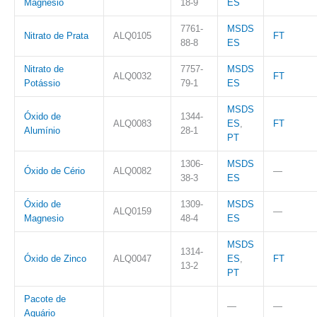
Magnésio
18-9
ES
7761-
MSDS
Nitrato de Prata
ALQ0105
FT
88-8
ES
Nitrato de
7757-
MSDS
ALQ0032
FT
Potássio
79-1
ES
MSDS
Óxido de
1344-
ALQ0083
ES
,
FT
Alumínio
28-1
PT
1306-
MSDS
Óxido de Cério
ALQ0082
—
38-3
ES
Óxido de
1309-
MSDS
ALQ0159
—
Magnesio
48-4
ES
MSDS
1314-
Óxido de Zinco
ALQ0047
ES
,
FT
13-2
PT
Pacote de
—
—
Aquário