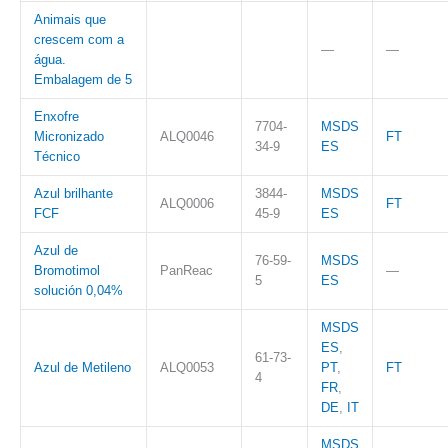
Animais que
crescem com a
—
—
água.
Embalagem de 5
Enxofre
7704-
MSDS
Micronizado
ALQ0046
FT
34-9
ES
Técnico
Azul brilhante
3844-
MSDS
ALQ0006
FT
FCF
45-9
ES
Azul de
76-59-
MSDS
Bromotimol
PanReac
—
5
ES
solución 0,04%
MSDS
ES
,
61-73-
Azul de Metileno
ALQ0053
PT
,
FT
4
FR
,
DE
,
IT
MSDS