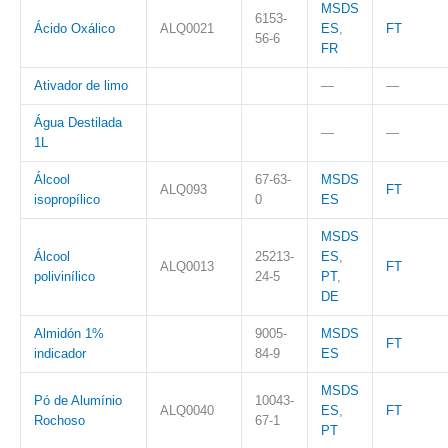
MSDS
6153-
Ácido Oxálico
ALQ0021
ES
,
FT
56-6
FR
Ativador de limo
—
—
Água Destilada
—
—
1L
Álcool
67-63-
MSDS
ALQ093
FT
isopropílico
0
ES
MSDS
Álcool
25213-
ES
,
ALQ0013
FT
polivinílico
24-5
PT
,
DE
Almidón 1%
9005-
MSDS
FT
indicador
84-9
ES
MSDS
Pó de Alumínio
10043-
ALQ0040
ES
,
FT
Rochoso
67-1
PT