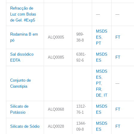
Refracção de
Luz com Bolas
—
—
de Gel. #Exp5
MSDS
Rodamina B em
989-
ALQ0005
ES
,
FT
pó
38-8
PT
Sal dissódico
6381-
MSDS
ALQ0085
FT
EDTA
92-6
ES
MSDS
ES
,
Conjunto de
PT
,
—
Cianotipia
FR
,
DE
,
IT
Silicato de
1312-
MSDS
ALQ0068
FT
Potássio
76-1
ES
1344-
MSDS
Silicato de Sódio
ALQ0028
FT
09-8
ES