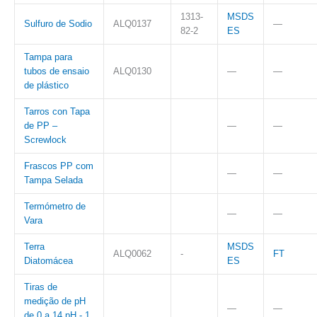
1313-
MSDS
Sulfuro de Sodio
ALQ0137
—
82-2
ES
Tampa para
tubos de ensaio
ALQ0130
—
—
de plástico
Tarros con Tapa
de PP –
—
—
Screwlock
Frascos PP com
—
—
Tampa Selada
Termómetro de
—
—
Vara
Terra
MSDS
ALQ0062
-
FT
Diatomácea
ES
Tiras de
medição de pH
—
—
de 0 a 14 pH - 1