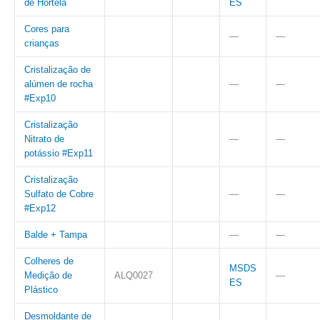
de Hortelã
ES
Cores para
—
—
crianças
Cristalização de
alúmen de rocha
—
—
#Exp10
Cristalização
Nitrato de
—
—
potássio #Exp11
Cristalização
Sulfato de Cobre
—
—
#Exp12
Balde + Tampa
—
—
Colheres de
MSDS
Medição de
ALQ0027
—
ES
Plástico
Desmoldante de