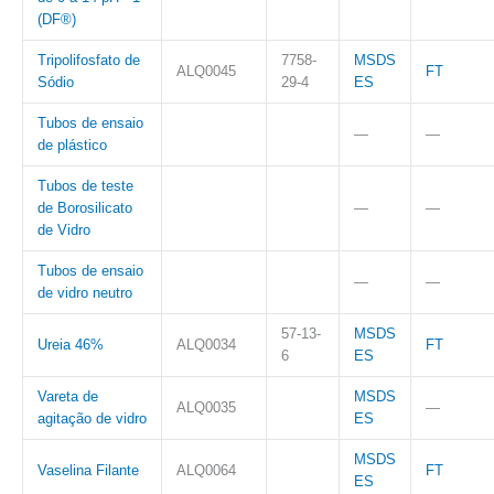
(DF®)
Tripolifosfato de
7758-
MSDS
ALQ0045
FT
Sódio
29-4
ES
Tubos de ensaio
—
—
de plástico
Tubos de teste
de Borosilicato
—
—
de Vidro
Tubos de ensaio
—
—
de vidro neutro
57-13-
MSDS
Ureia 46%
ALQ0034
FT
6
ES
Vareta de
MSDS
ALQ0035
—
agitação de vidro
ES
MSDS
Vaselina Filante
ALQ0064
FT
ES