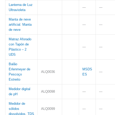
Lanterna de Luz
—
—
Ultravioleta
Manta de neve
artificial. Manta
—
—
de neve
Matraz Aforado
con Tapón de
—
—
Plástico – 2
UDS
Balão
Erlenmeyer de
MSDS
ALQ0036
—
Pescoço
ES
Estreito
Medidor digital
ALQ0098
—
—
de pH
Medidor de
sólidos
ALQ0099
—
—
dissolvidos. TDS