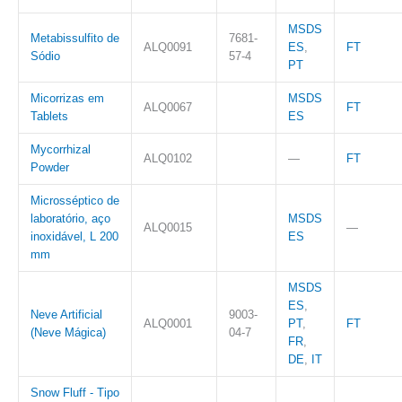
MSDS
Metabissulfito de
7681-
ALQ0091
ES
,
FT
Sódio
57-4
PT
Micorrizas em
MSDS
ALQ0067
FT
Tablets
ES
Mycorrhizal
ALQ0102
—
FT
Powder
Microsséptico de
laboratório, aço
MSDS
ALQ0015
—
inoxidável, L 200
ES
mm
MSDS
ES
,
Neve Artificial
9003-
ALQ0001
PT
,
FT
(Neve Mágica)
04-7
FR
,
DE
,
IT
Snow Fluff - Tipo