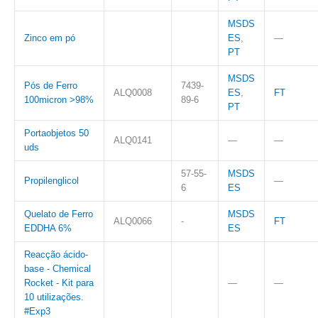
MSDS
Zinco em pó
ES
,
—
PT
MSDS
Pós de Ferro
7439-
ALQ0008
ES
,
FT
100micron >98%
89-6
PT
Portaobjetos 50
ALQ0141
—
—
uds
57-55-
MSDS
Propilenglicol
—
6
ES
Quelato de Ferro
MSDS
ALQ0066
-
FT
EDDHA 6%
ES
Reacção ácido-
base - Chemical
Rocket - Kit para
—
—
10 utilizações.
#Exp3