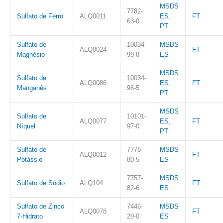
MSDS
7782-
Sulfato de Ferro
ALQ0011
ES
,
FT
63-0
PT
Sulfato de
10034-
MSDS
ALQ0024
FT
Magnésio
99-8
ES
MSDS
Sulfato de
10034-
ALQ0086
ES
,
FT
Manganês
96-5
PT
MSDS
Sulfato de
10101-
ALQ0077
ES
,
FT
Níquel
97-0
PT
Sulfato de
7778-
MSDS
ALQ0012
FT
Potássio
80-5
ES
7757-
MSDS
Sulfato de Sódio
ALQ104
FT
82-6
ES
Sulfato de Zinco
7446-
MSDS
ALQ0078
FT
7-Hidrato
20-0
ES