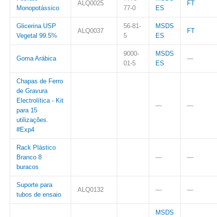
ALQ0025
FT
Monopotássico
77-0
ES
Glicerina USP
56-81-
MSDS
ALQ0037
FT
Vegetal 99.5%
5
ES
9000-
MSDS
Goma Arábica
—
01-5
ES
Chapas de Ferro
de Gravura
Electrolítica - Kit
—
—
para 15
utilizações.
#Exp4
Rack Plástico
Branco 8
—
—
buracos
Suporte para
ALQ0132
—
—
tubos de ensaio
MSDS