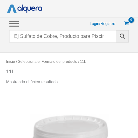
Ir
al
contenido
Login/Registro
Inicio
/ Selecciona el Formato del producto / 11L
11L
Mostrando el único resultado