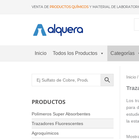
Ir
VENTA DE
PRODUCTOS QUÍMICOS
Y MATERIAL DE LABORATOR
al
contenido
Inicio
Todos los Productos
Categorías
Inicio
/
Traz
Los tr
PRODUCTOS
para d
Polímeros Super Absorbentes
estudi
la est
Trazadores Fluorescentes
Agroquímicos
Mostra