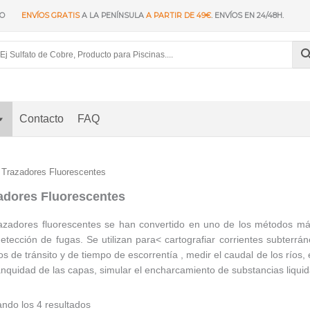
IO
ENVÍOS GRATIS
A LA PENÍNSULA
A PARTIR DE 49€
. ENVÍOS EN 24/48H.
Contacto
FAQ
 Trazadores Fluorescentes
adores Fluorescentes
azadores fluorescentes se han convertido en uno de los métodos más 
etección de fugas. Se utilizan para< cartografiar corrientes subterráne
os de tránsito y de tiempo de escorrentía , medir el caudal de los ríos, es
anquidad de las capas, simular el encharcamiento de substancias liqui
Ordenado
ndo los 4 resultados