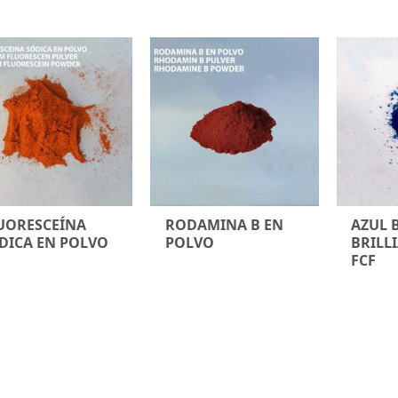
por
popularidad
UORESCEÍNA
RODAMINA B EN
AZUL 
DICA EN POLVO
POLVO
BRILL
FCF