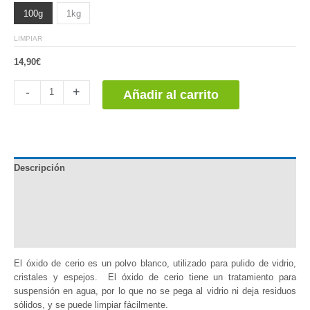
100g
1kg
LIMPIAR
14,90
€
Óxido
-
+
Añadir al carrito
de
Cerio
cantidad
Descripción
Documentación
Información adicional
Valoraciones (0)
El óxido de cerio es un polvo blanco, utilizado para pulido de vidrio,
cristales y espejos. El óxido de cerio tiene un tratamiento para
suspensión en agua, por lo que no se pega al vidrio ni deja residuos
sólidos, y se puede limpiar fácilmente.