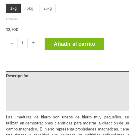
1kg
5kg
25kg
LIMPIAR
12,90
€
Limaduras
-
+
Añadir al carrito
de
Hierro
cantidad
Descripción
Documentación
Información adicional
Valoraciones (0)
Las limaduras de hierro son trozos de hierro muy pequeños, se
utilizan en demostraciones científicas para mostrar la dirección de un
campo magnético. El hierro representa propiedades magnéticas, tiene