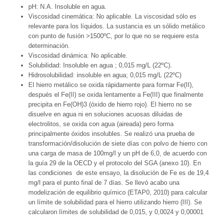
pH: N.A. Insoluble en agua.
Viscosidad cinemática: No aplicable. La viscosidad sólo es
relevante para los líquidos. La sustancia es un sólido metálico
con punto de fusión >1500ºC, por lo que no se requiere esta
determinación.
Viscosidad dinámica: No aplicable.
Solubilidad: Insoluble en agua ; 0,015 mg/L (22ºC).
Hidrosolubilidad: insoluble en agua; 0,015 mg/L (22ºC)
El hierro metálico se oxida rápidamente para formar Fe(II),
después el Fe(II) se oxida lentamente a Fe(III) que finalmente
precipita en Fe(OH)3 (óxido de hierro rojo). El hierro no se
disuelve en agua ni en soluciones acuosas diluidas de
electrolitos, se oxida con agua (aireada) pero forma
principalmente óxidos insolubles. Se realizó una prueba de
transformación/disolución de siete días con polvo de hierro con
una carga de masa de 100mg/l y un pH de 6,0, de acuerdo con
la guía 29 de la OECD y el protocolo del SGA (anexo 10). En
las condiciones de este ensayo, la disolución de Fe es de 19,4
mg/l para el punto final de 7 días. Se llevó acabo una
modelización de equilibrio químico (ETAP0, 2010) para calcular
un límite de solubilidad para el hierro utilizando hierro (III). Se
calcularon límites de solubilidad de 0,015, y 0,0024 y 0,00001