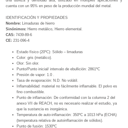
una dureza y densidad alta, utilizado en múltiples aplicaciones y
cuenta con un 95% en peso de la producción mundial del metal.
IDENTIFICACIÓN Y PROPIEDADES
Nombre:
Limaduras de hierro
Sinónimos:
Hierro metálico, Hierro elemental.
CAS:
7439-89-6
CE:
231-096-4
Estado físico (20ºC): Sólido – limaduras
Color: gris (metálico).
Olor: Sin olor.
Punto/Punto inicial/ intervalo de ebullición: 2861ºC
Presión de vapor: 1.0 .
Tasa de evaporación: N.D. No volátil.
Inflamabilidad: material no fácilmente inflamable. El polvo es
fino combustible.
Punto de inflamación: De conformidad con la columna 2 del
anexo VII de REACH, no es necesario realizar el estudio, ya
que la sustancia es inorgánica.
Temperatura de auto-inflamación: 350ºC a 1013 hPa (ECHA)
(temperatura relativa de autoinflamación de sólidos).
Punto de fusión: 1530ºC