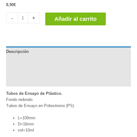
8,90
€
Tubos
-
+
Añadir al carrito
de
Ensayo
de
Plástico
cantidad
Descripción
Documentación
Información adicional
Valoraciones (0)
Tubos de Ensayo de Plástico.
Fondo redondo.
Tubos de Ensayo en Poliestireno (PS)
L=100mm
D=16mm
vol=10ml