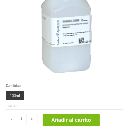
Cantidad
100ml
LIMPIAR
Azul
-
+
Añadir al carrito
de
Bromotimol