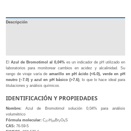
solución
0,04%
cantidad
Descripción
Documentación
Información adicional
Valoraciones (0)
El
Azul de Bromotimol al 0,04%
es un indicador de pH utilizado en
laboratorios para monitorear cambios en acidez y alcalinidad. Su
rango de viraje varía de
amarillo en pH ácido (<6.0), verde en pH
neutro (~7.0) y azul en pH básico (>7.6)
, lo que lo hace ideal para
titulaciones y análisis químicos.
IDENTIFICACIÓN Y PROPIEDADES
Nombre:
Azul de Bromotimol solución 0,04% para análisis
volumétrico
Fórmula molecular:
C
H
Br
O
S
2
7
2
8
2
5
CAS:
76-59-5