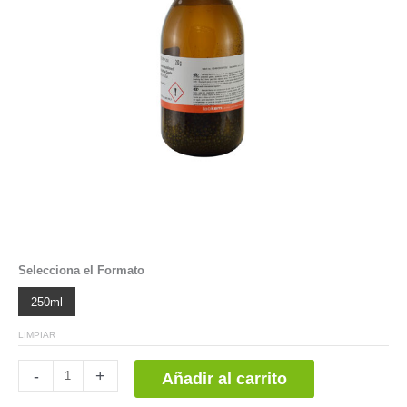
Selecciona el Formato
250ml
LIMPIAR
Almidón
-
+
Añadir al carrito
1%
indicador