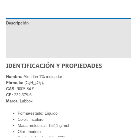
cantidad
Descripción
Documentación
Información adicional
Valoraciones (0)
IDENTIFICACIÓN Y PROPIEDADES
Nombre:
Almidón 1% indicador
Fórmula:
(C
H
O
)
6
10
5
n
CAS:
9005-84-9
CE:
232-679-6
Marca:
Labbox
Forma/estado: Líquido
Color: Incoloro
Masa molecular: 162,1 g/mol
Olor: Inodoro