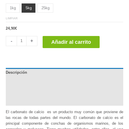
1kg
5kg
25kg
LIMPIAR
24,90
€
Carbonato
-
+
Añadir al carrito
de
Calcio
cantidad
Descripción
Documentación
Información adicional
Valoraciones (0)
El carbonato de calcio es un producto muy común que proviene de
las rocas de todas partes del mundo. El carbonato de calcio es el
principal componente de conchas de organismos marinos, de los