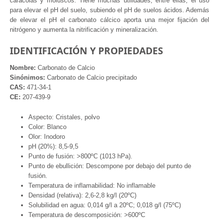
caracolas y moluscos. Tiene muchas utilidades, entre ellas, el uso
para elevar el pH del suelo, subiendo el pH de suelos ácidos. Además
de elevar el pH el carbonato cálcico aporta una mejor fijación del
nitrógeno y aumenta la nitrificación y mineralización.
IDENTIFICACIÓN Y PROPIEDADES
Nombre:
Carbonato de Calcio
Sinónimos:
Carbonato de Calcio precipitado
CAS:
471-34-1
CE:
207-439-9
Aspecto: Cristales, polvo
Color: Blanco
Olor: Inodoro
pH (20%): 8,5-9,5
Punto de fusión: >800ºC (1013 hPa).
Punto de ebullición: Descompone por debajo del punto de
fusión.
Temperatura de inflamabilidad: No inflamable
Densidad (relativa): 2,6-2,8 kg/l (20ºC)
Solubilidad en agua: 0,014 g/l a 20ºC; 0,018 g/l (75ºC)
Temperatura de descomposición: >600ºC