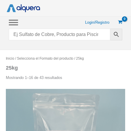
Ir
al
contenido
Login/Registro
Inicio
/ Selecciona el Formato del producto / 25kg
25kg
Ordenado
Mostrando 1–16 de 43 resultados
por
popularidad