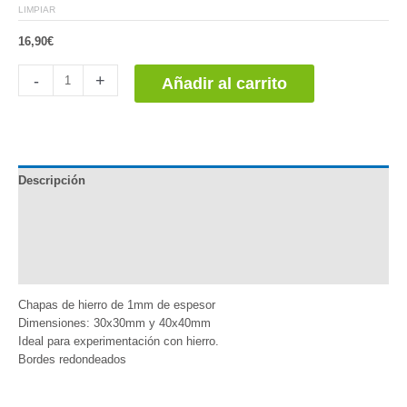
LIMPIAR
16,90
€
Chapas
-
+
Añadir al carrito
de
Hierro
cantidad
Descripción
Documentación
Información adicional
Valoraciones (0)
Chapas de hierro de 1mm de espesor
Dimensiones: 30x30mm y 40x40mm
Ideal para experimentación con hierro.
Bordes redondeados