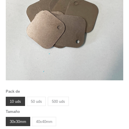
Pack de
10 uds
50 uds
500 uds
Tamaño
30x30mm
40x40mm