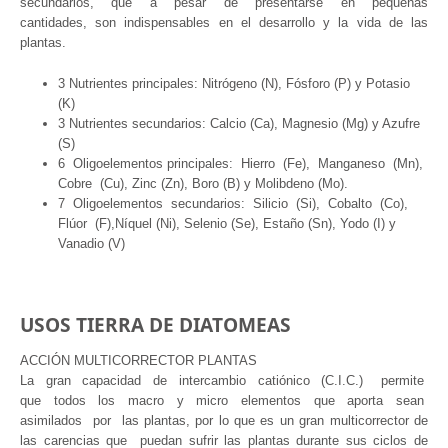
secundarios, que a pesar de presentarse en pequeñas
cantidades, son indispensables en el desarrollo y la vida de las
plantas.
3 Nutrientes principales: Nitrógeno (N), Fósforo (P) y Potasio
(K)
3 Nutrientes secundarios: Calcio (Ca), Magnesio (Mg) y Azufre
(S)
6 Oligoelementos principales: Hierro (Fe), Manganeso (Mn),
Cobre (Cu), Zinc (Zn), Boro (B) y Molibdeno (Mo).
7 Oligoelementos secundarios: Silicio (Si), Cobalto (Co),
Flúor (F),Níquel (Ni), Selenio (Se), Estaño (Sn), Yodo (I) y
Vanadio (V)
USOS TIERRA DE DIATOMEAS
ACCIÓN MULTICORRECTOR PLANTAS
La gran capacidad de intercambio catiónico (C.I.C.) permite
que todos los macro y micro elementos que aporta sean
asimilados por las plantas, por lo que es un gran multicorrector de
las carencias que puedan sufrir las plantas durante sus ciclos de