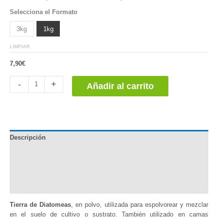
Valorado
2
Selecciona el Formato
4.50
sobre 5
basado en
3kg
1kg
puntuaciones
de
clientes
LIMPIAR
7,90
€
Tierra
-
+
Añadir al carrito
de
Diatomeas
cantidad
Descripción
Documentación
Información adicional
Valoraciones (2)
Tierra de Diatomeas
, en polvo, utilizada para espolvorear y mezclar
en el suelo de cultivo o sustrato. También utilizado en camas