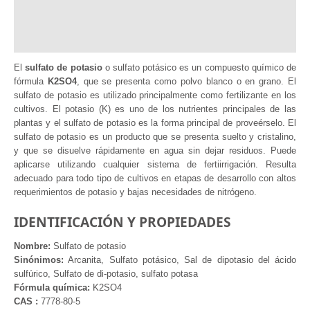
Información adicional
Valoraciones (3)
El
sulfato de potasio
o sulfato potásico es un compuesto químico de
fórmula
K2SO4
, que se presenta como polvo blanco o en grano. El
sulfato de potasio es utilizado principalmente como fertilizante en los
cultivos. El potasio (K) es uno de los nutrientes principales de las
plantas y el sulfato de potasio es la forma principal de proveérselo. El
sulfato de potasio es un producto que se presenta suelto y cristalino,
y que se disuelve rápidamente en agua sin dejar residuos. Puede
aplicarse utilizando cualquier sistema de fertiirrigación. Resulta
adecuado para todo tipo de cultivos en etapas de desarrollo con altos
requerimientos de potasio y bajas necesidades de nitrógeno.
IDENTIFICACIÓN Y PROPIEDADES
Nombre:
Sulfato de potasio
Sinónimos:
Arcanita, Sulfato potásico, Sal de dipotasio del ácido
sulfúrico, Sulfato de di-potasio, sulfato potasa
Fórmula química:
K2SO4
CAS :
7778-80-5