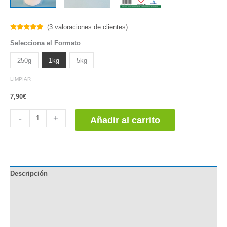
(
3
valoraciones de clientes)
Valorado
2
Selecciona el Formato
5.00
sobre
5 basado
en
250g
1kg
5kg
puntuaciones
de clientes
LIMPIAR
7,90
€
Sulfato
-
+
Añadir al carrito
de
Potasio
cantidad
Descripción
Información Adicional
Potasio en las Plantas
Documentación