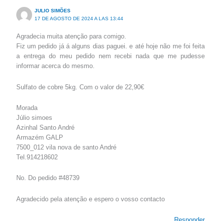
JULIO SIMÕES
17 DE AGOSTO DE 2024 A LAS 13:44
Agradecia muita atenção para comigo.
Fiz um pedido já á alguns dias paguei. e até hoje não me foi feita
a entrega do meu pedido nem recebi nada que me pudesse
informar acerca do mesmo.
Sulfato de cobre 5kg. Com o valor de 22,90€
Morada
Júlio simoes
Azinhal Santo André
Armazém GALP
7500_012 vila nova de santo André
Tel.914218602
No. Do pedido #48739
Agradecido pela atenção e espero o vosso contacto
Responder