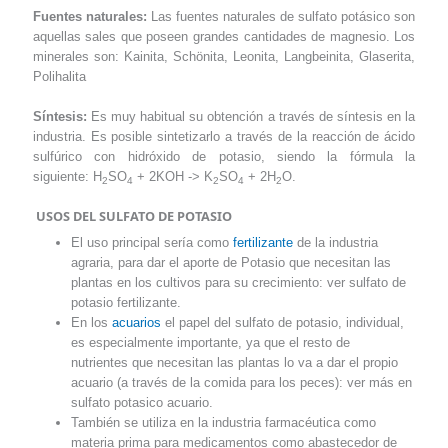
Fuentes naturales:
Las fuentes naturales de sulfato potásico son
aquellas sales que poseen grandes cantidades de magnesio. Los
minerales son: Kainita, Schönita, Leonita, Langbeinita, Glaserita,
Polihalita
Síntesis:
Es muy habitual su obtención a través de síntesis en la
industria. Es posible sintetizarlo a través de la reacción de ácido
sulfúrico con hidróxido de potasio, siendo la fórmula la
siguiente: H
SO
+ 2KOH -> K
SO
+ 2H
O.
2
4
2
4
2
USOS DEL SULFATO DE POTASIO
El uso principal sería como
fertilizante
de la industria
agraria, para dar el aporte de Potasio que necesitan las
plantas en los cultivos para su crecimiento: ver sulfato de
potasio fertilizante.
En los
acuarios
el papel del sulfato de potasio, individual,
es especialmente importante, ya que el resto de
nutrientes que necesitan las plantas lo va a dar el propio
acuario (a través de la comida para los peces): ver más en
sulfato potasico acuario.
También se utiliza en la industria farmacéutica como
materia prima para medicamentos como abastecedor de