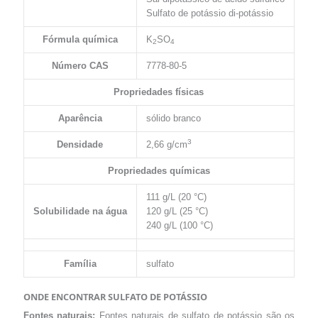
Sulfato de potássio di-potássio
Fórmula química
K
SO
2
4
Número CAS
7778-80-5
Propriedades físicas
Aparência
sólido branco
3
Densidade
2,66 g/cm
Propriedades químicas
111 g/L (20 °C)
Solubilidade na água
120 g/L (25 °C)
240 g/L (100 °C)
Família
sulfato
ONDE ENCONTRAR SULFATO DE POTÁSSIO
Fontes naturais:
Fontes naturais de sulfato de potássio são os