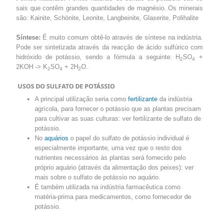
sais que contêm grandes quantidades de magnésio. Os minerais
são: Kainite, Schönite, Leonite, Langbeinite, Glaserite, Polihalite
Síntese:
É muito comum obtê-lo através de síntese na indústria.
Pode ser sintetizada através da reacção de ácido sulfúrico com
hidróxido de potássio, sendo a fórmula a seguinte: H
SO
+
2
4
2KOH -> K
SO
+ 2H
O.
2
4
2
USOS DO SULFATO DE POTÁSSIO
A principal utilização seria como
fertilizante
da indústria
agrícola, para fornecer o potássio que as plantas precisam
para cultivar as suas culturas: ver fertilizante de sulfato de
potássio.
No
aquários
o papel do sulfato de potássio individual é
especialmente importante, uma vez que o resto dos
nutrientes necessários às plantas será fornecido pelo
próprio aquário (através da alimentação dos peixes): ver
mais sobre o sulfato de potássio no aquário.
É também utilizada na indústria farmacêutica como
matéria-prima para medicamentos, como fornecedor de
potássio.