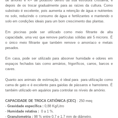
de amónio e K+ de potássio dentro da sua estrutura cristalina, e
depois de os trocar gradualmente para as raízes da cultura.
Como
substrato é excelente, pois aumenta a retenção de água e nutrientes
no solo, reduzindo o consumo de água e fertilizantes e mantendo o
solo em condições ideais para um bom crescimento das plantas.
Em piscinas pode ser utilizado como meio filtrante de alta
capacidade, uma vez que remove partículas sólidas até 5 microns. É
o único meio filtrante que também remove o amoníaco e metais
pesados.
Em casa, pode ser utilizado para absorver humidade e odores em
espaços fechados tais como armários, frigoríficos, carros, barcos e
caves.
Quanto aos animais de estimação, é ideal para
para utilização como
cama de gato e é excelente para gaiolas de pássaros e hamsteres. É
também utilizado em aquários para controlar os níveis de amónio.
CAPACIDADE DE TROCA CATIÓNICA (CEC)
: 250 meq
-
Gravidade específica :
0,88 Kg/Litro
-
Humidade relativa :
0 a 1 %.
-
Granulometria :
98 % entre 0,7 e 1,7 mm de diâmetro.