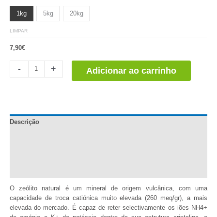
1kg
5kg
20kg
LIMPAR
7,90
€
Zeolita
-
+
Adicionar ao carrinho
Natural
quantidade
Descrição
Documentação
Informação adicional
Comentários (0)
O zeólito natural é um mineral de origem vulcânica, com uma
capacidade de troca catiónica muito elevada (260 meq/gr), a mais
elevada do mercado. É capaz de reter selectivamente os iões NH4+