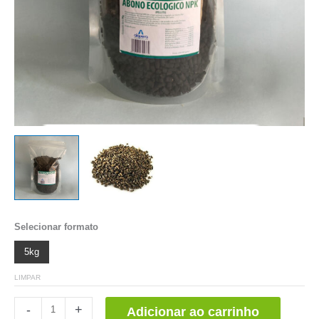
Selecionar formato
5kg
LIMPAR
Abono
-
+
Adicionar ao carrinho
Ecológico