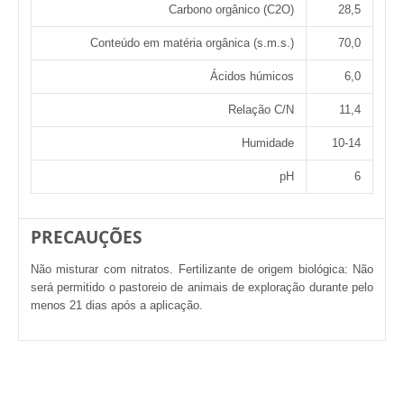
Carbono orgânico (C2O)
28,5
Conteúdo em matéria orgânica (s.m.s.)
70,0
Ácidos húmicos
6,0
Relação C/N
11,4
Humidade
10-14
pH
6
PRECAUÇÕES
Não misturar com nitratos. Fertilizante de origem biológica: Não
será permitido o pastoreio de animais de exploração durante pelo
menos 21 dias após a aplicação.