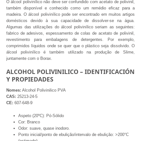
O álcool polivinílico não deve ser confundido com acetato de polivinil,
também disponível e conhecido como um remédio eficaz para a
madeira. O álcool polivinílico pode ser encontrado em muitos artigos
domésticos devido à sua capacidade de dissolver-se na água.
Algumas das utilizações do álcool polivinílico seriam as seguintes:
fabrico de adesivos, espessamento de colas de acetato de polivinil,
revestimento para embalagens de detergentes. Por exemplo,
comprimidos líquidos onde se quer que o plástico seja dissolvido. O
álcool polivinílico é também utilizado na produção de Slime,
juntamente com o Borax.
ALCOHOL POLIVINILICO – IDENTIFICACIÓN
Y PROPIEDADES
Nomes:
Alcohol Polivinilico PVA
CAS:
25213-24-5
CE:
607-648-9
Aspeto (20ºC): Pó-Sólido
Cor: Branco
Odor: suave, quase inodoro.
Ponto inicial/ponto de ebulição/intervalo de ebulição: >200°C
(estimado).