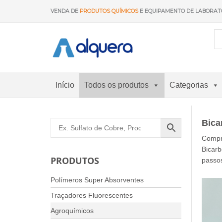
Saltar
VENDA DE
PRODUTOS QUÍMICOS
E EQUIPAMENTO DE LABORAT
para
o
conteúdo
Início
Todos os produtos
Categorias
Bica
Compr
Bicarb
PRODUTOS
passos
Polímeros Super Absorventes
Traçadores Fluorescentes
Agroquímicos