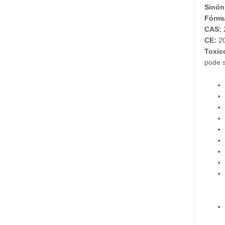
Sinón
Fórmu
CAS:
CE:
20
Toxic
pode s