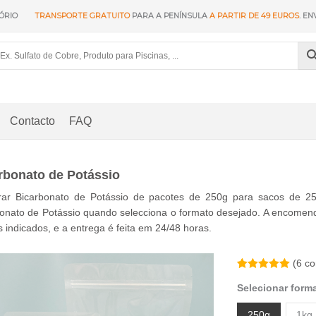
ÓRIO
TRANSPORTE GRATUITO
PARA A PENÍNSULA
A PARTIR DE 49 EUROS
. EN
Contacto
FAQ
rbonato de Potássio
ar Bicarbonato de Potássio de pacotes de 250g para sacos de 25k
onato de Potássio quando selecciona o formato desejado. A encomend
 indicados, e a entrega é feita em 24/48 horas.
(
6
co
Classificados
6
Selecionar form
5.00
em 5
com base
na
250g
1kg