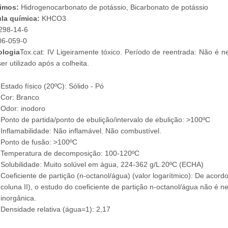
imos:
Hidrogenocarbonato de potássio, Bicarbonato de potássio
la química:
KHCO3
298-14-6
6-059-0
ologia
Tox.cat: IV Ligeiramente tóxico. Período de reentrada: Não é ne
er utilizado após a colheita.
Estado físico (20ºC): Sólido - Pó
Cor: Branco
Odor: inodoro
Ponto de partida/ponto de ebulição/intervalo de ebulição: >100ºC
Inflamabilidade: Não inflamável. Não combustível.
Ponto de fusão: >100ºC
Temperatura de decomposição: 100-120ºC
Solubilidade: Muito solúvel em água, 224-362 g/L 20ºC (ECHA)
Coeficiente de partição (n-octanol/água) (valor logarítmico): De aco
coluna II), o estudo do coeficiente de partição n-octanol/água não é 
inorgânica.
Densidade relativa (água=1): 2,17