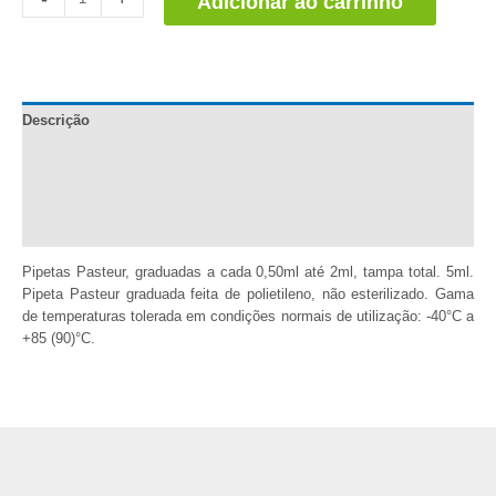
Adicionar ao carrinho
Pasteur
2ml
quantidade
Descrição
Documentação
Informação adicional
Comentários (0)
Pipetas Pasteur, graduadas a cada 0,50ml até 2ml, tampa total. 5ml.
Pipeta Pasteur graduada feita de polietileno, não esterilizado. Gama
de temperaturas tolerada em condições normais de utilização: -40°C a
+85 (90)°C.