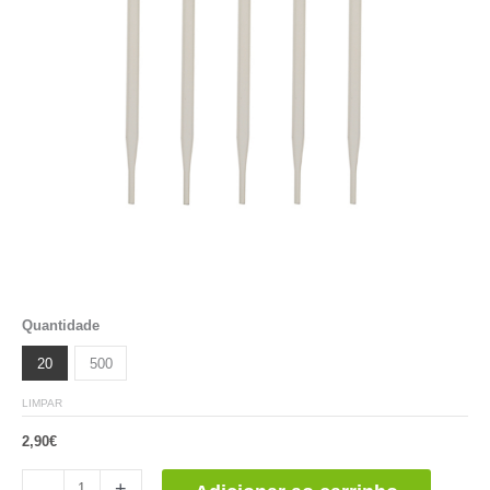
Quantidade
20
500
LIMPAR
2,90
€
Pipetas
-
+