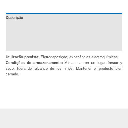
0,25M
quantidade
Descrição
Documentação
Informação adicional
Comentários (0)
Utilização prevista:
Eletrodeposição, experiências electroquímicas
Condições de armazenamento:
Almacenar en un lugar fresco y
seco, fuera del alcance de los niños. Mantener el producto bien
cerrado.