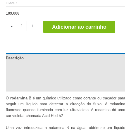
LIMPAR
109,00
€
Rodamina
-
+
Adicionar ao carrinho
B
en
Polvo
quantidade
Descrição
Documentação
Informação adicional
Comentários (1)
O
rodamina B
é um químico utilizado como corante ou traçador para
seguir um líquido para detectar a direcção do fluxo. A rodamina
fluoresce quando iluminada com luz ultravioleta. A rodamina dá uma
cor violeta, chamada Acid Red 52.
Uma vez introduzida a rodamina B na água, obtém-se um líquido