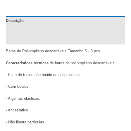
3
unidades
quantidade
Descrição
Documentação
Comentários (0)
Batas de Polipropileno descartáveis Tamanho S - 3 pcs.
Características técnicas
de batas de polipropileno descartáveis:
- Feito de tecido não tecido de polipropileno.
- Com bolsos.
- Algemas elásticas.
- Antiestático
- Não liberta partículas.