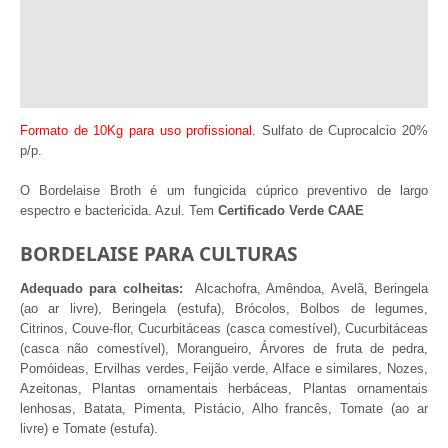
Documentação
Informação adicional
Comentários (0)
Formato de 10Kg para uso profissional.
Sulfato de Cuprocalcio 20%
p/p.
O Bordelaise Broth é um fungicida cúprico preventivo de largo
espectro e bactericida. Azul. Tem
Certificado Verde CAAE
BORDELAISE PARA CULTURAS
Adequado para colheitas:
Alcachofra, Amêndoa, Avelã, Beringela
(ao ar livre), Beringela (estufa), Brócolos, Bolbos de legumes,
Citrinos, Couve-flor, Cucurbitáceas (casca comestível), Cucurbitáceas
(casca não comestível), Morangueiro, Árvores de fruta de pedra,
Pomóideas, Ervilhas verdes, Feijão verde, Alface e similares, Nozes,
Azeitonas, Plantas ornamentais herbáceas, Plantas ornamentais
lenhosas, Batata, Pimenta, Pistácio, Alho francês, Tomate (ao ar
livre) e Tomate (estufa).