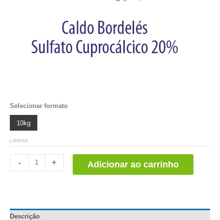
Selecionar formato
10kg
LIMPAR
Caldo
-
+
Adicionar ao carrinho
Bordelés
(Sulfato
Cuprocálcico
20%
p/p)
Descrição
quantidade