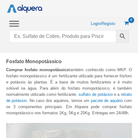
Saltar
para
o
conteúdo
Login/Registo
Fosfato Monopotássico
Comprar fosfato monopotássico
também conhecido como MKP. O
fosfato monopotássico é um fertilizante utilizado para fornecer fósforo
e potássio às plantas. É a base de muitos fertilizantes e é muito
solúvel na água. Para além do fosfato monopotássico, é também
normalmente utilizado como fertilizante.
sulfato de potássio
e a
nitrato
de potássio
. No caso dos aquários, temos um
pacote de aquário
com
os 3 componentes principais. Em Alquera pode comprar fosfato
monopotássico nos formatos 1Kg, 5Kg e 25Kg. Entregas em 24/48h.