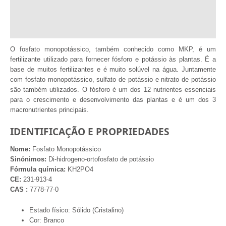
Informação adicional
Comentários (1)
O fosfato monopotássico, também conhecido como MKP, é um
fertilizante utilizado para fornecer fósforo e potássio às plantas. É a
base de muitos fertilizantes e é muito solúvel na água. Juntamente
com fosfato monopotássico, sulfato de potássio e nitrato de potássio
são também utilizados. O fósforo é um dos 12 nutrientes essenciais
para o crescimento e desenvolvimento das plantas e é um dos 3
macronutrientes principais.
IDENTIFICAÇÃO E PROPRIEDADES
Nome:
Fosfato Monopotássico
Sinónimos:
Di-hidrogeno-ortofosfato de potássio
Fórmula química:
KH2PO4
CE:
231-913-4
CAS :
7778-77-0
Estado físico: Sólido (Cristalino)
Cor: Branco