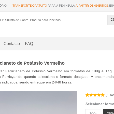
ÓRIO
TRANSPORTE GRATUITO
PARA A PENÍNSULA
A PARTIR DE 49 EUROS
. EN
Contacto
FAQ
icianeto de Potássio Vermelho
ar Ferricianeto de Potássio Vermelho em formatos de 100g e 1Kg. 
h Ferricyanide quando selecciona o formato desejado. A encomenda
 indicados, sendo entregue em 24/48 horas.
(
1
ava
Classificado
1
Selecionar form
com
5.00
em
5 com base
em
100g
250