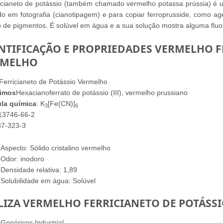
ricianeto de potássio (também chamado vermelho potassa prússia) é
ado em fotografia (cianotipagem) e para copiar ferroprusside, como a
o de pigmentos. É solúvel em água e a sua solução mostra alguma flu
NTIFICAÇÃO E PROPRIEDADES VERMELHO F
RMELHO
Ferricianeto de Potássio Vermelho
imos
Hexacianoferrato de potássio (III), vermelho prussiano
la química
: K
[Fe(CN)]
3
6
 13746-66-2
37-323-3
Aspecto: Sólido cristalino vermelho
Odor: inodoro
Densidade relativa: 1,89
Solubilidade em água: Solúvel
LIZA VERMELHO FERRICIANETO DE POTÁSS
Genéricos Industrial