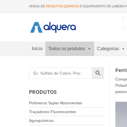
Saltar
VENDA DE
PRODUTOS QUÍMICOS
E EQUIPAMENTO DE LABORAT
para
o
conteúdo
Início
Todos os produtos
Categorias
Ferr
Compr
Potas
PRODUTOS
passos
Polímeros Super Absorventes
Traçadores Fluorescentes
Agroquímicos