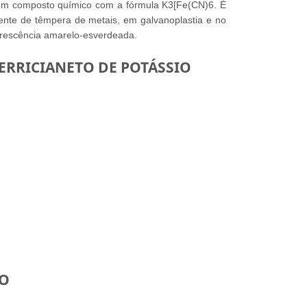
 um composto químico com a fórmula K3[Fe(CN)6. É
gente de têmpera de metais, em galvanoplastia e no
orescência amarelo-esverdeada.
ERRICIANETO DE POTÁSSIO
IO