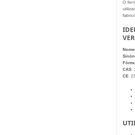
O fer
utiliz
fabric
IDE
VE
Nome
Sinón
Fórmu
CAS
:
CE
: 2
UTI