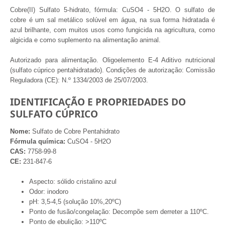
Cobre(II) Sulfato 5-hidrato, fórmula: CuSO4 - 5H2O. O sulfato de
cobre é um sal metálico solúvel em água, na sua forma hidratada é
azul brilhante, com muitos usos como fungicida na agricultura, como
algicida e como suplemento na alimentação animal.
Autorizado para alimentação. Oligoelemento E-4 Aditivo nutricional
(sulfato cúprico pentahidratado). Condições de autorização: Comissão
Reguladora (CE): N.º 1334/2003 de 25/07/2003.
IDENTIFICAÇÃO E PROPRIEDADES DO
SULFATO CÚPRICO
Nome:
Sulfato de Cobre Pentahidrato
Fórmula química:
CuSO4 - 5H2O
CAS:
7758-99-8
CE:
231-847-6
Aspecto: sólido cristalino azul
Odor: inodoro
pH: 3,5-4,5 (solução 10%,20ºC)
Ponto de fusão/congelação: Decompõe sem derreter a 110ºC.
Ponto de ebulição: >110ºC