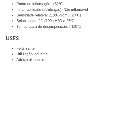
Ponto de inflamação: >61ºC
Inflamabilidade (sólido,gás): Não inflamável
Densidade relativa: 2,286 g/cm3 (20ºC)
Solubilidade: 22g/100g H2O a 25ºC
Temperatura de decomposição: >110ºC
USES
Fertilizante
Utilização industrial
Aditivo alimentar