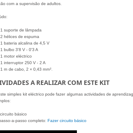
ação com a supervisão de adultos.
údo:
1 suporte de lâmpada
2 hélices de espuma
1 bateria alcalina de 4,5 V
1 bulbo 3'8 V - 0'3 A
1 motor eléctrico
1 interruptor 250 V - 2 A
1 m de cabo, 2 × 0,43 mm².
IVIDADES A REALIZAR COM ESTE KIT
te simples kit eléctrico pode fazer algumas actividades de aprendizag
mplos:
circuito básico
 passo-a-passo completo:
Fazer circuito básico