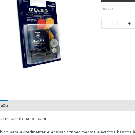
LIMPAR
Kit
-
+
Escolar
Eléctrico
con
Motor
quantidade
ição
Documentação
Informação adicional
Comentários (0)
éctrico escolar com motor.
bido para experimentar e ensinar conhecimentos eléctricos básicos 