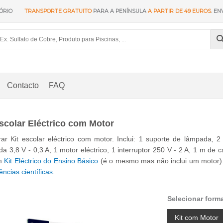
ÓRIO
TRANSPORTE GRATUITO
PARA A PENÍNSULA
A PARTIR DE 49 EUROS
. EN
Contacto
FAQ
escolar Eléctrico com Motor
r Kit escolar eléctrico com motor. Inclui: 1 suporte de lâmpada, 2
a 3,8 V - 0,3 A, 1 motor eléctrico, 1 interruptor 250 V - 2 A, 1 m d
m
Kit Eléctrico do Ensino Básico
(é o mesmo mas não inclui um motor).
ências científicas
.
Selecionar form
Kit com Motor