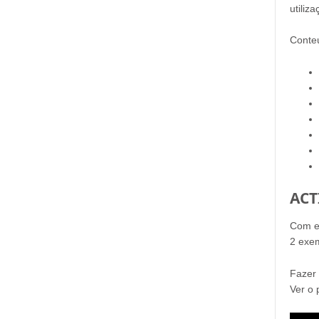
utiliz
Conte
ACT
Com es
2 exe
Fazer 
Ver o