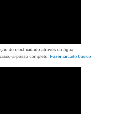
ão de electricidade através da água
 passo-a-passo completo:
Fazer circuito básico