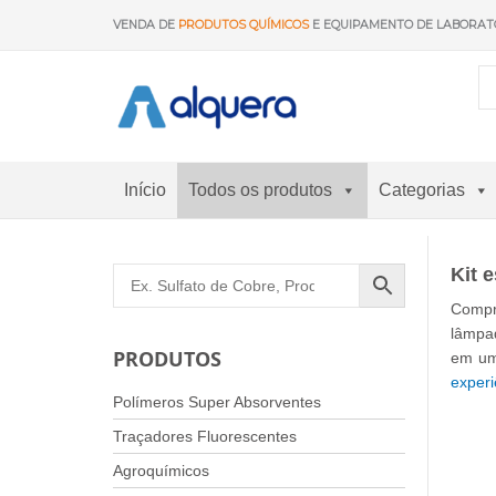
Saltar
VENDA DE
PRODUTOS QUÍMICOS
E EQUIPAMENTO DE LABORAT
para
o
conteúdo
Início
Todos os produtos
Categorias
Kit 
Compra
lâmpad
PRODUTOS
em u
experi
Polímeros Super Absorventes
Traçadores Fluorescentes
Agroquímicos