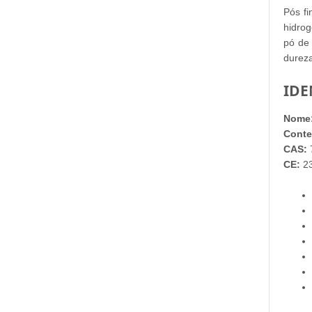
Pós fi
hidrog
pó de
dureza
IDE
Nome
Conte
CAS:
CE:
2