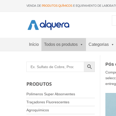
Saltar
VENDA DE
PRODUTOS QUÍMICOS
E EQUIPAMENTO DE LABORAT
para
o
conteúdo
Início
Todos os produtos
Categorias
Pós 
Compr
selec
PRODUTOS
entre
Polímeros Super Absorventes
Traçadores Fluorescentes
Agroquímicos