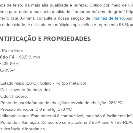
nos de ferro, da mais alta qualidade e pureza. Obtido por meio de
énio para obter a mais alta qualidade. Tamanho máximo do grão 100
 ferro (até 0,4mm), consulte a nossa secção de
limalhas de ferro
. Ap
 e densidade, é utilizado em múltiplas aplicações e representa 95 % 
NTIFICAÇÃO E PROPRIEDADES
:
Pó de Ferro
údo Fé
= 98,5 % min
7439-89-6
31-096-4
Estado físico (20ºC): Sólido - Pó (pó metálico).
Cor: cinzento (metalizado)
Odor: Inodoro.
Ponto de partida/ponto de ebulição/intervalo de ebulição: 2861ºC
Pressão de vapor: 1,0 mmHg, 1787ºC
Inflamabilidade: Este material é combustível, mas não é facilmente inf
Ponto de inflamação: De acordo com a coluna 2 do Anexo VII do REA
substância é inorgânica.