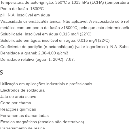
Temperatura de auto-ignição: 350°C a 1013 hPa (ECHA) (temperatura re
Ponto de fusão: 1530ºC
pH: N.A. Insolúvel em água
Viscosidade cinemática/dinâmica: Não aplicável. A viscosidade só é rel
metálico com um ponto de fusão >1500°C, pelo que esta determinaçã
Solubilidade: Insolúvel em água 0,015 mg/l (22ºC)
Solubilidade em água: insolúvel em água; 0,015 mg/l (22ºC)
Coeficiente de partição (n-octanol/água) (valor logarítmico): N.A. Subs
Densidade a granel: 2,00-4,00 g/cm3
Densidade relativa (água=1, 20ºC): 7,87.
S
Utilização em aplicações industriais e profissionais
Eléctrodos de soldadura
Jato de areia suave
Corte por chama
Reacções químicas
Ferramentas diamantadas
Ensaios magnéticos (ensaios não destrutivos)
Carregamento de resina