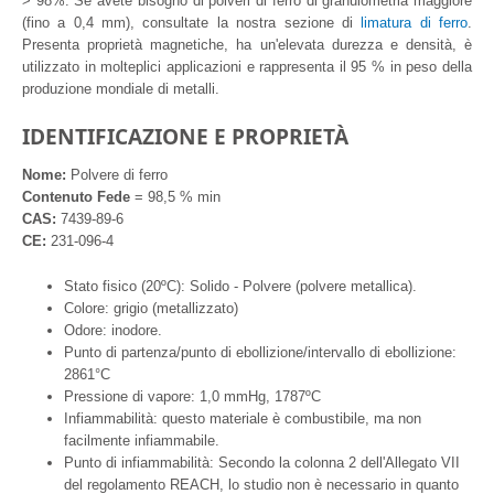
> 98%. Se avete bisogno di polveri di ferro di granulometria maggiore
(fino a 0,4 mm), consultate la nostra sezione di
limatura di ferro
.
Presenta proprietà magnetiche, ha un'elevata durezza e densità, è
utilizzato in molteplici applicazioni e rappresenta il 95 % in peso della
produzione mondiale di metalli.
IDENTIFICAZIONE E PROPRIETÀ
Nome:
Polvere di ferro
Contenuto Fede
= 98,5 % min
CAS:
7439-89-6
CE:
231-096-4
Stato fisico (20ºC): Solido - Polvere (polvere metallica).
Colore: grigio (metallizzato)
Odore: inodore.
Punto di partenza/punto di ebollizione/intervallo di ebollizione:
2861°C
Pressione di vapore: 1,0 mmHg, 1787ºC
Infiammabilità: questo materiale è combustibile, ma non
facilmente infiammabile.
Punto di infiammabilità: Secondo la colonna 2 dell'Allegato VII
del regolamento REACH, lo studio non è necessario in quanto