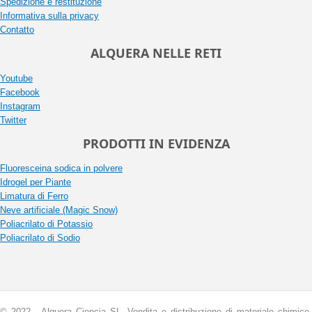
Spedizione e restituzione
Informativa sulla privacy
Contatto
ALQUERA NELLE RETI
Youtube
Facebook
Instagram
Twitter
PRODOTTI IN EVIDENZA
Fluoresceina sodica in polvere
Idrogel per Piante
Limatura di Ferro
Neve artificiale (Magic Snow)
Poliacrilato di Potassio
Poliacrilato di Sodio
© 2022 - Alquera Ciencia SL, Vendita e distribuzione di materiale chimico.