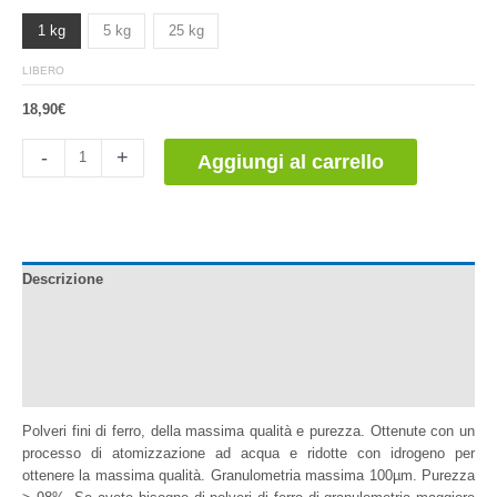
1 kg
5 kg
25 kg
LIBERO
18,90
€
Polvos
-
+
Aggiungi al carrello
de
Hierro
100micras
>98%
quantità
Descrizione
Documentazione
Informazioni aggiuntive
Recensioni (0)
Polveri fini di ferro, della massima qualità e purezza. Ottenute con un
processo di atomizzazione ad acqua e ridotte con idrogeno per
ottenere la massima qualità. Granulometria massima 100µm. Purezza