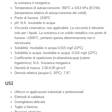
la sostanza è inorganica.
Temperatura di autoaccensione: 350°C a 1013 hPa (ECHA)
(temperatura relativa di autoaccensione dei solidi).
Punto di fusione: 1530ºC
pH: N.A. Insolubile in acqua
Viscosità cinematica: non applicabile. La viscosità è rilevante
solo per i liquidi. La sostanza è un solido metallico con punto di
fusione >1500°C, pertanto questa determinazione non è
necessaria.
Solubilità: Insolubile in acqua 0,015 mg/l (22ºC)
Solubilità in acqua: insolubile in acqua; 0,015 mg/l (22ºC)
Coefficiente di ripartizione (n-ottanolo/acqua) (valore
logaritmico): N.A. Sostanza inorganica.
Densità di massa: 2,00-4,00 g/cm3
Densità relativa (acqua=1, 20ºC): 7,87.
USI
Utilizzo in applicazioni industriali e professionali
Elettrodi di saldatura
Granigliatura delicata
Taglio a fiamma
Reazioni chimiche