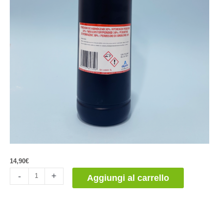
14,90
€
Peróxido
-
+
Aggiungi al carrello
de
Hidrógeno
30%
quantità