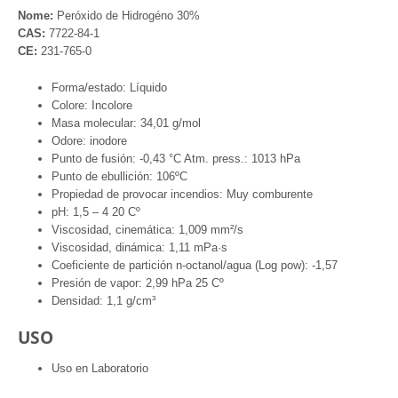
Nome:
Peróxido de Hidrogéno 30%
CAS:
7722-84-1
CE:
231-765-0
Forma/estado: Líquido
Colore: Incolore
Masa molecular: 34,01 g/mol
Odore: inodore
Punto de fusión: -0,43 °C Atm. press.: 1013 hPa
Punto de ebullición: 106ºC
Propiedad de provocar incendios: Muy comburente
pH: 1,5 – 4 20 Cº
Viscosidad, cinemática: 1,009 mm²/s
Viscosidad, dinámica: 1,11 mPa·s
Coeficiente de partición n-octanol/agua (Log pow): -1,57
Presión de vapor: 2,99 hPa 25 Cº
Densidad: 1,1 g/cm³
USO
Uso en Laboratorio