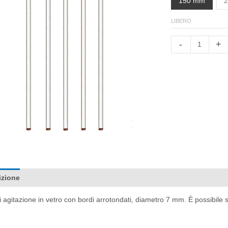
150 mm
LIBERO
Varilla
-
+
de
vidrio
para
agitación
quantità
izione
Documentazione
Informazioni aggiuntive
Recensioni 
i agitazione in vetro con bordi arrotondati, diametro 7 mm. È possibi