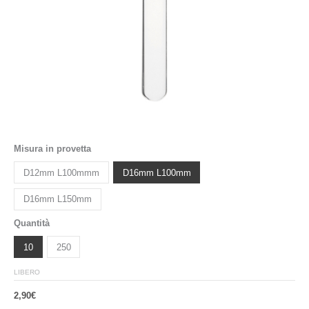
Misura in provetta
D12mm L100mmm
D16mm L100mm
D16mm L150mm
Quantità
10
250
LIBERO
2,90
€