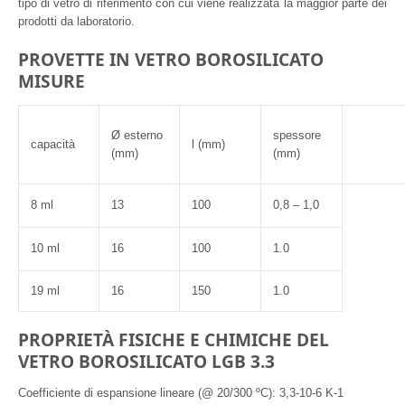
tipo di vetro di riferimento con cui viene realizzata la maggior parte dei
prodotti da laboratorio.
PROVETTE IN VETRO BOROSILICATO
MISURE
Ø esterno
spessore
capacità
l (mm)
(mm)
(mm)
8 ml
13
100
0,8 – 1,0
10 ml
16
100
1.0
19 ml
16
150
1.0
PROPRIETÀ FISICHE E CHIMICHE DEL
VETRO BOROSILICATO LGB 3.3
Coefficiente di espansione lineare (@ 20/300 ºC): 3,3-10-6 K-1