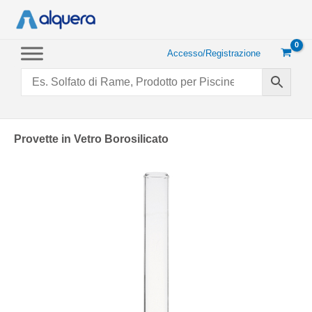
Vai
al
contenuto
Accesso/Registrazione
Provette in Vetro Borosilicato