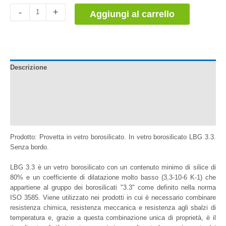
Tubos
-
+
Aggiungi al carrello
de
Ensayo
de
Vidrio
Borosilicato
Descrizione
quantità
Documentazione
Informazioni aggiuntive
Recensioni (0)
Prodotto: Provetta in vetro borosilicato. In vetro borosilicato LBG 3.3.
Senza bordo.
LBG 3.3 è un vetro borosilicato con un contenuto minimo di silice di
80% e un coefficiente di dilatazione molto basso (3,3-10-6 K-1) che
appartiene al gruppo dei borosilicati "3.3" come definito nella norma
ISO 3585. Viene utilizzato nei prodotti in cui è necessario combinare
resistenza chimica, resistenza meccanica e resistenza agli sbalzi di
temperatura e, grazie a questa combinazione unica di proprietà, è il