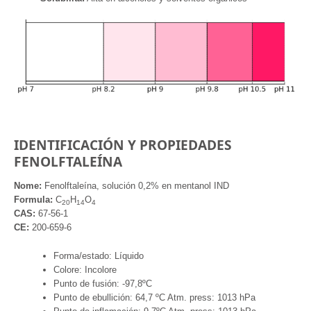
IDENTIFICACIÓN Y PROPIEDADES
FENOLFTALEÍNA
Nome:
Fenolftaleína, solución 0,2% en mentanol IND
Formula:
C
H
O
20
14
4
CAS:
67-56-1
CE:
200-659-6
Forma/estado: Líquido
Colore: Incolore
Punto de fusión: -97,8ºC
Punto de ebullición: 64,7 ºC Atm. press: 1013 hPa