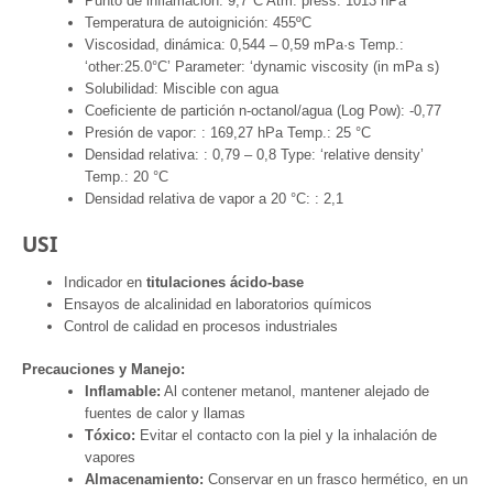
Punto de inflamación: 9,7ºC Atm. press: 1013 hPa
Temperatura de autoignición: 455ºC
Viscosidad, dinámica: 0,544 – 0,59 mPa·s Temp.:
‘other:25.0°C’ Parameter: ‘dynamic viscosity (in mPa s)
Solubilidad: Miscible con agua
Coeficiente de partición n-octanol/agua (Log Pow): -0,77
Presión de vapor: : 169,27 hPa Temp.: 25 °C
Densidad relativa: : 0,79 – 0,8 Type: ‘relative density’
Temp.: 20 °C
Densidad relativa de vapor a 20 °C: : 2,1
USI
Indicador en
titulaciones ácido-base
Ensayos de alcalinidad en laboratorios químicos
Control de calidad en procesos industriales
Precauciones y Manejo:
Inflamable:
Al contener metanol, mantener alejado de
fuentes de calor y llamas
Tóxico:
Evitar el contacto con la piel y la inhalación de
vapores
Almacenamiento:
Conservar en un frasco hermético, en un