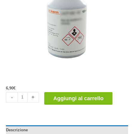
6,90
€
Fenolftaleína,
-
+
Aggiungi al carrello
solución
0,2%
en
metanol
quantità
Descrizione