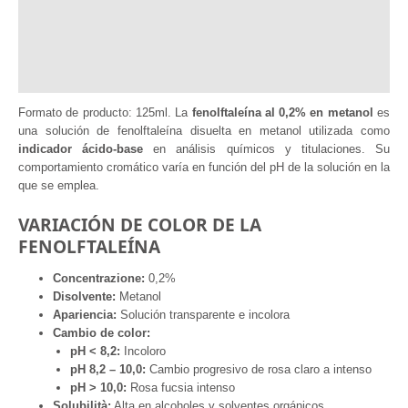
Documentazione
Informazioni aggiuntive
Recensioni (0)
Formato de producto: 125ml. La
fenolftaleína al 0,2% en metanol
es
una solución de fenolftaleína disuelta en metanol utilizada como
indicador ácido-base
en análisis químicos y titulaciones. Su
comportamiento cromático varía en función del pH de la solución en la
que se emplea.
VARIACIÓN DE COLOR DE LA
FENOLFTALEÍNA
Concentrazione:
0,2%
Disolvente:
Metanol
Apariencia:
Solución transparente e incolora
Cambio de color:
pH < 8,2:
Incoloro
pH 8,2 – 10,0:
Cambio progresivo de rosa claro a intenso
pH > 10,0:
Rosa fucsia intenso
Solubilità:
Alta en alcoholes y solventes orgánicos