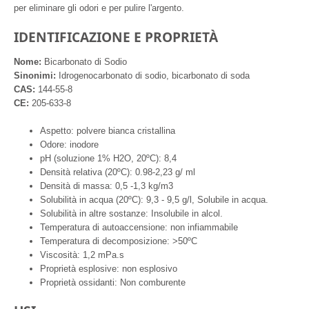
per eliminare gli odori e per pulire l'argento.
IDENTIFICAZIONE E PROPRIETÀ
Nome:
Bicarbonato di Sodio
Sinonimi:
Idrogenocarbonato di sodio, bicarbonato di soda
CAS:
144-55-8
CE:
205-633-8
Aspetto: polvere bianca cristallina
Odore: inodore
pH (soluzione 1% H2O, 20ºC): 8,4
Densità relativa (20ºC): 0.98-2,23 g/ ml
Densità di massa: 0,5 -1,3 kg/m3
Solubilità in acqua (20ºC): 9,3 - 9,5 g/l, Solubile in acqua.
Solubilità in altre sostanze: Insolubile in alcol.
Temperatura di autoaccensione: non infiammabile
Temperatura di decomposizione: >50ºC
Viscosità: 1,2 mPa.s
Proprietà esplosive: non esplosivo
Proprietà ossidanti: Non comburente