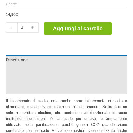
LIBERO
14,90
€
Bicarbonato
-
+
Aggiungi al carrello
de
Sodio
quantità
Descrizione
Documentazione
Informazioni aggiuntive
Recensioni (2)
Il bicarbonato di sodio, noto anche come bicarbonato di sodio o
alimentare, è una polvere bianca cristallina e inodore. Si tratta di un
sale a carattere alcalino, che conferisce al bicarbonato di sodio
molteplici applicazioni: è l'antiacido più diffuso, è ampiamente
utilizzato nella panificazione perché genera CO2 quando viene
combinato con un acido. A livello domestico, viene utilizzato anche