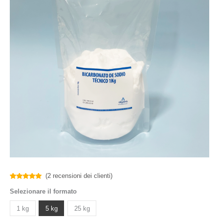
(
2
recensioni dei clienti)
Valutato
2
Selezionare il formato
5.00
su 5
su base
di
1 kg
5 kg
25 kg
recensioni