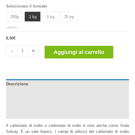
Valutato
1
Selezionare il formato
5.00
su 5
su base
di
250g
1 kg
5 kg
25 kg
recensioni
LIBERO
8,90
€
Carbonato
-
+
Aggiungi al carrello
de
Sodio
quantità
Descrizione
Documentazione
Informazioni aggiuntive
Recensioni (1)
Il carbonato di sodio o carbonato di sodio è noto anche come Soda
Solvay. È un sale bianco. I campi di utilizzo del carbonato di sodio