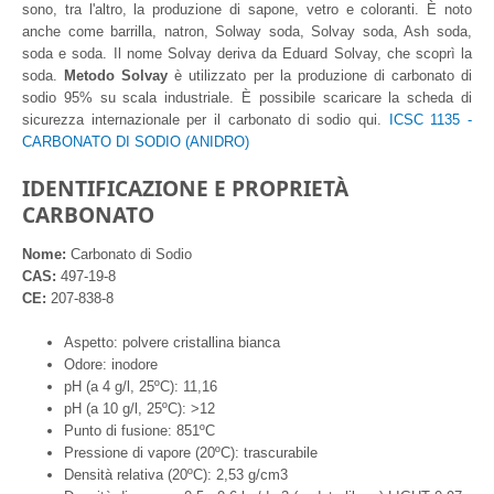
sono, tra l'altro, la produzione di sapone, vetro e coloranti. È noto
anche come barrilla, natron, Solway soda, Solvay soda, Ash soda,
soda e soda. Il nome Solvay deriva da Eduard Solvay, che scoprì la
soda.
Metodo Solvay
è utilizzato per la produzione di carbonato di
sodio 95% su scala industriale. È possibile scaricare la scheda di
sicurezza internazionale per il carbonato di sodio qui.
ICSC 1135 -
CARBONATO DI SODIO (ANIDRO)
IDENTIFICAZIONE E PROPRIETÀ
CARBONATO
Nome:
Carbonato di Sodio
CAS:
497-19-8
CE:
207-838-8
Aspetto: polvere cristallina bianca
Odore: inodore
pH (a 4 g/l, 25ºC): 11,16
pH (a 10 g/l, 25ºC): >12
Punto di fusione: 851ºC
Pressione di vapore (20ºC): trascurabile
Densità relativa (20ºC): 2,53 g/cm3