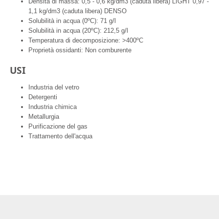
Densità di massa: 0,5 - 0,6 kg/dm3 (caduta libera) LIGHT 0,97 -
1,1 kg/dm3 (caduta libera) DENSO
Solubilità in acqua (0ºC): 71 g/l
Solubilità in acqua (20ºC): 212,5 g/l
Temperatura di decomposizione: >400ºC
Proprietà ossidanti: Non comburente
USI
Industria del vetro
Detergenti
Industria chimica
Metallurgia
Purificazione del gas
Trattamento dell'acqua