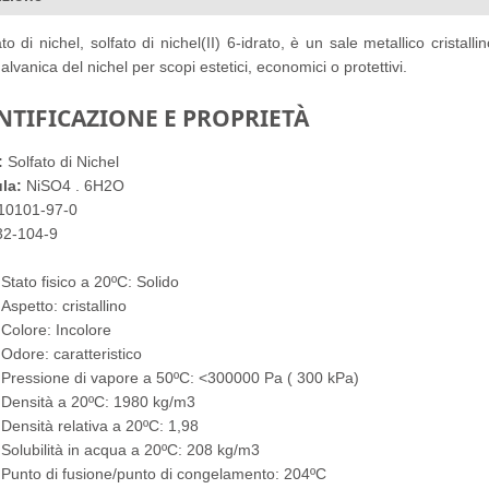
fato di nichel, solfato di nichel(II) 6-idrato, è un sale metallico cristal
galvanica del nichel per scopi estetici, economici o protettivi.
NTIFICAZIONE E PROPRIETÀ
:
Solfato di Nichel
la:
NiSO4 . 6H2O
10101-97-0
2-104-9
Stato fisico a 20ºC: Solido
Aspetto: cristallino
Colore: Incolore
Odore: caratteristico
Pressione di vapore a 50ºC: <300000 Pa ( 300 kPa)
Densità a 20ºC: 1980 kg/m3
Densità relativa a 20ºC: 1,98
Solubilità in acqua a 20ºC: 208 kg/m3
Punto di fusione/punto di congelamento: 204ºC