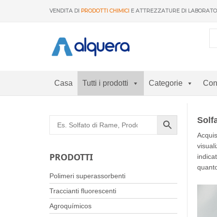
Vai
VENDITA DI
PRODOTTI CHIMICI
E ATTREZZATURE DI LABORAT
al
contenuto
Casa
Tutti i prodotti
Categorie
Con
Solf
Acquis
visual
PRODOTTI
indica
quanto
Polimeri superassorbenti
Traccianti fluorescenti
Agroquímicos