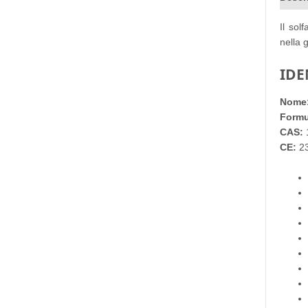
Il sol
nella 
IDE
Nome
Formu
CAS:
CE:
23