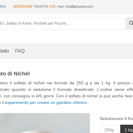
ORIO
SPEDIZIONE
TRAMITE
UPS
. mail: info@alquera.com
tatto
FAQ
ato di Nichel
tare il solfato di nichel nei formati da 250 g e da 1 kg. Il prezzo 
izzato quando si seleziona il formato desiderato. L'ordine viene e
ti, con consegna in 4/5 giorni. Con il solfato di nichel si può anche fare
 il
esperimento per creare un giardino chimico
.
Selezionare il f
250g
1 kg