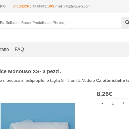
ORIO
SPEDIZIONE
TRAMITE
UPS
. mail: info@alquera.com
tatto
FAQ
ce Monouso XS- 3 pezzi.
 monouso in polipropilene taglia S - 3 unità. Vedere
Caratteristiche 
8,26
€
Bata
-
+
desechable
XS-
3
unidades