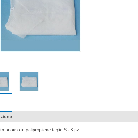
quantità
izione
Documentazione
Recensioni (0)
 monouso in polipropilene taglia S - 3 pz.