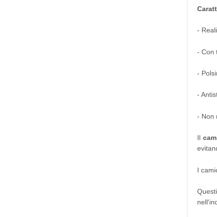
Caratt
- Real
- Con 
- Polsi
- Antis
- Non r
Il
cami
evitan
I cami
Questi
nell'in