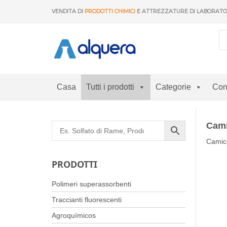
Vai
VENDITA DI
PRODOTTI CHIMICI
E ATTREZZATURE DI LABORAT
al
contenuto
Casa
Tutti i prodotti
Categorie
Con
Cami
Camice
PRODOTTI
Polimeri superassorbenti
Traccianti fluorescenti
Agroquímicos