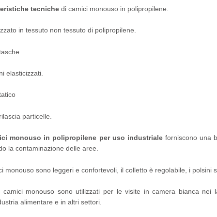
eristiche tecniche
di camici monouso in polipropilene:
izzato in tessuto non tessuto di polipropilene.
tasche.
ni elasticizzati.
tatico
ilascia particelle.
ci monouso in polipropilene per uso industriale
forniscono una bar
do la contaminazione delle aree.
ci monouso sono leggeri e confortevoli, il colletto è regolabile, i polsini s
 camici monouso sono utilizzati per le visite in camera bianca nei l
dustria alimentare e in altri settori.