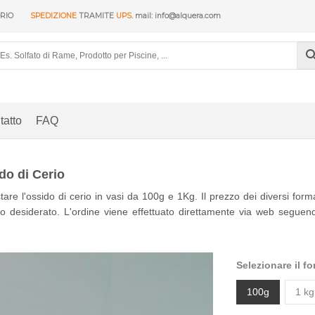
ORIO
SPEDIZIONE
TRAMITE
UPS
. mail: info@alquera.com
tatto
FAQ
do di Cerio
tare l'ossido di cerio in vasi da 100g e 1Kg. Il prezzo dei diversi format
o desiderato. L'ordine viene effettuato direttamente via web seguend
Selezionare il f
100g
1 kg