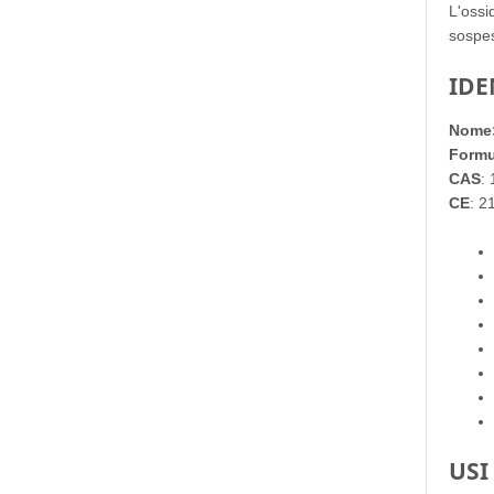
L'ossi
sospes
IDE
Nome
Formu
CAS
:
CE
: 2
USI