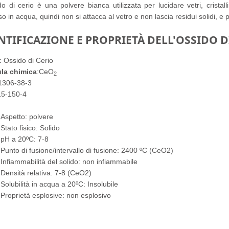
do di cerio è una polvere bianca utilizzata per lucidare vetri, cristal
o in acqua, quindi non si attacca al vetro e non lascia residui solidi, e 
NTIFICAZIONE E PROPRIETÀ DELL'OSSIDO D
:
Ossido di Cerio
la chimica
:CeO
2
 1306-38-3
15-150-4
Aspetto: polvere
Stato fisico: Solido
pH a 20ºC: 7-8
Punto di fusione/intervallo di fusione: 2400 ºC (CeO2)
Infiammabilità del solido: non infiammabile
Densità relativa: 7-8 (CeO2)
Solubilità in acqua a 20ºC: Insolubile
Proprietà esplosive: non esplosivo