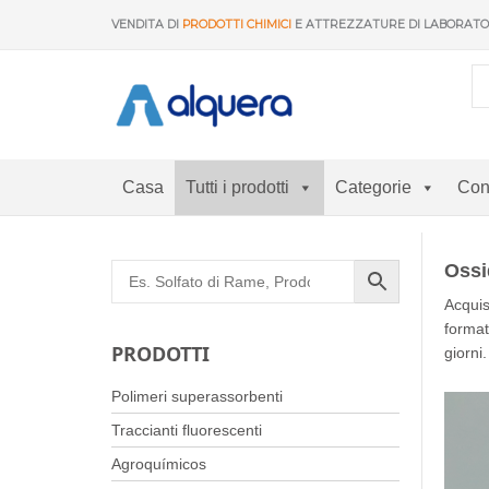
Vai
VENDITA DI
PRODOTTI CHIMICI
E ATTREZZATURE DI LABORAT
al
contenuto
Casa
Tutti i prodotti
Categorie
Con
Ossi
Acquis
format
PRODOTTI
giorni.
Polimeri superassorbenti
Traccianti fluorescenti
Agroquímicos