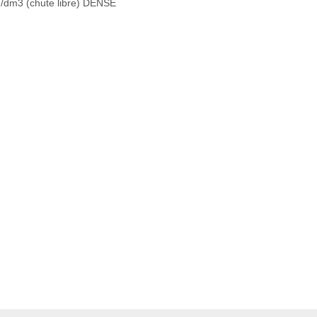
kg/dm3 (chute libre) DENSE