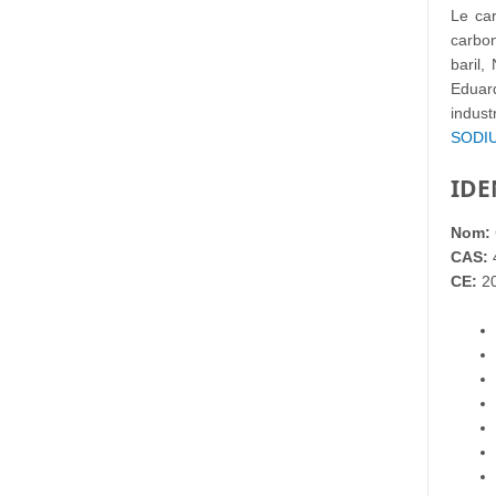
Le car
carbon
baril
Eduar
indust
SODI
IDE
Nom:
CAS:
CE:
20