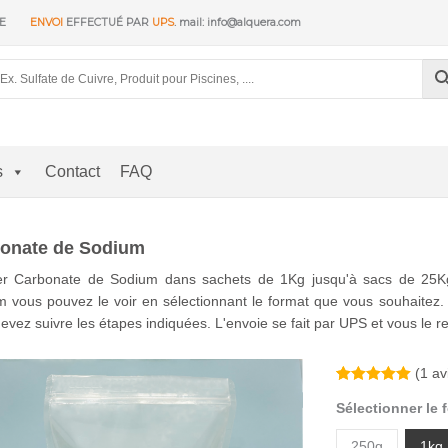
RE
ENVOI
EFFECTUÉ PAR
UPS
. mail: info@alquera.com
s
Contact
FAQ
onate de Sodium
er Carbonate de Sodium dans sachets de 1Kg jusqu'à sacs de 25Kg.
 vous pouvez le voir en sélectionnant le format que vous souhaitez
evez suivre les étapes indiquées. L'envoie se fait par UPS et vous le r
(
1
avi
Noté
1
5.00
Sélectionner le 
sur 5
basé sur
notation
250g
1kg