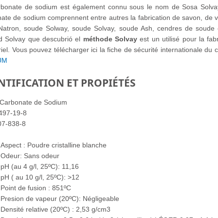
bonate de sodium est également connu sous le nom de Sosa Solvay. 
ate de sodium comprennent entre autres la fabrication de savon, de v
, Natron, soude Solway, soude Solvay, soude Ash, cendres de soude 
d Solvay que descubrió el
méthode Solvay
est un utilisé pour la f
riel. Vous pouvez télécharger ici la fiche de sécurité internationale d
UM
NTIFICATION ET PROPIÉTÉS
Carbonate de Sodium
497-19-8
7-838-8
Aspect : Poudre cristalline blanche
Odeur: Sans odeur
pH (au 4 g/l, 25ºC): 11,16
pH ( au 10 g/l, 25ºC): >12
Point de fusion : 851ºC
Presion de vapeur (20ºC): Négligeable
Densité relative (20ºC) : 2,53 g/cm3