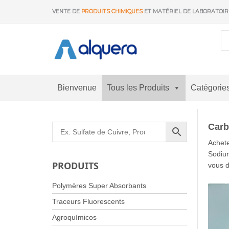
Aller
VENTE DE
PRODUITS CHIMIQUES
ET MATÉRIEL DE LABORATOI
au
contenu
Bienvenue
Tous les Produits
Catégorie
Carb
Achet
Sodium
PRODUITS
vous d
Polymères Super Absorbants
Traceurs Fluorescents
Agroquímicos