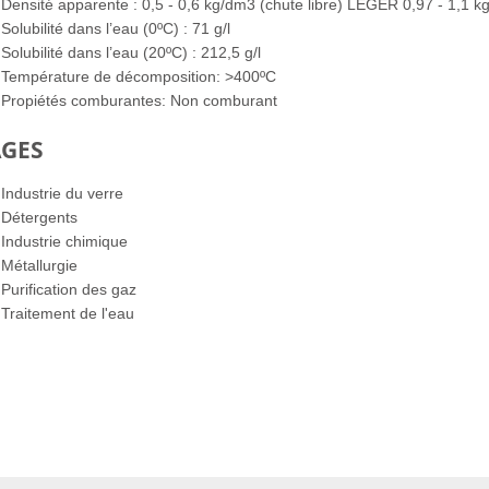
Densité apparente : 0,5 - 0,6 kg/dm3 (chute libre) LÉGER 0,97 - 1,1 
Solubilité dans l’eau (0ºC) : 71 g/l
Solubilité dans l’eau (20ºC) : 212,5 g/l
Température de décomposition: >400ºC
Propiétés comburantes: Non comburant
GES
Industrie du verre
Détergents
Industrie chimique
Métallurgie
Purification des gaz
Traitement de l'eau