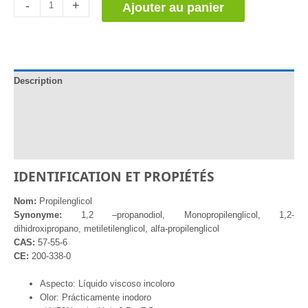
-
+
Ajouter au panier
de
Propilenglicol
Description
Documentation
Informations complémentaires
Avis (0)
IDENTIFICATION ET PROPIÉTÉS
Nom:
Propilenglicol
Synonyme:
1,2 –propanodiol, Monopropilenglicol, 1,2-
dihidroxipropano, metiletilenglicol, alfa-propilenglicol
CAS:
57-55-6
CE:
200-338-0
Aspecto: Líquido viscoso incoloro
Olor: Prácticamente inodoro