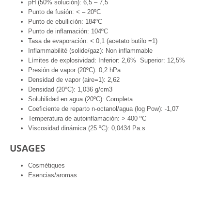
pH (50% solución): 6,5 – 7,5
Punto de fusión: < – 20ºC
Punto de ebullición: 184ºC
Punto de inflamación: 104ºC
Tasa de evaporación: < 0,1 (acetato butilo =1)
Inflammabilité (solide/gaz): Non inflammable
Límites de explosividad: Inferior: 2,6% Superior: 12,5%
Presión de vapor (20ºC): 0,2 hPa
Densidad de vapor (aire=1): 2,62
Densidad (20ºC): 1,036 g/cm3
Solubilidad en agua (20ºC): Completa
Coeficiente de reparto n-octanol/agua (log Pow): -1,07
Temperatura de autoinflamación: > 400 ºC
Viscosidad dinámica (25 ºC): 0,0434 Pa.s
USAGES
Cosmétiques
Esencias/aromas