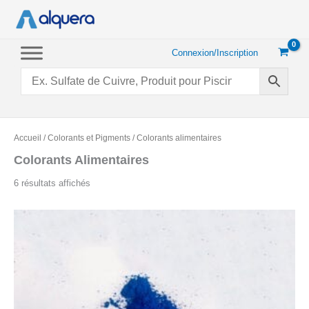
Aller
au
contenu
Connexion/Inscription
Accueil
/
Colorants et Pigments
/ Colorants alimentaires
Colorants Alimentaires
Trié
6 résultats affichés
par
popularité