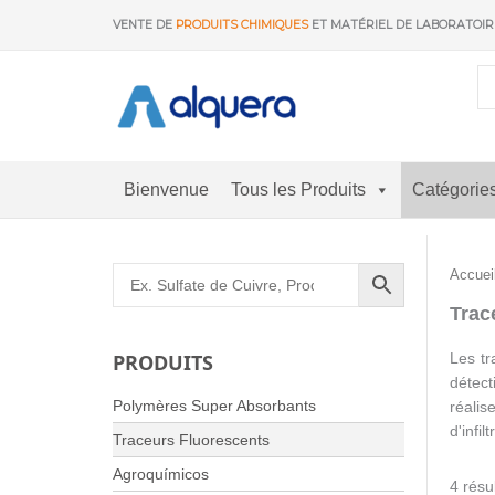
Aller
VENTE DE
PRODUITS CHIMIQUES
ET MATÉRIEL DE LABORATOI
au
contenu
Bienvenue
Tous les Produits
Catégorie
Accuei
Trac
Les tr
PRODUITS
détect
Polymères Super Absorbants
réalis
d'infi
Traceurs Fluorescents
Agroquímicos
4 résu