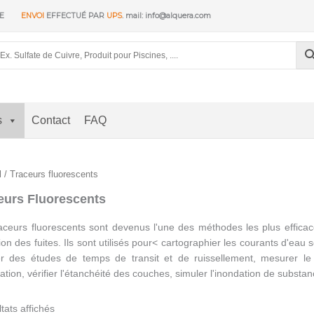
RE
ENVOI
EFFECTUÉ PAR
UPS
. mail: info@alquera.com
s
Contact
FAQ
l
/ Traceurs fluorescents
eurs Fluorescents
aceurs fluorescents sont devenus l'une des méthodes les plus efficace
ion des fuites. Ils sont utilisés pour< cartographier les courants d'eau
er des études de temps de transit et de ruissellement, mesurer le 
ltration, vérifier l'étanchéité des couches, simuler l'inondation de substanc
Trié
ltats affichés